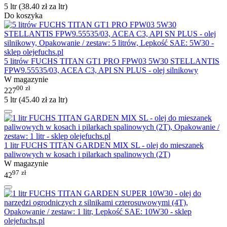
5 ltr (
38.40
zł
za ltr)
Do koszyka
5 litrów FUCHS TITAN GT1 PRO FPW03 5W30 STELLANTIS
FPW9.55535/03, ACEA C3, API SN PLUS - olej silnikowy
W magazynie
00
zł
227
5 ltr (
45.40
zł
za ltr)
1 litr FUCHS TITAN GARDEN MIX SL - olej do mieszanek
paliwowych w kosach i pilarkach spalinowych (2T)
W magazynie
97
zł
42