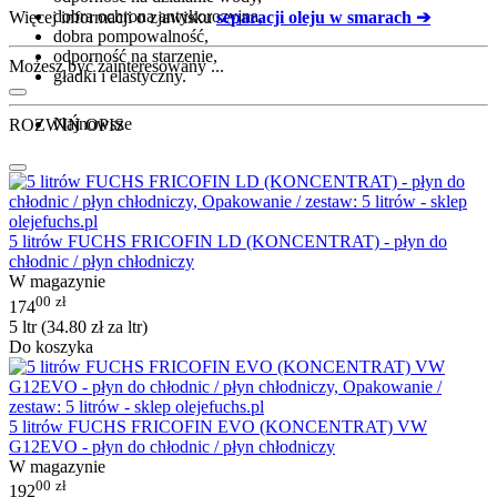
dobra ochrona antykorozyjna,
Więcej informacji o zjawisku
separacji oleju w smarach ➔
dobra pompowalność,
odporność na starzenie,
Możesz być zainteresowany ...
gładki i elastyczny.
Najnowsze
ROZWIŃ OPIS
5 litrów FUCHS FRICOFIN LD (KONCENTRAT) - płyn do
chłodnic / płyn chłodniczy
W magazynie
00
zł
174
5 ltr (
34.80
zł
za ltr)
Do koszyka
5 litrów FUCHS FRICOFIN EVO (KONCENTRAT) VW
G12EVO - płyn do chłodnic / płyn chłodniczy
W magazynie
00
zł
192