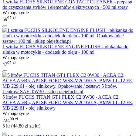
1 sztuka FUCHS SILKOLENE CONTACT CLEANER - preparat
do czyszczenia styków i elementów elektrycznych - 500 ml spray
W magazynie
97
zł
59
1 sztuka FUCHS SILKOLENE ENGINE FLUSH - płukanka do
silnika w motocyklu - dodatek do oleju - 100 ml
W magazynie
97
zł
47
5 litrów FUCHS TITAN GT1 FLEX C2 0W30 - ACEA C2,
ACEA A5/B5, API SP, FORD WSS-M2C950-A, BMW LL-12 FE,
MB 229.61 - olej silnikowy
W magazynie
00
zł
224
5 ltr (
44.80
zł
za ltr)