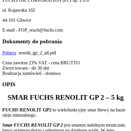
FUCHS OIL CORPORATION (PL) Sp. z o.o.
ul. Kujawska 102
44-101 Gliwice
E-mail - FOP_reach@fuchs.com
Dokumenty do pobrania
Pobierz
renolit_gp_2_all.pdf
Cena zawiera 23% VAT - cena BRUTTO
Zwrot towaru - do 30 dni
Realizacja zamówień - dostawa
OPIS
SMAR
FUCHS RENOLIT GP 2
– 5 kg
FUCHS RENOLIT GP2
to wielofunkcyjny smar litowy na bazie
oleju mineralnego.
Smar FUCHS RENOLIT GP 2
jest smarem stabilnym termicznie,
łatwo pompowalnym i odpornym na działanie wody. W jego