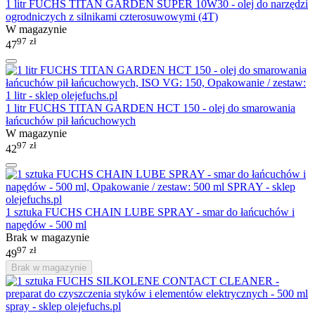
1 litr FUCHS TITAN GARDEN SUPER 10W30 - olej do narzędzi
ogrodniczych z silnikami czterosuwowymi (4T)
W magazynie
97
zł
47
1 litr FUCHS TITAN GARDEN HCT 150 - olej do smarowania
łańcuchów pił łańcuchowych
W magazynie
97
zł
42
1 sztuka FUCHS CHAIN LUBE SPRAY - smar do łańcuchów i
napędów - 500 ml
Brak w magazynie
97
zł
49
Brak w magazynie