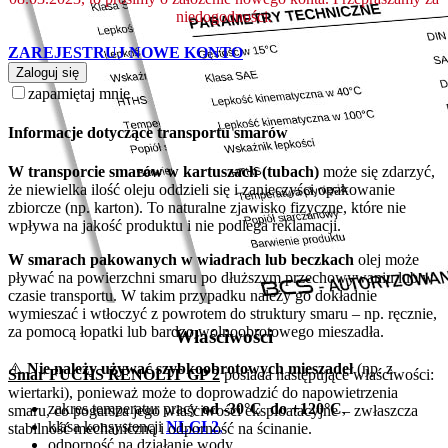
niedogodności.
ZAREJESTRUJ NOWE KONTO
Zaloguj się
zapamiętaj mnie
Informacje dotyczące transportu smarów
W transporcie smarów w kartuszach (tubach)
może się zdarzyć,
że niewielka ilość oleju oddzieli się i zanieczyści opakowanie
zbiorcze (np. karton). To naturalne zjawisko fizyczne, które nie
wpływa na jakość produktu i nie podlega reklamacji.
W smarach pakowanych w wiadrach lub beczkach
olej może
pływać na powierzchni smaru po dłuższym przechowywaniu lub w
czasie transportu. W takim przypadku należy go dokładnie
wymieszać i wtłoczyć z powrotem do struktury smaru – np. ręcznie,
za pomocą łopatki lub bardzo wolnoobrotowego mieszadła.
Właściwości
⚠️
Nie należy używać szybkoobrotowych mieszadeł
(np. z
Smar FUCHS RENOLIT GP 2
posiada następujące właściwości:
wiertarki), ponieważ może to doprowadzić do napowietrzenia
zakres temperatur pracy
od -30°C do +120°C
,
smaru, co pogarsza jego właściwości eksploatacyjne – zwłaszcza
klasa konsystencji
NLGI 2
,
stabilność mechaniczną i odporność na ścinanie.
odporność na działanie wody,