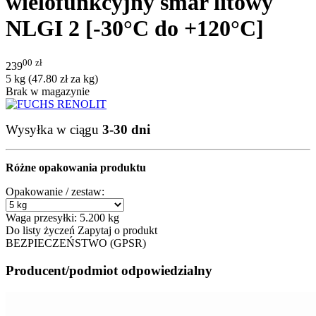
wielofunkcyjny smar litowy
NLGI 2 [-30°C do +120°C]
00
zł
239
5 kg (
47.80
zł
za kg)
Brak w magazynie
Wysyłka w ciągu
3-30 dni
Różne opakowania produktu
Opakowanie / zestaw:
Waga przesyłki:
5.200 kg
Do listy życzeń
Zapytaj o produkt
BEZPIECZEŃSTWO (GPSR)
Producent/podmiot odpowiedzialny