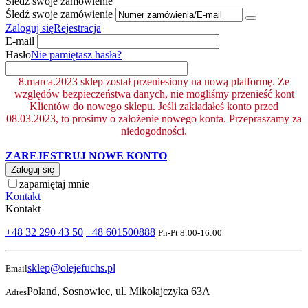
Śledź swoje zamówienie
Śledź swoje zamówienie
Zaloguj się
Rejestracja
E-mail
Hasło
Nie pamiętasz hasła?
8.marca.2023 sklep został przeniesiony na nową platformę. Ze
względów bezpieczeństwa danych, nie mogliśmy przenieść kont
Klientów do nowego sklepu. Jeśli zakładałeś konto przed
08.03.2023, to prosimy o założenie nowego konta. Przepraszamy za
niedogodności.
ZAREJESTRUJ NOWE KONTO
Zaloguj się
zapamiętaj mnie
Kontakt
Kontakt
+48 32 290 43 50
+48 601500888
Pn-Pt 8:00-16:00
sklep@olejefuchs.pl
Email
Poland, Sosnowiec, ul. Mikołajczyka 63A
Adres