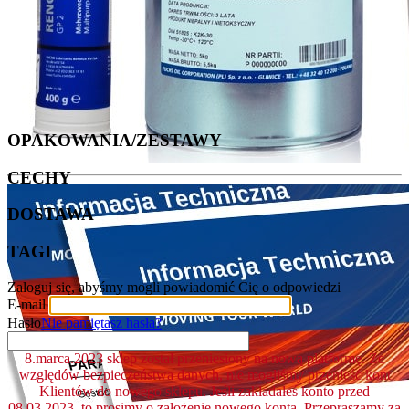
OPAKOWANIA/ZESTAWY
CECHY
DOSTAWA
TAGI
Zaloguj się, abyśmy mogli powiadomić Cię o odpowiedzi
E-mail
Hasło
Nie pamiętasz hasła?
8.marca.2023 sklep został przeniesiony na nową platformę. Ze
względów bezpieczeństwa danych, nie mogliśmy przenieść kont
Klientów do nowego sklepu. Jeśli zakładałeś konto przed
08.03.2023, to prosimy o założenie nowego konta. Przepraszamy za