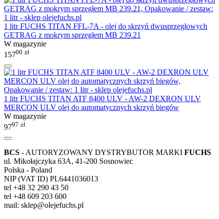
1 litr FUCHS TITAN FFL-7A - olej do skrzyń dwusprzęgłowych
GETRAG z mokrym sprzęgłem MB 239.21
W magazynie
00
zł
157
1 litr FUCHS TITAN ATF 8400 ULV - AW-2 DEXRON ULV
MERCON ULV olej do automatycznych skrzyń biegów
W magazynie
97
zł
97
BCS
- AUTORYZOWANY DYSTRYBUTOR MARKI
FUCHS
ul. Mikołajczyka 63A, 41-200 Sosnowiec
Polska - Poland
NIP (VAT ID) PL6441036013
tel +48 32 290 43 50
tel +48 609 203 600
mail: sklep@olejefuchs.pl