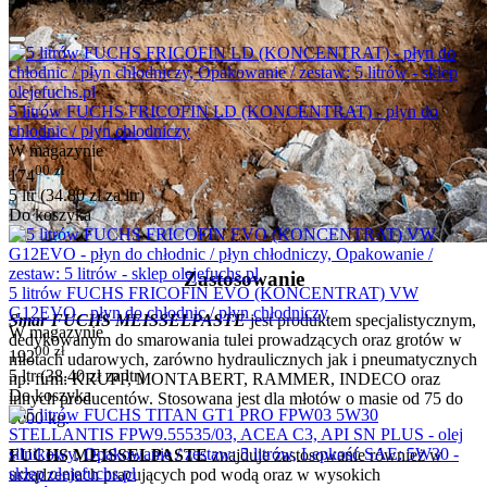
5 litrów FUCHS FRICOFIN LD (KONCENTRAT) - płyn do
chłodnic / płyn chłodniczy
W magazynie
00
zł
174
5 ltr (
34.80
zł
za ltr)
Do koszyka
Zastosowanie
5 litrów FUCHS FRICOFIN EVO (KONCENTRAT) VW
G12EVO - płyn do chłodnic / płyn chłodniczy
Smar FUCHS MEISSELPASTE
jest produktem specjalistycznym,
W magazynie
dedykowanym do smarowania tulei prowadzących oraz grotów w
00
zł
192
młotach udarowych, zarówno hydraulicznych jak i pneumatycznych
5 ltr (
38.40
zł
za ltr)
np. firm: KRUPP, MONTABERT, RAMMER, INDECO oraz
Do koszyka
innych producentów. Stosowana jest dla młotów o masie od 75 do
6000 kg.
FUCHS MEISSELPASTE
znajduje zastosowanie również w
urządzeniach pracujących pod wodą oraz w wysokich