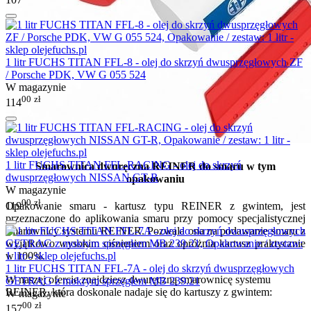
1 litr FUCHS TITAN FFL-8 - olej do skrzyń dwusprzęgłowych ZF
/ Porsche PDK, VW G 055 524
W magazynie
00
zł
114
1 litr FUCHS TITAN FFL-RACING - olej do skrzyń
Smarownica dwuręczna REINER do smaru w tym
dwusprzęgłowych NISSAN GT-R
opakowaniu
W magazynie
00
zł
119
Opakowanie smaru - kartusz typu REINER z gwintem, jest
przeznaczone do aplikowania smaru przy pomocy specjalistycznej
smarownicy systemu REINER. Pozwala ona na podawanie smaru z
wyjątkowo wysokim ciśnieniem oraz opróżnia kartusz praktycznie
w 100%.
1 litr FUCHS TITAN FFL-7A - olej do skrzyń dwusprzęgłowych
W naszej ofercie znajdziesz dwuręczną smarownicę systemu
GETRAG z mokrym sprzęgłem MB 239.21
REINER, która doskonale nadaje się do kartuszy z gwintem:
W magazynie
00
zł
157