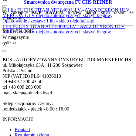
Smarownica dwuręczna FUCHS REINER
W zakładce
KUP RAZEM
możesz nabyć smar razem ze
smarownicą.
1 litr FUCHS TITAN ATF 8400 ULV - AW-2 DEXRON ULV
ROZWIŃ OPIS
MERCON ULV olej do automatycznych skrzyń biegów
W magazynie
97
zł
97
BCS
- AUTORYZOWANY DYSTRYBUTOR MARKI
FUCHS
ul. Mikołajczyka 63A, 41-200 Sosnowiec
Polska - Poland
NIP (VAT ID) PL6441036013
tel +48 32 290 43 50
tel +48 609 203 600
mail: sklep@olejefuchs.pl
Sklep stacjonarny czynny:
poniedziałek - piątek - 8.00 : 16.00
INFORMACJE
Kontakt
Regulamin sklepu