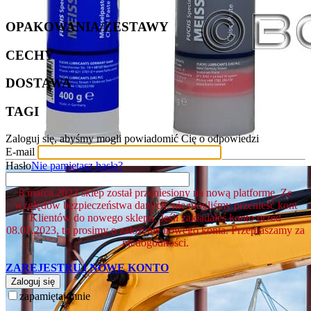
OPAKOWANIA/ZESTAWY
CECHY
DOSTAWA
TAGI
Zaloguj się, abyśmy mogli powiadomić Cię o odpowiedzi
E-mail
Hasło
Nie pamiętasz hasła?
8.marca.2023 sklep został przeniesiony na nową platformę. Ze
względów bezpieczeństwa danych, nie mogliśmy przenieść kont
Klientów do nowego sklepu. Jeśli zakładałeś konto przed
08.03.2023, to prosimy o założenie nowego konta. Przepraszamy za
niedogodności.
ZAREJESTRUJ NOWE KONTO
Zaloguj się
zapamiętaj mnie