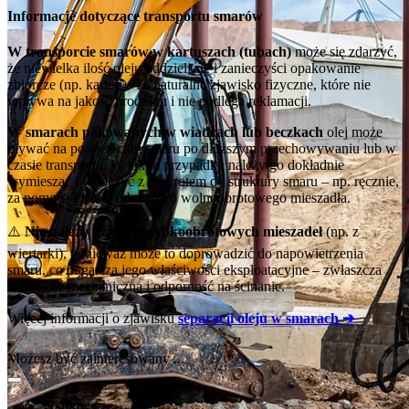
Informacje dotyczące transportu smarów
W transporcie smarów w kartuszach (tubach)
może się zdarzyć,
że niewielka ilość oleju oddzieli się i zanieczyści opakowanie
zbiorcze (np. karton). To naturalne zjawisko fizyczne, które nie
wpływa na jakość produktu i nie podlega reklamacji.
W smarach pakowanych w wiadrach lub beczkach
olej może
pływać na powierzchni smaru po dłuższym przechowywaniu lub w
czasie transportu. W takim przypadku należy go dokładnie
wymieszać i wtłoczyć z powrotem do struktury smaru – np. ręcznie,
za pomocą łopatki lub bardzo wolnoobrotowego mieszadła.
⚠️
Nie należy używać szybkoobrotowych mieszadeł
(np. z
wiertarki), ponieważ może to doprowadzić do napowietrzenia
smaru, co pogarsza jego właściwości eksploatacyjne – zwłaszcza
stabilność mechaniczną i odporność na ścinanie.
Więcej informacji o zjawisku
separacji oleju w smarach ➔
Możesz być zainteresowany ...
Najnowsze