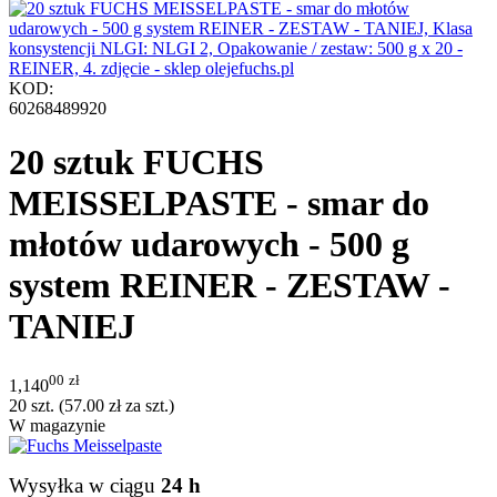
KOD:
60268489920
20 sztuk FUCHS
MEISSELPASTE - smar do
młotów udarowych - 500 g
system REINER - ZESTAW -
TANIEJ
00
zł
1,140
20 szt. (
57.00
zł
za szt.)
W magazynie
Wysyłka w ciągu
24 h