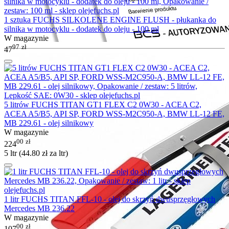
1 sztuka FUCHS SILKOLENE ENGINE FLUSH - płukanka do
silnika w motocyklu - dodatek do oleju - 100 ml
W magazynie
97
zł
47
5 litrów FUCHS TITAN GT1 FLEX C2 0W30 - ACEA C2,
ACEA A5/B5, API SP, FORD WSS-M2C950-A, BMW LL-12 FE,
MB 229.61 - olej silnikowy
W magazynie
00
zł
224
5 ltr (
44.80
zł
za ltr)
1 litr FUCHS TITAN FFL-10 - olej do skrzyń dwusprzęgłowych
Mercedes MB 236.22
W magazynie
00
zł
107