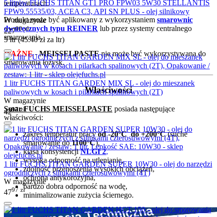
5 litrów FUCHS TITAN GT1 PRO FPW03 5W30 STELLANTIS
temperaturach.
FPW9.55535/03, ACEA C3, API SN PLUS - olej silnikowy
Produkt może być aplikowany z wykorzystaniem
smarownic
W magazynie
dwuręcznych typu REINER
lub przez systemy centralnego
00
zł
227
smarowania.
5 ltr (
45.40
zł
za ltr)
WAŻNE
-
MEISSELPASTE
nie może być wykorzystywana do
smarowania łożysk.
1 litr FUCHS TITAN GARDEN MIX SL - olej do mieszanek
Właściwości
paliwowych w kosach i pilarkach spalinowych (2T)
W magazynie
Smar FUCHS MEISSELPASTE
posiada następujące
97
zł
42
właściwości:
zakres temperatur pracy
od -20°C do +200°C
(suche
smarowanie do
1100°C
),
klasa konsystencji
NLGI 2
,
wysoka odporność na utlenianie,
1 litr FUCHS TITAN GARDEN SUPER 10W30 - olej do narzędzi
zdolność przenoszenia wysokich obciążeń,
ogrodniczych z silnikami czterosuwowymi (4T)
ochrona antykorozyjna,
W magazynie
bardzo dobra odporność na wodę,
97
zł
47
minimalizowanie zużycia ściernego.