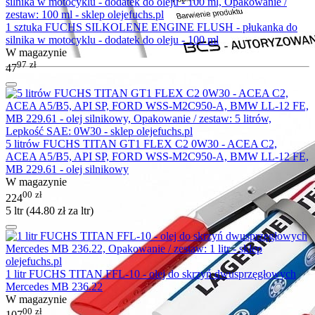
1 sztuka FUCHS SILKOLENE ENGINE FLUSH - płukanka do
silnika w motocyklu - dodatek do oleju - 100 ml
W magazynie
97
zł
47
5 litrów FUCHS TITAN GT1 FLEX C2 0W30 - ACEA C2,
ACEA A5/B5, API SP, FORD WSS-M2C950-A, BMW LL-12 FE,
MB 229.61 - olej silnikowy
W magazynie
00
zł
224
5 ltr (
44.80
zł
za ltr)
1 litr FUCHS TITAN FFL-10 - olej do skrzyń dwusprzęgłowych
Mercedes MB 236.22
W magazynie
00
zł
107