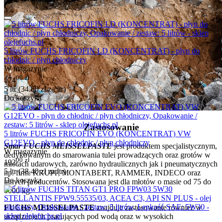
5 litrów FUCHS FRICOFIN LD (KONCENTRAT) - płyn do
chłodnic / płyn chłodniczy
W magazynie
00
zł
174
5 ltr (
34.80
zł
za ltr)
Do koszyka
Zastosowanie
5 litrów FUCHS FRICOFIN EVO (KONCENTRAT) VW
G12EVO - płyn do chłodnic / płyn chłodniczy
Smar FUCHS MEISSELPASTE
jest produktem specjalistycznym,
W magazynie
dedykowanym do smarowania tulei prowadzących oraz grotów w
00
zł
192
młotach udarowych, zarówno hydraulicznych jak i pneumatycznych
5 ltr (
38.40
zł
za ltr)
np. firm: KRUPP, MONTABERT, RAMMER, INDECO oraz
Do koszyka
innych producentów. Stosowana jest dla młotów o masie od 75 do
6000 kg.
FUCHS MEISSELPASTE
znajduje zastosowanie również w
urządzeniach pracujących pod wodą oraz w wysokich