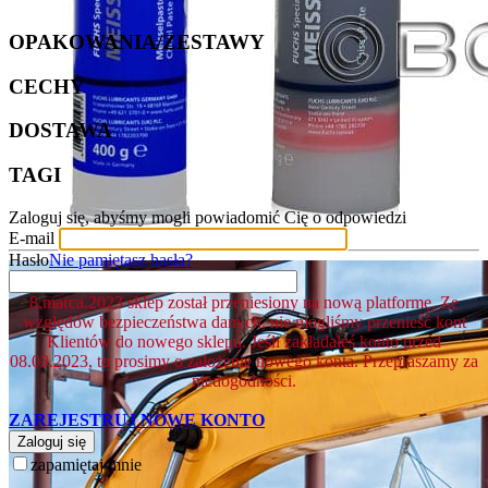
OPAKOWANIA/ZESTAWY
CECHY
DOSTAWA
TAGI
Zaloguj się, abyśmy mogli powiadomić Cię o odpowiedzi
E-mail
Hasło
Nie pamiętasz hasła?
8.marca.2023 sklep został przeniesiony na nową platformę. Ze
względów bezpieczeństwa danych, nie mogliśmy przenieść kont
Klientów do nowego sklepu. Jeśli zakładałeś konto przed
08.03.2023, to prosimy o założenie nowego konta. Przepraszamy za
niedogodności.
ZAREJESTRUJ NOWE KONTO
Zaloguj się
zapamiętaj mnie