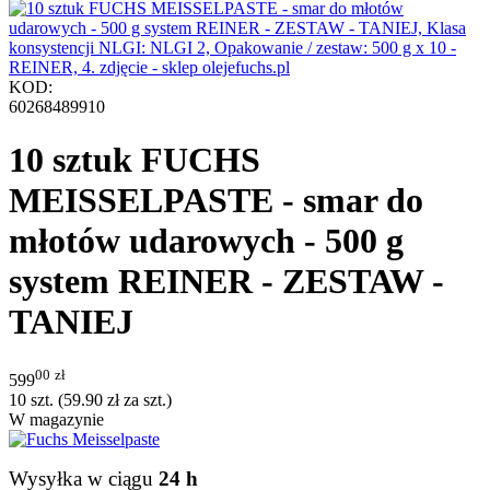
KOD:
60268489910
10 sztuk FUCHS
MEISSELPASTE - smar do
młotów udarowych - 500 g
system REINER - ZESTAW -
TANIEJ
00
zł
599
10 szt. (
59.90
zł
za szt.)
W magazynie
Wysyłka w ciągu
24 h