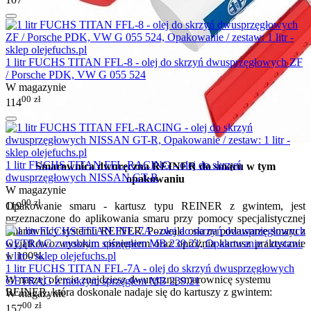
1 litr FUCHS TITAN FFL-8 - olej do skrzyń dwusprzęgłowych ZF
/ Porsche PDK, VW G 055 524
W magazynie
00
zł
114
1 litr FUCHS TITAN FFL-RACING - olej do skrzyń
Smarownica dwuręczna REINER do smaru w tym
dwusprzęgłowych NISSAN GT-R
opakowaniu
W magazynie
00
zł
119
Opakowanie smaru - kartusz typu REINER z gwintem, jest
przeznaczone do aplikowania smaru przy pomocy specjalistycznej
smarownicy systemu REINER. Pozwala ona na podawanie smaru z
wyjątkowo wysokim ciśnieniem oraz opróżnia kartusz praktycznie
w 100%.
1 litr FUCHS TITAN FFL-7A - olej do skrzyń dwusprzęgłowych
W naszej ofercie znajdziesz dwuręczną smarownicę systemu
GETRAG z mokrym sprzęgłem MB 239.21
REINER, która doskonale nadaje się do kartuszy z gwintem:
W magazynie
00
zł
157