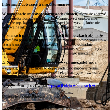
Informacje dotyczące transportu smarów
W transporcie smarów w kartuszach (tubach)
może się zdarzyć,
że niewielka ilość oleju oddzieli się i zanieczyści opakowanie
zbiorcze (np. karton). To naturalne zjawisko fizyczne, które nie
wpływa na jakość produktu i nie podlega reklamacji.
W smarach pakowanych w wiadrach lub beczkach
olej może
pływać na powierzchni smaru po dłuższym przechowywaniu lub w
czasie transportu. W takim przypadku należy go dokładnie
wymieszać i wtłoczyć z powrotem do struktury smaru – np. ręcznie,
za pomocą łopatki lub bardzo wolnoobrotowego mieszadła.
⚠️
Nie należy używać szybkoobrotowych mieszadeł
(np. z
wiertarki), ponieważ może to doprowadzić do napowietrzenia
smaru, co pogarsza jego właściwości eksploatacyjne – zwłaszcza
stabilność mechaniczną i odporność na ścinanie.
Więcej informacji o zjawisku
separacji oleju w smarach ➔
Możesz być zainteresowany ...
Najnowsze