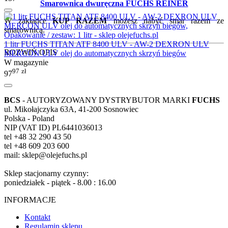
Smarownica dwuręczna FUCHS REINER
W zakładce
KUP RAZEM
możesz nabyć smar razem ze
smarownicą.
1 litr FUCHS TITAN ATF 8400 ULV - AW-2 DEXRON ULV
ROZWIŃ OPIS
MERCON ULV olej do automatycznych skrzyń biegów
W magazynie
97
zł
97
BCS
- AUTORYZOWANY DYSTRYBUTOR MARKI
FUCHS
ul. Mikołajczyka 63A, 41-200 Sosnowiec
Polska - Poland
NIP (VAT ID) PL6441036013
tel +48 32 290 43 50
tel +48 609 203 600
mail: sklep@olejefuchs.pl
Sklep stacjonarny czynny:
poniedziałek - piątek - 8.00 : 16.00
INFORMACJE
Kontakt
Regulamin sklepu