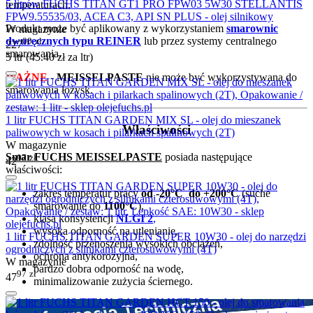
5 litrów FUCHS TITAN GT1 PRO FPW03 5W30 STELLANTIS
temperaturach.
FPW9.55535/03, ACEA C3, API SN PLUS - olej silnikowy
Produkt może być aplikowany z wykorzystaniem
smarownic
W magazynie
dwuręcznych typu REINER
lub przez systemy centralnego
00
zł
227
smarowania.
5 ltr (
45.40
zł
za ltr)
WAŻNE
-
MEISSELPASTE
nie może być wykorzystywana do
smarowania łożysk.
1 litr FUCHS TITAN GARDEN MIX SL - olej do mieszanek
Właściwości
paliwowych w kosach i pilarkach spalinowych (2T)
W magazynie
Smar FUCHS MEISSELPASTE
posiada następujące
97
zł
42
właściwości:
zakres temperatur pracy
od -20°C do +200°C
(suche
smarowanie do
1100°C
),
klasa konsystencji
NLGI 2
,
wysoka odporność na utlenianie,
1 litr FUCHS TITAN GARDEN SUPER 10W30 - olej do narzędzi
zdolność przenoszenia wysokich obciążeń,
ogrodniczych z silnikami czterosuwowymi (4T)
ochrona antykorozyjna,
W magazynie
bardzo dobra odporność na wodę,
97
zł
47
minimalizowanie zużycia ściernego.