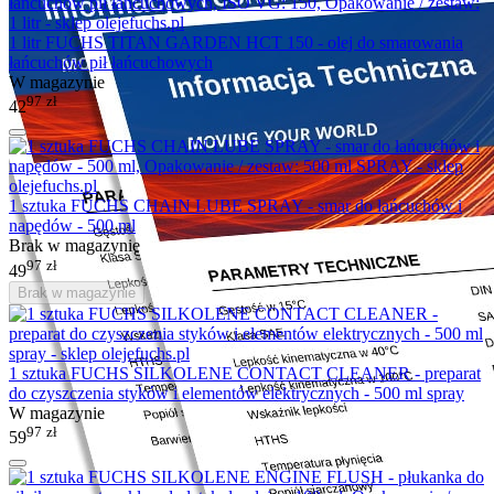
1 litr FUCHS TITAN GARDEN HCT 150 - olej do smarowania
łańcuchów pił łańcuchowych
W magazynie
97
zł
42
1 sztuka FUCHS CHAIN LUBE SPRAY - smar do łańcuchów i
napędów - 500 ml
Brak w magazynie
97
zł
49
Brak w magazynie
1 sztuka FUCHS SILKOLENE CONTACT CLEANER - preparat
do czyszczenia styków i elementów elektrycznych - 500 ml spray
W magazynie
97
zł
59