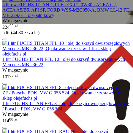
5 litrów FUCHS TITAN GT1 FLEX C2 0W30 - ACEA C2,
ACEA A5/B5, API SP, FORD WSS-M2C950-A, BMW LL-12 FE,
MB 229.61 - olej silnikowy
W magazynie
00
zł
224
5 ltr (
44.80
zł
za ltr)
1 litr FUCHS TITAN FFL-10 - olej do skrzyń dwusprzęgłowych
Mercedes MB 236.22
W magazynie
00
zł
107
1 litr FUCHS TITAN FFL-8 - olej do skrzyń dwusprzęgłowych ZF
/ Porsche PDK, VW G 055 524
W magazynie
00
zł
114