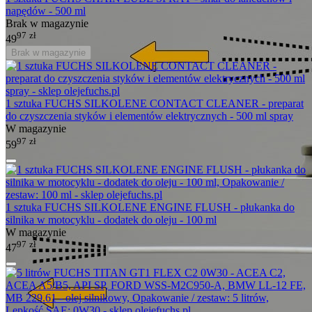
napędów - 500 ml
Brak w magazynie
97
zł
49
Brak w magazynie
1 sztuka FUCHS SILKOLENE CONTACT CLEANER - preparat
do czyszczenia styków i elementów elektrycznych - 500 ml spray
W magazynie
97
zł
59
1 sztuka FUCHS SILKOLENE ENGINE FLUSH - płukanka do
silnika w motocyklu - dodatek do oleju - 100 ml
W magazynie
97
zł
47