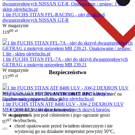
1 litr FUCHS TITAN FFL-RACING - olej do skrzyń
dwusprzęgłowych NISSAN GT-R
W magazynie
00
zł
119
1 litr FUCHS TITAN FFL-7A - olej do skrzyń dwusprzęgłowych
GETRAG z mokrym sprzęgłem MB 239.21
W magazynie
Bezpieczeństwo
00
zł
157
Przy stosowaniu
FUCHS ANTICORIT RPC
należy mieć na
uwadze następujące informacje:
1 litr FUCHS TITAN ATF 8400 ULV - AW-2 DEXRON ULV
MERCON ULV olej do automatycznych skrzyń biegów
produkt jest skrajnie łatwopalny,
W magazynie
pojemnik jest pod ciśnieniem i jego ogrzanie grozi
97
zł
wybuchem,
97
chroń opakowanie przed światłem słonecznym i nie
wystawiaj go na działanie temperatur powyżej 50°C,