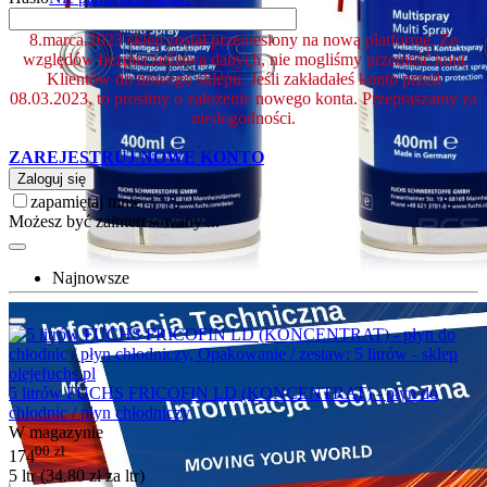
8.marca.2023 sklep został przeniesiony na nową platformę. Ze
względów bezpieczeństwa danych, nie mogliśmy przenieść kont
Klientów do nowego sklepu. Jeśli zakładałeś konto przed
08.03.2023, to prosimy o założenie nowego konta. Przepraszamy za
niedogodności.
ZAREJESTRUJ NOWE KONTO
Zaloguj się
zapamiętaj mnie
Możesz być zainteresowany ...
Najnowsze
5 litrów FUCHS FRICOFIN LD (KONCENTRAT) - płyn do
chłodnic / płyn chłodniczy
W magazynie
00
zł
174
5 ltr (
34.80
zł
za ltr)