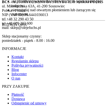
nie przekłuwaj pojemnika i nie wrzucaj do ognia nawet po
BCS
- AUTORYZOWANY DYSTRYBUTOR MARKI
FUCHS
zużyciu,
ul. Mikołajczyka 63A, 41-200 Sosnowiec
nie rozpylaj nad otwartym płomieniem lub żarzącym się
Polska - Poland
materiałem.
NIP (VAT ID) PL6441036013
tel +48 32 290 43 50
tel +48 609 203 600
ROZWIŃ OPIS
mail: sklep@olejefuchs.pl
Sklep stacjonarny czynny:
poniedziałek - piątek - 8.00 : 16.00
INFORMACJE
Kontakt
Regulamin sklepu
Polityka prywatności
Blog
Infocenter
O nas
PRZY ZAKUPIE
Płatność
Dostawa
Odstąpienie od umowy