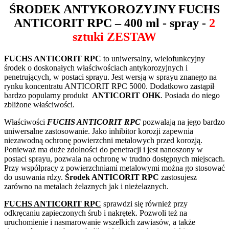
ŚRODEK ANTYKOROZYJNY FUCHS
ANTICORIT RPC – 400 ml - spray -
2
sztuki ZESTAW
FUCHS ANTICORIT RPC
to uniwersalny, wielofunkcyjny
środek o doskonałych właściwościach antykorozyjnych i
penetrujących, w postaci sprayu
. Jest wersją w sprayu znanego na
rynku koncentratu ANTICORIT RPC 5000. Dodatkowo zastąpił
bardzo popularny produkt
ANTICORIT OHK
. Posiada do niego
zbliżone właściwości.
Właściwości
FUCHS ANTICORIT RPC
pozwalają na jego bardzo
uniwersalne zastosowanie. Jako inhibitor korozji zapewnia
niezawodną ochronę powierzchni metalowych przed korozją.
Ponieważ ma duże zdolności do penetracji i jest nanoszony w
postaci sprayu, pozwala na ochronę w trudno dostępnych miejscach.
Przy współpracy z powierzchniami metalowymi można go stosować
do usuwania rdzy.
Środek ANTICORIT RPC
zastosujesz
zarówno na metalach żelaznych jak i nieżelaznych.
FUCHS ANTICORIT RPC
sprawdzi się również przy
odkręcaniu zapieczonych śrub i nakrętek. Pozwoli też na
uruchomienie i nasmarowanie wszelkich zawiasów, a także