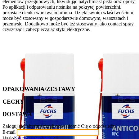
elementów przegubowych, likwidując natychmiast piski oraz opory.
Po aplikacji i odparowaniu nośnika na pokrytej powierzchni,
pozostaje cienka warstwa ochronna. Dzięki swoim właściwościom
może być stosowany w gospodarstwie domowym, warsztatach i
przemyśle. Dodatkowo może być też stosowany jako contact spray,
czyszcząc i zabezpieczając styki elektryczne.
OPAKOWANIA/ZESTAWY
CECHY
DOSTAWA
Zaloguj się, abyśmy mogli powiadomić Cię o odpowiedzi
E-mail
Hasło
Nie pamiętasz hasła?