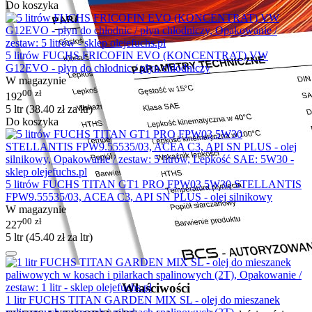
Do koszyka
5 litrów FUCHS FRICOFIN EVO (KONCENTRAT) VW
G12EVO - płyn do chłodnic / płyn chłodniczy
W magazynie
00
zł
192
5 ltr (
38.40
zł
za ltr)
Do koszyka
5 litrów FUCHS TITAN GT1 PRO FPW03 5W30 STELLANTIS
FPW9.55535/03, ACEA C3, API SN PLUS - olej silnikowy
W magazynie
00
zł
227
5 ltr (
45.40
zł
za ltr)
Właściwości
1 litr FUCHS TITAN GARDEN MIX SL - olej do mieszanek