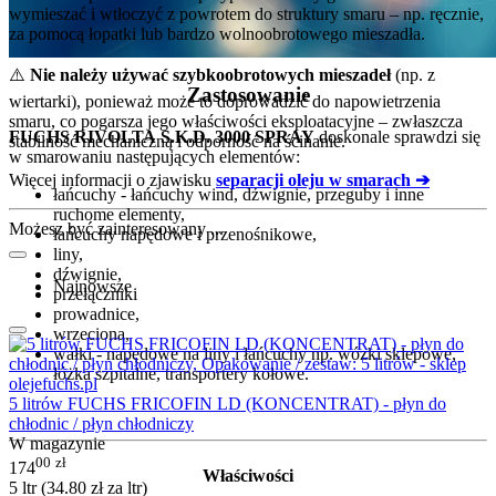
wymieszać i wtłoczyć z powrotem do struktury smaru – np. ręcznie,
za pomocą łopatki lub bardzo wolnoobrotowego mieszadła.
⚠️
Nie należy używać szybkoobrotowych mieszadeł
(np. z
Zastosowanie
wiertarki), ponieważ może to doprowadzić do napowietrzenia
smaru, co pogarsza jego właściwości eksploatacyjne – zwłaszcza
FUCHS RIVOLTA S.K.D. 3000 SPRAY
doskonale sprawdzi się
stabilność mechaniczną i odporność na ścinanie.
w smarowaniu następujących elementów:
Więcej informacji o zjawisku
separacji oleju w smarach ➔
łańcuchy - łańcuchy wind, dźwignie, przeguby i inne
ruchome elementy,
Możesz być zainteresowany ...
łańcuchy napędowe i przenośnikowe,
liny,
dźwignie,
Najnowsze
przełączniki
prowadnice,
wrzeciona,
wałki - napędowe na liny i łańcuchy np. wózki sklepowe,
łóżka szpitalne, transportery kołowe.
5 litrów FUCHS FRICOFIN LD (KONCENTRAT) - płyn do
chłodnic / płyn chłodniczy
W magazynie
00
zł
174
Właściwości
5 ltr (
34.80
zł
za ltr)