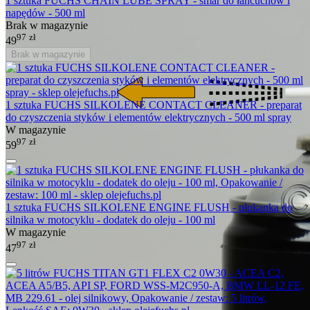
1 sztuka FUCHS CHAIN LUBE SPRAY - smar do łańcuchów i
napędów - 500 ml
Brak w magazynie
97
zł
49
Brak w magazynie
1 sztuka FUCHS SILKOLENE CONTACT CLEANER - preparat
do czyszczenia styków i elementów elektrycznych - 500 ml spray
W magazynie
97
zł
59
1 sztuka FUCHS SILKOLENE ENGINE FLUSH - płukanka do
silnika w motocyklu - dodatek do oleju - 100 ml
W magazynie
97
zł
47