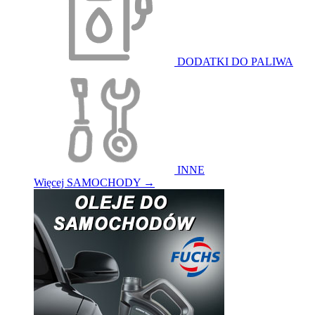
DODATKI DO PALIWA
INNE
Więcej SAMOCHODY
→