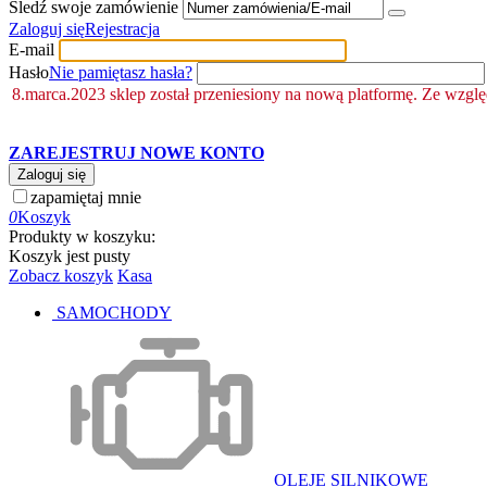
Śledź swoje zamówienie
Zaloguj się
Rejestracja
E-mail
Hasło
Nie pamiętasz hasła?
8.marca.2023 sklep został przeniesiony na nową platformę. Ze wzgl
ZAREJESTRUJ NOWE KONTO
Zaloguj się
zapamiętaj mnie
0
Koszyk
Produkty w koszyku:
Koszyk jest pusty
Zobacz koszyk
Kasa
SAMOCHODY
OLEJE SILNIKOWE