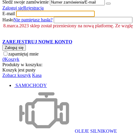
Śledź swoje zamówienie
Zaloguj się
Rejestracja
E-mail
Hasło
Nie pamiętasz hasła?
8.marca.2023 sklep został przeniesiony na nową platformę. Ze wzgl
ZAREJESTRUJ NOWE KONTO
Zaloguj się
zapamiętaj mnie
0
Koszyk
Produkty w koszyku:
Koszyk jest pusty
Zobacz koszyk
Kasa
SAMOCHODY
OLEJE SILNIKOWE