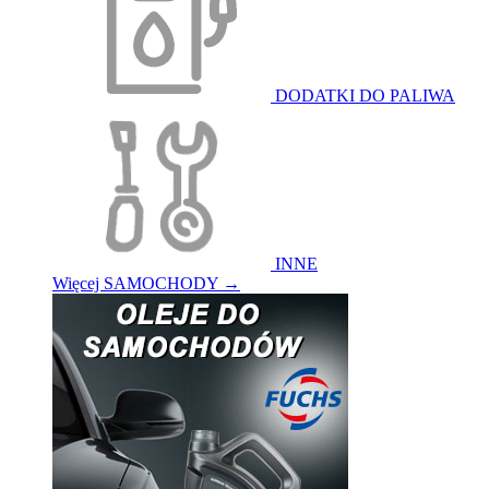
DODATKI DO PALIWA
INNE
Więcej SAMOCHODY
→