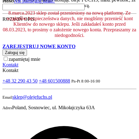
Hasło
Nie pamiętasz hasła?
posiadają one jakość co najmniej serwisową.
8.marca.2023 sklep został przeniesiony na nową platformę. Ze
względów bezpieczeństwa danych, nie mogliśmy przenieść kont
ROZWIŃ OPIS
Klientów do nowego sklepu. Jeśli zakładałeś konto przed
08.03.2023, to prosimy o założenie nowego konta. Przepraszamy za
niedogodności.
ZAREJESTRUJ NOWE KONTO
Zaloguj się
zapamiętaj mnie
Kontakt
Kontakt
+48 32 290 43 50
+48 601500888
Pn-Pt 8:00-16:00
sklep@olejefuchs.pl
Email
Poland, Sosnowiec, ul. Mikołajczyka 63A
Adres