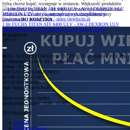
którą chcesz kupić, występuje w zestawie. Większość produktów
proponujemy wg zasady - im większy zestaw, tym mniejsza cena
jednostkowa. Zestawy są najczęściej wyszczególnione przy
przycisku
DO KOSZYKA
.
1 litr FUCHS TITAN ATF 8400 ULV - AW-2 DEXRON ULV
MERCON ULV olej do automatycznych skrzyń biegów
W magazynie
97
zł
97
BCS
- AUTORYZOWANY DYSTRYBUTOR MARKI
FUCHS
ul. Mikołajczyka 63A, 41-200 Sosnowiec
Polska - Poland
NIP (VAT ID) PL6441036013
tel +48 32 290 43 50
tel +48 609 203 600
mail: sklep@olejefuchs.pl
Sklep stacjonarny czynny:
poniedziałek - piątek - 8.00 : 16.00
INFORMACJE
Kontakt
Regulamin sklepu