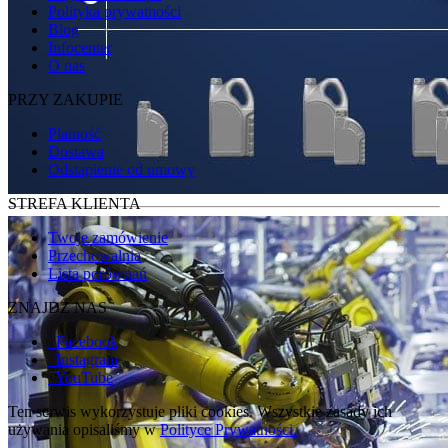
Polityka prywatności
Blog
Infocenter
O nas
PRZY ZAKUPIE
Płatność
Dostawa
Odstąpienie od umowy
STREFA KLIENTA
Twoje zamówienie
Przechowalnia
Lista porównań
ZNAJDŹ NAS
Facebook
Instagram
YouTube
Ten serwis wykorzystuje pliki cookies. Wszystkie zasady ich
używania opisaliśmy w
Polityce Prywatności.