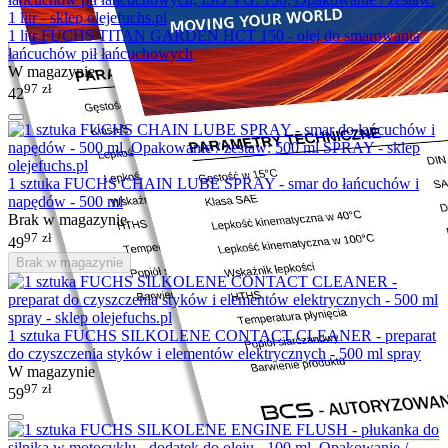
1 litr FUCHS TITAN GARDEN HCT 150 - olej do smarowania
łańcuchów pił łańcuchowych
W magazynie
97
zł
42
1 sztuka FUCHS CHAIN LUBE SPRAY - smar do łańcuchów i
napędów - 500 ml
Brak w magazynie
97
zł
49
Brak w magazynie
1 sztuka FUCHS SILKOLENE CONTACT CLEANER - preparat
do czyszczenia styków i elementów elektrycznych - 500 ml spray
W magazynie
97
zł
59