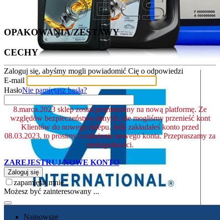
OPAKOWANIA/ZESTAWY
CECHY
Zaloguj się, abyśmy mogli powiadomić Cię o odpowiedzi
E-mail
Hasło
Nie pamiętasz hasła?
8.marca.2023 sklep został przeniesiony na nową platformę. Ze
względów bezpieczeństwa danych, nie mogliśmy przenieść kont
Klientów do nowego sklepu. Jeśli zakładałeś konto przed
08.03.2023, to prosimy o założenie nowego konta. Przepraszamy za
niedogodności.
ZAREJESTRUJ NOWE KONTO
Zaloguj się
zapamiętaj mnie
Możesz być zainteresowany ...
Najnowsze