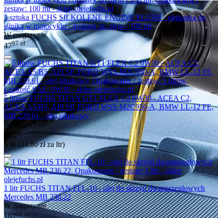
1 sztuka FUCHS SILKOLENE ENGINE FLUSH - płukanka do
silnika w motocyklu - dodatek do oleju - 100 ml
W magazynie
97
zł
47
5 litrów FUCHS TITAN GT1 FLEX C2 0W30 - ACEA C2,
ACEA A5/B5, API SP, FORD WSS-M2C950-A, BMW LL-12 FE,
MB 229.61 - olej silnikowy
W magazynie
00
zł
224
5 ltr (
44.80
zł
za ltr)
1 litr FUCHS TITAN FFL-10 - olej do skrzyń dwusprzęgłowych
Mercedes MB 236.22
W magazynie
00
zł
107