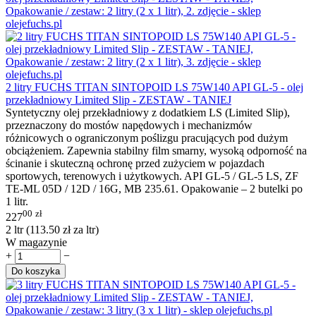
2 litry FUCHS TITAN SINTOPOID LS 75W140 API GL-5 - olej
przekładniowy Limited Slip - ZESTAW - TANIEJ
Syntetyczny olej przekładniowy z dodatkiem LS (Limited Slip),
przeznaczony do mostów napędowych i mechanizmów
różnicowych o ograniczonym poślizgu pracujących pod dużym
obciążeniem. Zapewnia stabilny film smarny, wysoką odporność na
ścinanie i skuteczną ochronę przed zużyciem w pojazdach
sportowych, terenowych i użytkowych. API GL-5 / GL-5 LS, ZF
TE-ML 05D / 12D / 16G, MB 235.61. Opakowanie – 2 butelki po
1 litr.
00
zł
227
2 ltr (
113.50
zł
za ltr)
W magazynie
+
−
Do koszyka