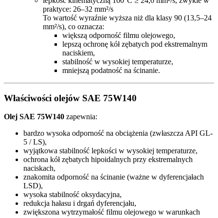
lepkość kinematyczną 100°C ≥ 24,0 mm²/s, zwykle w
praktyce: 26–32 mm²/s
To wartość wyraźnie wyższa niż dla klasy 90 (13,5–24
mm²/s), co oznacza:
większą odporność filmu olejowego,
lepszą ochronę kół zębatych pod ekstremalnym
naciskiem,
stabilność w wysokiej temperaturze,
mniejszą podatność na ścinanie.
Właściwości olejów SAE 75W140
Olej SAE 75W140
zapewnia:
bardzo wysoka odporność na obciążenia (zwłaszcza API GL-
5 / LS),
wyjątkowa stabilność lepkości w wysokiej temperaturze,
ochrona kół zębatych hipoidalnych przy ekstremalnych
naciskach,
znakomita odporność na ścinanie (ważne w dyferencjałach
LSD),
wysoka stabilność oksydacyjna,
redukcja hałasu i drgań dyferencjału,
zwiększona wytrzymałość filmu olejowego w warunkach