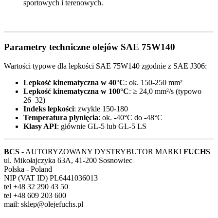
sportowych i terenowych.
Parametry techniczne olejów SAE 75W140
Wartości typowe dla lepkości SAE 75W140 zgodnie z SAE J306:
Lepkość kinematyczna w 40°C
: ok. 150-250 mm²
Lepkość kinematyczna w 100°C
: ≥ 24,0 mm²/s (typowo
26–32)
Indeks lepkości
: zwykle 150-180
Temperatura płynięcia
: ok. -40°C do -48°C
Klasy API
: głównie GL-5 lub GL-5 LS
BCS
- AUTORYZOWANY DYSTRYBUTOR MARKI
FUCHS
ul. Mikołajczyka 63A, 41-200 Sosnowiec
Polska - Poland
NIP (VAT ID) PL6441036013
tel +48 32 290 43 50
tel +48 609 203 600
mail: sklep@olejefuchs.pl