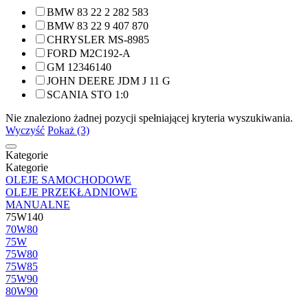
BMW 83 22 2 282 583
BMW 83 22 9 407 870
CHRYSLER MS-8985
FORD M2C192-A
GM 12346140
JOHN DEERE JDM J 11 G
SCANIA STO 1:0
Nie znaleziono żadnej pozycji spełniającej kryteria wyszukiwania.
Wyczyść
Pokaż (3)
Kategorie
Kategorie
OLEJE SAMOCHODOWE
OLEJE PRZEKŁADNIOWE
MANUALNE
75W140
70W80
75W
75W80
75W85
75W90
80W90