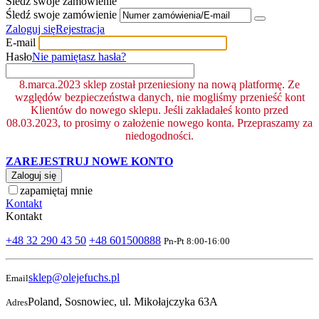
Śledź swoje zamówienie
Śledź swoje zamówienie
Zaloguj się
Rejestracja
E-mail
Hasło
Nie pamiętasz hasła?
8.marca.2023 sklep został przeniesiony na nową platformę. Ze
względów bezpieczeństwa danych, nie mogliśmy przenieść kont
Klientów do nowego sklepu. Jeśli zakładałeś konto przed
08.03.2023, to prosimy o założenie nowego konta. Przepraszamy za
niedogodności.
ZAREJESTRUJ NOWE KONTO
Zaloguj się
zapamiętaj mnie
Kontakt
Kontakt
+48 32 290 43 50
+48 601500888
Pn-Pt 8:00-16:00
sklep@olejefuchs.pl
Email
Poland, Sosnowiec, ul. Mikołajczyka 63A
Adres