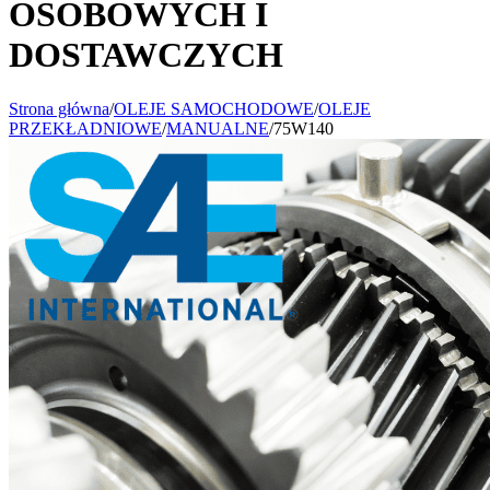
OSOBOWYCH I
DOSTAWCZYCH
Strona główna
/
OLEJE SAMOCHODOWE
/
OLEJE
PRZEKŁADNIOWE
/
MANUALNE
/
75W140