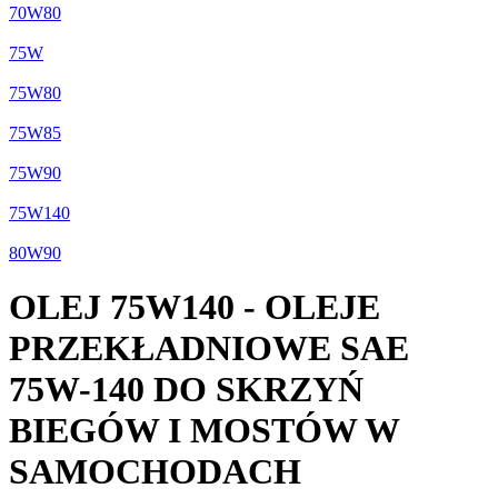
70W80
75W
75W80
75W85
75W90
75W140
80W90
OLEJ 75W140 - OLEJE
PRZEKŁADNIOWE SAE
75W-140 DO SKRZYŃ
BIEGÓW I MOSTÓW W
SAMOCHODACH