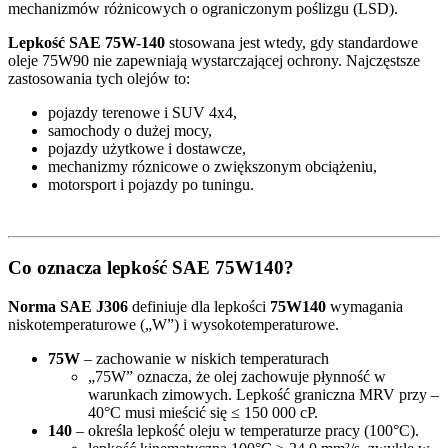
mechanizmów różnicowych o ograniczonym poślizgu (LSD).
Lepkość SAE 75W-140
stosowana jest wtedy, gdy standardowe
oleje 75W90 nie zapewniają wystarczającej ochrony. Najczęstsze
zastosowania tych olejów to:
pojazdy terenowe i SUV 4x4,
samochody o dużej mocy,
pojazdy użytkowe i dostawcze,
mechanizmy róznicowe o zwiększonym obciążeniu,
motorsport i pojazdy po tuningu.
Co oznacza lepkość SAE 75W140?
Norma SAE J306
definiuje dla lepkości
75W140
wymagania
niskotemperaturowe („W”) i wysokotemperaturowe.
75W
– zachowanie w niskich temperaturach
„75W” oznacza, że olej zachowuje płynność w
warunkach zimowych. Lepkość graniczna MRV przy –
40°C musi mieścić się ≤ 150 000 cP.
140
– określa lepkość oleju w temperaturze pracy (100°C).