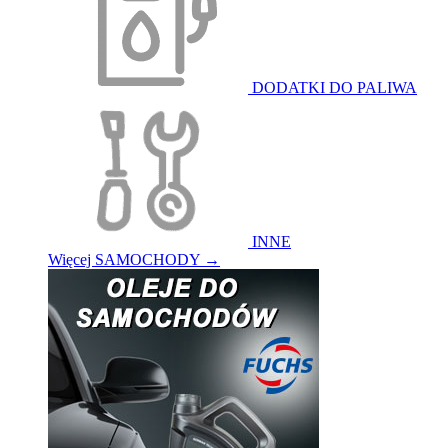
DODATKI DO PALIWA
INNE
Więcej SAMOCHODY
→