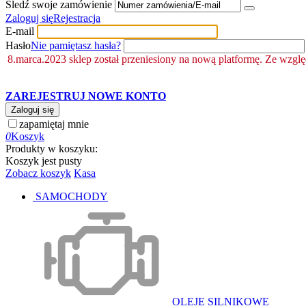
Śledź swoje zamówienie
Zaloguj się
Rejestracja
E-mail
Hasło
Nie pamiętasz hasła?
8.marca.2023 sklep został przeniesiony na nową platformę. Ze wzgl
ZAREJESTRUJ NOWE KONTO
Zaloguj się
zapamiętaj mnie
0
Koszyk
Produkty w koszyku:
Koszyk jest pusty
Zobacz koszyk
Kasa
SAMOCHODY
OLEJE SILNIKOWE