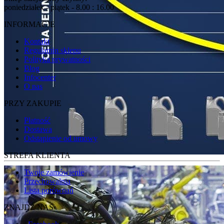
poniedziałek - piątek - 8.00 : 16.00
INFORMACJE
Kontakt
Regulamin sklepu
Polityka prywatności
Blog
Infocenter
O nas
PRZY ZAKUPIE
Płatność
Dostawa
Odstąpienie od umowy
STREFA KLIENTA
Twoje zamówienie
Przechowalnia
Lista porównań
ZNAJDŹ NAS