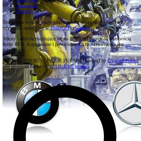
Facebook
Instagram
YouTube
Ten serwis wykorzystuje pliki cookies. Wszystkie zasady ich
używania opisaliśmy w
Polityce Prywatności.
Teksty i zdjęcia znajdujące się na niniejszej stronie są własnością
firmy BCS. Kopiowanie i powielanie ich bez zezwolenia jest
zabronione.
© 1999 - 2026 BCS - OLEJE FUCHS. Powered by
CS-Cart Polska
and premium theme —
© AB: UniTheme2