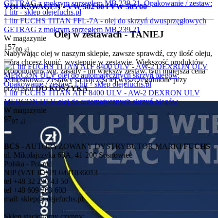
VOLKSWAGEN -
VW 502 00
i
VW 505 00
1 litr FUCHS TITAN FFL-7A - olej do skrzyń dwusprzęgłowych
GETRAG z mokrym sprzęgłem MB 239.21
Olej w zestawach - TANIEJ
W magazynie
157
00
zł
Nabywając olej w naszym sklepie, zawsze sprawdź, czy ilość oleju,
którą chcesz kupić, występuje w zestawie. Większość produktów
proponujemy wg. zasady - im większy zestaw, tym mniejsza cena
jednostkowa. Zestawy są najczęściej wyszczególnione przy
przycisku
DO KOSZYKA
.
1 litr FUCHS TITAN ATF 8400 ULV - AW-2 DEXRON ULV
MERCON ULV olej do automatycznych skrzyń biegów
W magazynie
97
97
zł
BCS
- AUTORYZOWANY DYSTRYBUTOR MARKI
FUCHS
ul. Mikołajczyka 63A, 41-200 Sosnowiec
Polska - Poland
NIP (VAT ID) PL6441036013
tel +48 32 290 43 50
tel +48 609 203 600
mail: sklep@olejefuchs.pl
Sklep stacjonarny czynny: