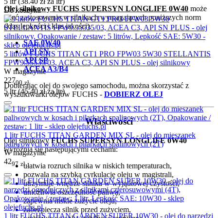
5 ltr (
38.40
zł
za ltr)
Olej silnikowy FUCHS SUPERSYN LONGLIFE 0W40
może
Do koszyka
mieć zastosowanie w silnikach wymagających poniższych norm
(klas lepkości i klas jakości).
SAE 0W40
API SN
5 litrów FUCHS TITAN GT1 PRO FPW03 5W30 STELLANTIS
API SP
FPW9.55535/03, ACEA C3, API SN PLUS - olej silnikowy
ACEA A3/B4
W magazynie
227
00
zł
Dobierając olej do swojego samochodu, można skorzystać z
5 ltr (
45.40
zł
za ltr)
wyszukiwarki olejów FUCHS -
DOBIERZ OLEJ
Właściwości
1 litr FUCHS TITAN GARDEN MIX SL - olej do mieszanek
Olej silnikowy
FUCHS SUPERSYN LONGLIFE 0W40
paliwowych w kosach i pilarkach spalinowych (2T)
wyróżnia się następującymi cechami:
W magazynie
42
97
zł
ułatwia rozruch silnika w niskich temperaturach,
pozwala na szybką cyrkulację oleju w magistrali,
utrzymuje wnętrze silnika w wyjątkowej czystości,
umożliwia oszczędność paliwa,
zapewnia niskie zużycie oleju,
zabezpiecza silnik przed zużyciem,
1 litr FUCHS TITAN GARDEN SUPER 10W30 - olej do narzędzi