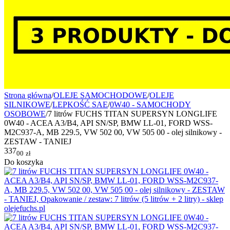
Strona główna
/
OLEJE SAMOCHODOWE
/
OLEJE
SILNIKOWE
/
LEPKOŚĆ SAE
/
0W40 - SAMOCHODY
OSOBOWE
/
7 litrów FUCHS TITAN SUPERSYN LONGLIFE
0W40 - ACEA A3/B4, API SN/SP, BMW LL-01, FORD WSS-
M2C937-A, MB 229.5, VW 502 00, VW 505 00 - olej silnikowy -
ZESTAW - TANIEJ
337
00
zł
Do koszyka