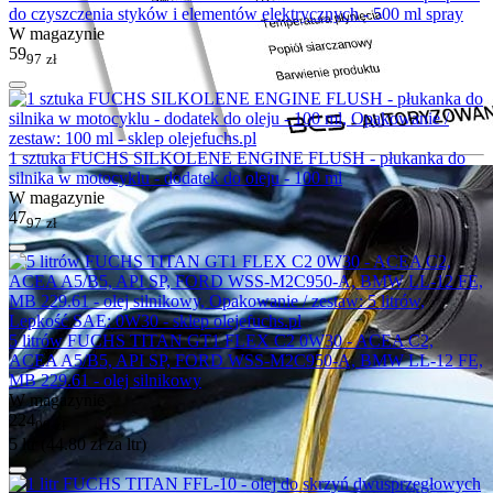
do czyszczenia styków i elementów elektrycznych - 500 ml spray
W magazynie
59
97
zł
1 sztuka FUCHS SILKOLENE ENGINE FLUSH - płukanka do
silnika w motocyklu - dodatek do oleju - 100 ml
W magazynie
47
97
zł
5 litrów FUCHS TITAN GT1 FLEX C2 0W30 - ACEA C2,
ACEA A5/B5, API SP, FORD WSS-M2C950-A, BMW LL-12 FE,
MB 229.61 - olej silnikowy
W magazynie
224
00
zł
5 ltr (
44.80
zł
za ltr)