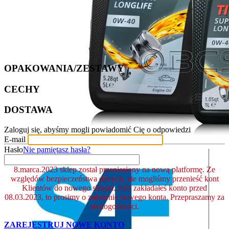
OPAKOWANIA/ZESTAWY
CECHY
DOSTAWA
Zaloguj się, abyśmy mogli powiadomić Cię o odpowiedzi
E-mail
Hasło
Nie pamiętasz hasła?
8.marca.2023 sklep został przeniesiony na nową platformę. Ze
względów bezpieczeństwa danych, nie mogliśmy przenieść kont
Klientów do nowego sklepu. Jeśli zakładałeś konto przed
08.03.2023, to prosimy o założenie nowego konta. Przepraszamy za
niedogodności.
ZAREJESTRUJ NOWE KONTO