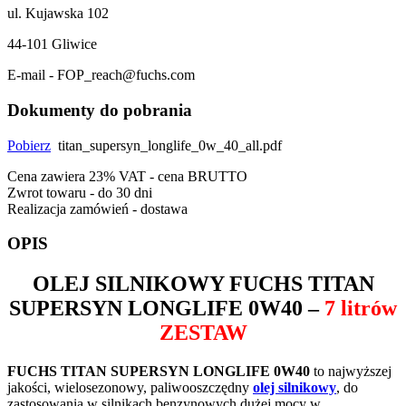
ul. Kujawska 102
44-101 Gliwice
E-mail - FOP_reach@fuchs.com
Dokumenty do pobrania
Pobierz
titan_supersyn_longlife_0w_40_all.pdf
Cena zawiera 23% VAT - cena BRUTTO
Zwrot towaru - do 30 dni
Realizacja zamówień - dostawa
OPIS
OLEJ SILNIKOWY
FUCHS TITAN
SUPERSYN LONGLIFE 0W40
–
7 litrów
ZESTAW
FUCHS TITAN SUPERSYN LONGLIFE 0W40
to najwyższej
jakości, wielosezonowy, paliwooszczędny
olej silnikowy
, do
zastosowania w silnikach benzynowych dużej mocy w