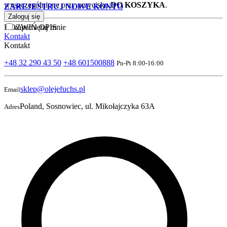
wyszczególnione przy przycisku
DO KOSZYKA
.
ZAREJESTRUJ NOWE KONTO
Zaloguj się
ROZWIŃ OPIS
zapamiętaj mnie
Kontakt
Kontakt
+48 32 290 43 50
+48 601500888
Pn-Pt 8:00-16:00
sklep@olejefuchs.pl
Email
Poland, Sosnowiec, ul. Mikołajczyka 63A
Adres