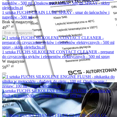
1 sztuka FUCHS CHAIN LUBE SPRAY - smar do łańcuchów i
napędów - 500 ml
Brak w magazynie
97
zł
49
Brak w magazynie
1 sztuka FUCHS SILKOLENE CONTACT CLEANER - preparat
do czyszczenia styków i elementów elektrycznych - 500 ml spray
W magazynie
97
zł
59
1 sztuka FUCHS SILKOLENE ENGINE FLUSH - płukanka do
silnika w motocyklu - dodatek do oleju - 100 ml
W magazynie
97
zł
47