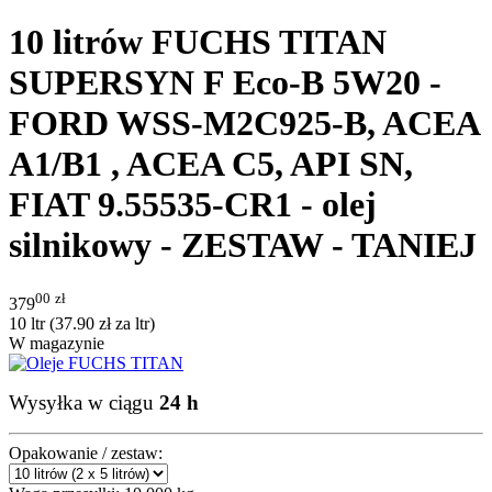
10 litrów FUCHS TITAN
SUPERSYN F Eco-B 5W20 -
FORD WSS-M2C925-B, ACEA
A1/B1 , ACEA C5, API SN,
FIAT 9.55535-CR1 - olej
silnikowy - ZESTAW - TANIEJ
00
zł
379
10 ltr (
37.90
zł
za ltr)
W magazynie
Wysyłka w ciągu
24 h
Opakowanie / zestaw: