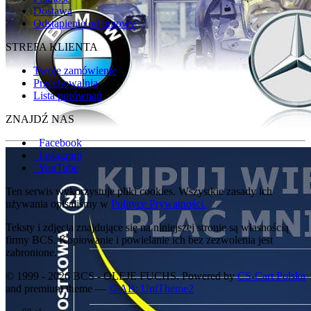
Dostawa
Odstąpienie od umowy
STREFA KLIENTA
Twoje zamówienie
Przechowalnia
Lista porównań
ZNAJDŹ NAS
Facebook
Instagram
YouTube
Ten serwis wykorzystuje pliki cookies. Wszystkie zasady ich
używania opisaliśmy w
Polityce Prywatności.
Teksty i zdjęcia znajdujące się na niniejszej stronie są własnością
firmy BCS. Kopiowanie i powielanie ich bez zezwolenia jest
zabronione.
© 1999 - 2026 BCS - OLEJE FUCHS. Powered by
CS-Cart Polska
and premium theme —
© AB: UniTheme2