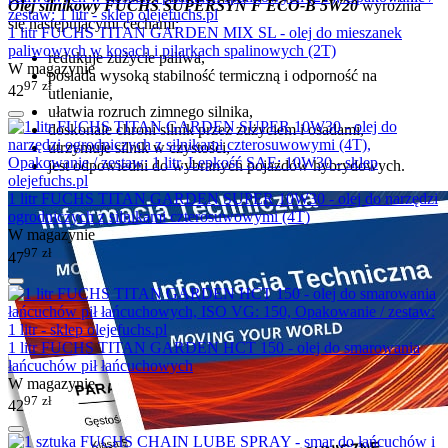
Olej silnikowy FUCHS SUPERSYN F ECO-B 5W20
wyróżnia
się następującymi cechami:
1 litr FUCHS TITAN GARDEN MIX SL - olej do mieszanek
paliwowych w kosach i pilarkach spalinowych (2T)
redukuje zużycie paliwa,
W magazynie
posiada wysoką stabilność termiczną i odporność na
97
zł
42
utlenianie,
ułatwia rozruch zimnego silnika,
doskonale chroni silnik przez zużyciem i osadami,
utrzymuje silnik w czystości,
jest odpowiedni do wybranych pojazdów hybrydowych.
1 litr FUCHS TITAN GARDEN SUPER 10W30 - olej do narzędzi
ogrodniczych z silnikami czterosuwowymi (4T)
W magazynie
97
zł
47
1 litr FUCHS TITAN GARDEN HCT 150 - olej do smarowania
łańcuchów pił łańcuchowych
W magazynie
97
zł
42