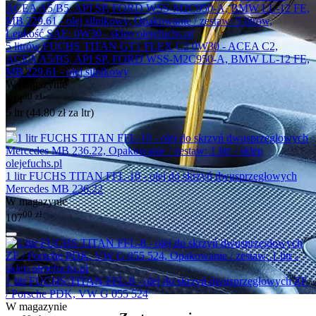
5 litrów FUCHS TITAN GT1 FLEX C2 0W30 - ACEA C2,
ACEA A5/B5, API SP, FORD WSS-M2C950-A, BMW LL-12 FE,
MB 229.61 - olej silnikowy
W magazynie
00
zł
224
5 ltr (
44.80
zł
za ltr)
1 litr FUCHS TITAN FFL-10 - olej do skrzyń dwusprzęgłowych
Mercedes MB 236.22
W magazynie
00
zł
107
1 litr FUCHS TITAN FFL-8 - olej do skrzyń dwusprzęgłowych ZF
/ Porsche PDK, VW G 055 524
W magazynie