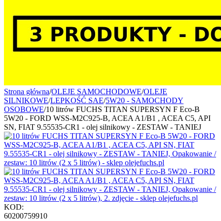
Strona główna
/
OLEJE SAMOCHODOWE
/
OLEJE
SILNIKOWE
/
LEPKOŚĆ SAE
/
5W20 - SAMOCHODY
OSOBOWE
/
10 litrów FUCHS TITAN SUPERSYN F Eco-B
5W20 - FORD WSS-M2C925-B, ACEA A1/B1 , ACEA C5, API
SN, FIAT 9.55535-CR1 - olej silnikowy - ZESTAW - TANIEJ
KOD:
60200759910