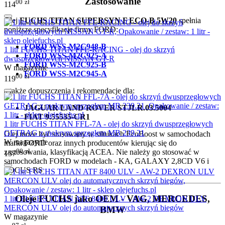
Zastosowanie
00
zł
114
Olej
FUCHS TITAN SUPERSYN F ECO-B 5W20
spełnia
poniższe specyfikacje firmy FORD:
FORD WSS-M2C948-B
1 litr FUCHS TITAN FFL-RACING - olej do skrzyń
FORD WSS-M2C925-A
dwusprzęgłowych NISSAN GT-R
FORD WSS-M2C925-B
W magazynie
FORD WSS-M2C945-A
00
zł
119
a także dopuszczenia i rekomendacje dla:
JAGUAR LAND ROVER STJLR.03.5004
FIAT 9.55535-CR1
1 litr FUCHS TITAN FFL-7A - olej do skrzyń dwusprzęgłowych
GETRAG z mokrym sprzęgłem MB 239.21
Olej może być stosowany w silnikach EcoBoost w samochodach
W magazynie
marki FORD
oraz innych producentów kierując się do
00
zł
zastosowania, klasyfikacją ACEA. Nie należy go stosować w
157
samochodach FORD w modelach - KA, GALAXY 2,8CD V6 i
FOCUS RS
Oleje FUCHS jako OEM - VAG, MERCEDES,
1 litr FUCHS TITAN ATF 8400 ULV - AW-2 DEXRON ULV
MERCON ULV olej do automatycznych skrzyń biegów
BMW
W magazynie