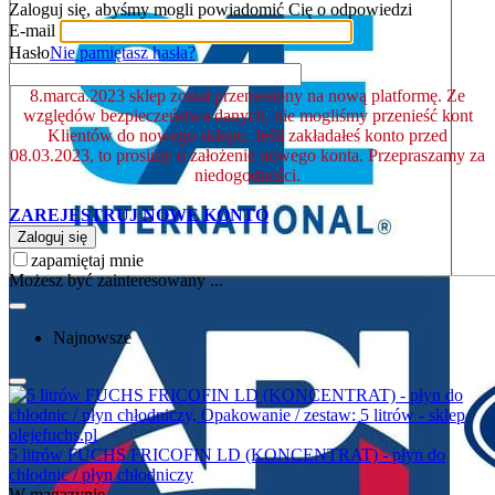
Zaloguj się, abyśmy mogli powiadomić Cię o odpowiedzi
E-mail
Hasło
Nie pamiętasz hasła?
8.marca.2023 sklep został przeniesiony na nową platformę. Ze
względów bezpieczeństwa danych, nie mogliśmy przenieść kont
Klientów do nowego sklepu. Jeśli zakładałeś konto przed
08.03.2023, to prosimy o założenie nowego konta. Przepraszamy za
niedogodności.
ZAREJESTRUJ NOWE KONTO
Zaloguj się
zapamiętaj mnie
Możesz być zainteresowany ...
Najnowsze
5 litrów FUCHS FRICOFIN LD (KONCENTRAT) - płyn do
chłodnic / płyn chłodniczy
W magazynie