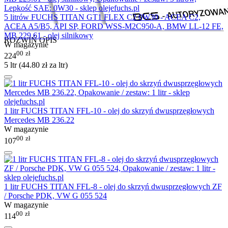
5 litrów FUCHS TITAN GT1 FLEX C2 0W30 - ACEA C2,
ACEA A5/B5, API SP, FORD WSS-M2C950-A, BMW LL-12 FE,
MB 229.61 - olej silnikowy
ROZWIŃ OPIS
W magazynie
00
zł
224
5 ltr (
44.80
zł
za ltr)
1 litr FUCHS TITAN FFL-10 - olej do skrzyń dwusprzęgłowych
Mercedes MB 236.22
W magazynie
00
zł
107
1 litr FUCHS TITAN FFL-8 - olej do skrzyń dwusprzęgłowych ZF
/ Porsche PDK, VW G 055 524
W magazynie
00
zł
114