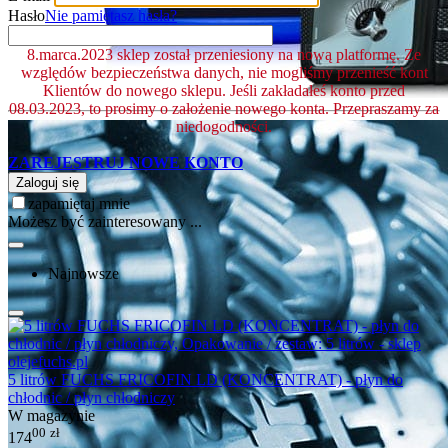
Hasło
Nie pamiętasz hasła?
8.marca.2023 sklep został przeniesiony na nową platformę. Ze
względów bezpieczeństwa danych, nie mogliśmy przenieść kont
Klientów do nowego sklepu. Jeśli zakładałeś konto przed
08.03.2023, to prosimy o założenie nowego konta. Przepraszamy za
niedogodności.
ZAREJESTRUJ NOWE KONTO
Zaloguj się
zapamiętaj mnie
Możesz być zainteresowany ...
Najnowsze
5 litrów FUCHS FRICOFIN LD (KONCENTRAT) - płyn do
chłodnic / płyn chłodniczy
W magazynie
00
zł
174