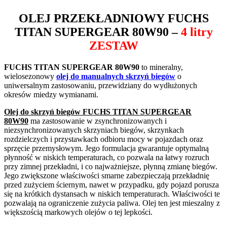
OLEJ PRZEKŁADNIOWY
FUCHS
TITAN SUPERGEAR 80W90
–
4 litry
ZESTAW
FUCHS TITAN SUPERGEAR 80W90
to mineralny,
wielosezonowy
olej do manualnych skrzyń biegów
o
uniwersalnym zastosowaniu, przewidziany do wydłużonych
okresów miedzy wymianami.
Olej do skrzyń biegów FUCHS TITAN SUPERGEAR
80W90
ma zastosowanie w zsynchronizowanych i
niezsynchronizowanych skrzyniach biegów, skrzynkach
rozdzielczych i przystawkach odbioru mocy w pojazdach oraz
sprzęcie przemysłowym. Jego formulacja gwarantuje optymalną
płynność w niskich temperaturach, co pozwala na łatwy rozruch
przy zimnej przekładni, i co najważniejsze, płynną zmianę biegów.
Jego zwiększone właściwości smarne zabezpieczają przekładnię
przed zużyciem ściernym, nawet w przypadku, gdy pojazd porusza
się na krótkich dystansach w niskich temperaturach. Właściwości te
pozwalają na ograniczenie zużycia paliwa. Olej ten jest mieszalny z
większością markowych olejów o tej lepkości.