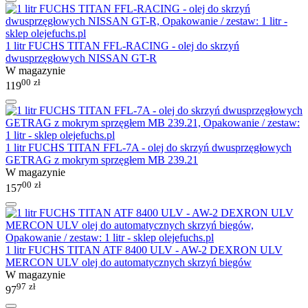
1 litr FUCHS TITAN FFL-RACING - olej do skrzyń
dwusprzęgłowych NISSAN GT-R
W magazynie
00
zł
119
1 litr FUCHS TITAN FFL-7A - olej do skrzyń dwusprzęgłowych
GETRAG z mokrym sprzęgłem MB 239.21
W magazynie
00
zł
157
1 litr FUCHS TITAN ATF 8400 ULV - AW-2 DEXRON ULV
MERCON ULV olej do automatycznych skrzyń biegów
W magazynie
97
zł
97