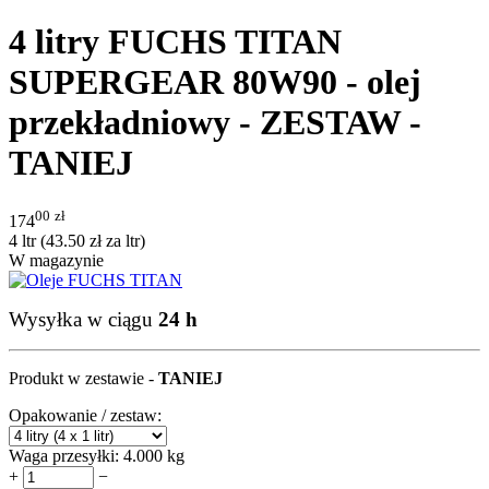
4 litry FUCHS TITAN
SUPERGEAR 80W90 - olej
przekładniowy - ZESTAW -
TANIEJ
00
zł
174
4 ltr (
43.50
zł
za ltr)
W magazynie
Wysyłka w ciągu
24 h
Produkt w zestawie -
TANIEJ
Opakowanie / zestaw:
Waga przesyłki:
4.000 kg
+
−