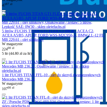
97
zł
47
5 litrów FUCHS TITAN GT1 FLEX C2 0W30 - ACEA C2,
ACEA A5/B5, API SP, FORD WSS-M2C950-A, BMW LL-12 FE,
MB 229.61 - olej silnikowy
W magazynie
00
zł
224
5 ltr (
44.80
zł
za ltr)
1 litr FUCHS TITAN FFL-10 - olej do skrzyń dwusprzęgłowych
Mercedes MB 236.22
W magazynie
00
zł
107