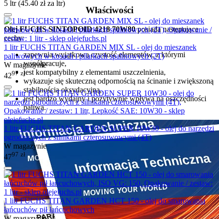
5 ltr (
45.40
zł
za ltr)
Właściwości
Olej FUCHS SINTOPOID 4218 70W80
posiada następujące
cechy:
1 litr FUCHS TITAN GARDEN MIX SL - olej do mieszanek
zapewnia wyjątkową czystość elementów, z którymi
paliwowych w kosach i pilarkach spalinowych (2T)
współpracuje,
W magazynie
jest kompatybilny z elementami uszczelnienia,
97
zł
42
wykazuje się skuteczną odpornością na ścinanie i zwiększoną
stabilnością oksydacyjną,
jest bardzo wydajny i pozytywnie wpływa na oszczędności
paliwa.
1 litr FUCHS TITAN GARDEN SUPER 10W30 - olej do narzędzi
ogrodniczych z silnikami czterosuwowymi (4T)
W magazynie
97
zł
47
1 litr FUCHS TITAN GARDEN HCT 150 - olej do smarowania
łańcuchów pił łańcuchowych
W magazynie