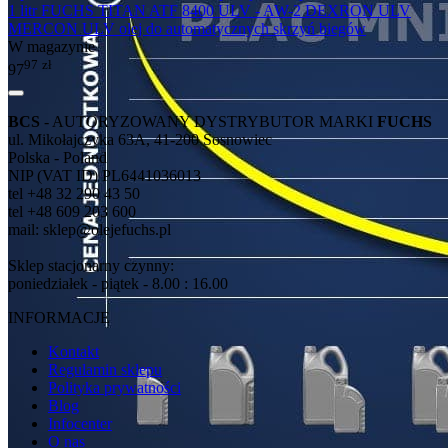
1 litr FUCHS TITAN ATF 8400 ULV - AW-2 DEXRON ULV
MERCON ULV olej do automatycznych skrzyń biegów
W magazynie
97
zł
97
BCS
- AUTORYZOWANY DYSTRYBUTOR MARKI
FUCHS
ul. Mikołajczyka 63A, 41-200 Sosnowiec
Polska - Poland
NIP (VAT ID) PL6441036013
tel +48 32 290 43 50
tel +48 609 203 600
mail: sklep@olejefuchs.pl
Sklep stacjonarny czynny:
poniedziałek - piątek - 8.00 : 16.00
INFORMACJE
Kontakt
Regulamin sklepu
Polityka prywatności
Blog
Infocenter
O nas