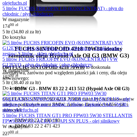
5 litrów FUCHS FRICOFIN LD (KONCENTRAT) - płyn do
chłodnic / płyn chłodniczy
W magazynie
00
zł
174
5 ltr (
34.80
zł
za ltr)
Do koszyka
FUCHS SINTOPOID
4218
70W80 idealny
zamiennik oleju Hypoid Axle Oil G3 (BMW G3)
5 litrów FUCHS FRICOFIN EVO (KONCENTRAT) VW
G12EVO - płyn do chłodnic / płyn chłodniczy
Olej
FUCHS SINTOPOID 4218 70W80
to doskonała
W magazynie
alternatywa, zarówno pod względem jakości jak i ceny, dla oleju
00
zł
192
serwisowego:
5 ltr (
38.40
zł
za ltr)
Do koszyka
BMW G3 - BMW 83 22 2 413 512 (Hypoid Axle Oil G3)
Olej
FUCHS SINTOPOID 4218 70W80
może być też stosowany w
miejsce poniższych norm BMW, zarówno dla samochodów, jak i
motocykli
5 litrów FUCHS TITAN GT1 PRO FPW03 5W30 STELLANTIS
BMW 83 22 2 460 180
FPW9.55535/03, ACEA C3, API SN PLUS - olej silnikowy
BMW 83 22 2 471 423
W magazynie
00
zł
227