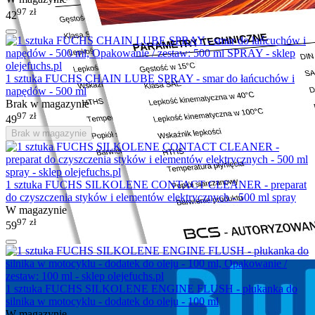
97
zł
42
1 sztuka FUCHS CHAIN LUBE SPRAY - smar do łańcuchów i
napędów - 500 ml
Brak w magazynie
97
zł
49
Brak w magazynie
1 sztuka FUCHS SILKOLENE CONTACT CLEANER - preparat
do czyszczenia styków i elementów elektrycznych - 500 ml spray
W magazynie
97
zł
59
1 sztuka FUCHS SILKOLENE ENGINE FLUSH - płukanka do
silnika w motocyklu - dodatek do oleju - 100 ml
W magazynie