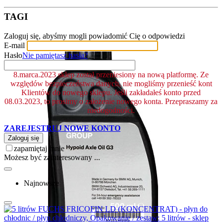
TAGI
Zaloguj się, abyśmy mogli powiadomić Cię o odpowiedzi
E-mail
Hasło
Nie pamiętasz hasła?
8.marca.2023 sklep został przeniesiony na nową platformę. Ze
względów bezpieczeństwa danych, nie mogliśmy przenieść kont
Klientów do nowego sklepu. Jeśli zakładałeś konto przed
08.03.2023, to prosimy o założenie nowego konta. Przepraszamy za
niedogodności.
ZAREJESTRUJ NOWE KONTO
Zaloguj się
zapamiętaj mnie
Możesz być zainteresowany ...
Najnowsze