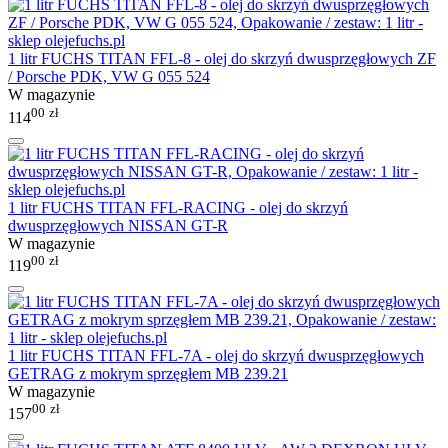
1 litr FUCHS TITAN FFL-8 - olej do skrzyń dwusprzęgłowych ZF
/ Porsche PDK, VW G 055 524
W magazynie
00
zł
114
1 litr FUCHS TITAN FFL-RACING - olej do skrzyń
dwusprzęgłowych NISSAN GT-R
W magazynie
00
zł
119
1 litr FUCHS TITAN FFL-7A - olej do skrzyń dwusprzęgłowych
GETRAG z mokrym sprzęgłem MB 239.21
W magazynie
00
zł
157