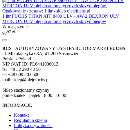
1 litr FUCHS TITAN ATF 8400 ULV - AW-2 DEXRON ULV
MERCON ULV olej do automatycznych skrzyń biegów
W magazynie
97
zł
97
BCS
- AUTORYZOWANY DYSTRYBUTOR MARKI
FUCHS
ul. Mikołajczyka 63A, 41-200 Sosnowiec
Polska - Poland
NIP (VAT ID) PL6441036013
tel +48 32 290 43 50
tel +48 609 203 600
mail: sklep@olejefuchs.pl
Sklep stacjonarny czynny:
poniedziałek - piątek - 8.00 : 16.00
INFORMACJE
Kontakt
Regulamin sklepu
Polityka prywatności