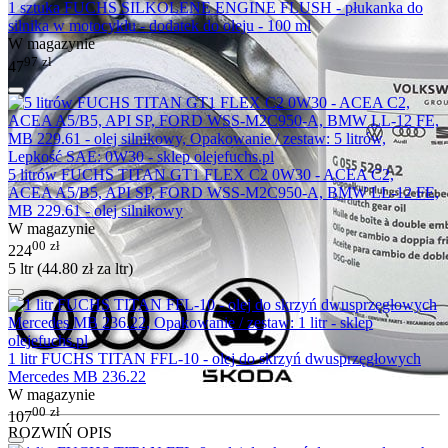
1 sztuka FUCHS SILKOLENE ENGINE FLUSH - płukanka do
silnika w motocyklu - dodatek do oleju - 100 ml
W magazynie
97
zł
47
5 litrów FUCHS TITAN GT1 FLEX C2 0W30 - ACEA C2,
ACEA A5/B5, API SP, FORD WSS-M2C950-A, BMW LL-12 FE,
MB 229.61 - olej silnikowy
W magazynie
00
zł
224
5 ltr (
44.80
zł
za ltr)
1 litr FUCHS TITAN FFL-10 - olej do skrzyń dwusprzęgłowych
Mercedes MB 236.22
W magazynie
00
zł
107
ROZWIŃ OPIS