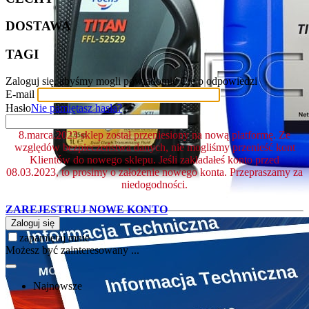
DOSTAWA
TAGI
Zaloguj się, abyśmy mogli powiadomić Cię o odpowiedzi
E-mail
Hasło
Nie pamiętasz hasła?
8.marca.2023 sklep został przeniesiony na nową platformę. Ze
względów bezpieczeństwa danych, nie mogliśmy przenieść kont
Klientów do nowego sklepu. Jeśli zakładałeś konto przed
08.03.2023, to prosimy o założenie nowego konta. Przepraszamy za
niedogodności.
ZAREJESTRUJ NOWE KONTO
Zaloguj się
zapamiętaj mnie
Możesz być zainteresowany ...
Najnowsze