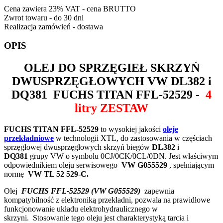
Cena zawiera 23% VAT - cena BRUTTO
Zwrot towaru - do 30 dni
Realizacja zamówień - dostawa
OPIS
OLEJ DO SPRZĘGIEŁ SKRZYŃ
DWUSPRZĘGŁOWYCH VW DL382 i
DQ381
FUCHS TITAN FFL-52529
-
4
litry ZESTAW
FUCHS TITAN FFL-52529
to wysokiej jakości
oleje
przekładniowe
w technologii XTL, do zastosowania w częściach
sprzęgłowej dwusprzęgłowych skrzyń biegów
DL382
i
DQ381
grupy VW o symbolu 0CJ/0CK/0CL/0DN. Jest właściwym
odpowiednikiem oleju serwisowego
VW G055529
, spełniającym
normę
VW TL 52 529-C.
Olej
FUCHS FFL-52529 (VW G055529)
zapewnia
kompatybilność z elektroniką przekładni, pozwala na prawidłowe
funkcjonowanie układu elektrohydraulicznego w
skrzyni.
Stosowanie tego oleju jest charakterystyką tarcia i