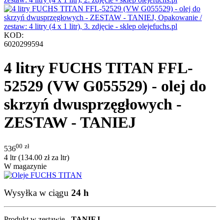
KOD:
6020299594
4 litry FUCHS TITAN FFL-
52529 (VW G055529) - olej do
skrzyń dwusprzęgłowych -
ZESTAW - TANIEJ
00
zł
536
4 ltr (
134.00
zł
za ltr)
W magazynie
Wysyłka w ciągu
24 h
Produkt w zestawie -
TANIEJ