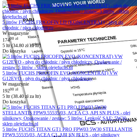
5 litrów FUCHS FRICOFIN LD (KONCENTRAT) - płyn do
chłodnic / płyn chłodniczy
W magazynie
00
zł
174
5 ltr (
34.80
zł
za ltr)
Do koszyka
5 litrów FUCHS FRICOFIN EVO (KONCENTRAT) VW
G12EVO - płyn do chłodnic / płyn chłodniczy
W magazynie
00
zł
192
5 ltr (
38.40
zł
za ltr)
Do koszyka
5 litrów FUCHS TITAN GT1 PRO FPW03 5W30 STELLANTIS
FPW9.55535/03, ACEA C3, API SN PLUS - olej silnikowy