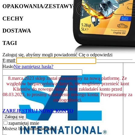
OPAKOWANIA/ZESTAWY
CECHY
DOSTAWA
TAGI
Zaloguj się, abyśmy mogli powiadomić Cię o odpowiedzi
E-mail
Hasło
Nie pamiętasz hasła?
8.marca.2023 sklep został przeniesiony na nową platformę. Ze
względów bezpieczeństwa danych, nie mogliśmy przenieść kont
Klientów do nowego sklepu. Jeśli zakładałeś konto przed
08.03.2023, to prosimy o założenie nowego konta. Przepraszamy za
niedogodności.
ZAREJESTRUJ NOWE KONTO
Zaloguj się
zapamiętaj mnie
Możesz być zainteresowany ...