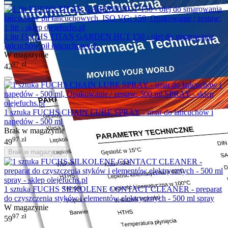
1 litr FUCHS TITAN GARDEN HCT 150 - olej do smarowania
łańcuchów pił łańcuchowych
W magazynie
97
zł
42
1 sztuka FUCHS CHAIN LUBE SPRAY - smar do łańcuchów i
napędów - 500 ml
Brak w magazynie
97
zł
49
Brak w magazynie
1 sztuka FUCHS SILKOLENE CONTACT CLEANER - preparat
do czyszczenia styków i elementów elektrycznych - 500 ml spray
W magazynie
97
zł
59