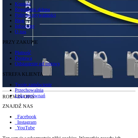
Kontakt
Regulamin sklepu
Polityka prywatności
Blog
Infocenter
O nas
PRZY ZAKUPIE
Płatność
Dostawa
Odstąpienie od umowy
STREFA KLIENTA
Twoje zamówienie
Przechowalnia
Lista porównań
ROZWIŃ OPIS
ZNAJDŹ NAS
Facebook
Instagram
YouTube