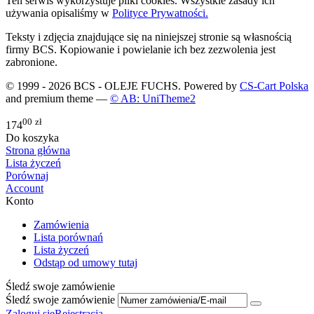
Ten serwis wykorzystuje pliki cookies. Wszystkie zasady ich
używania opisaliśmy w
Polityce Prywatności.
Teksty i zdjęcia znajdujące się na niniejszej stronie są własnością
firmy BCS. Kopiowanie i powielanie ich bez zezwolenia jest
zabronione.
© 1999 - 2026 BCS - OLEJE FUCHS. Powered by
CS-Cart Polska
and premium theme —
© AB: UniTheme2
00
zł
174
Do koszyka
Strona główna
Lista życzeń
Porównaj
Account
Konto
Zamówienia
Lista porównań
Lista życzeń
Odstąp od umowy tutaj
Śledź swoje zamówienie
Śledź swoje zamówienie
Zaloguj się
Rejestracja