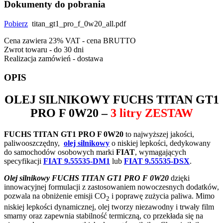
Dokumenty do pobrania
Pobierz
titan_gt1_pro_f_0w20_all.pdf
Cena zawiera 23% VAT - cena BRUTTO
Zwrot towaru - do 30 dni
Realizacja zamówień - dostawa
OPIS
OLEJ SILNIKOWY
FUCHS TITAN GT1
PRO F 0W20
–
3 litry ZESTAW
FUCHS TITAN GT1 PRO F 0W20
to najwyższej jakości,
paliwooszczędny,
olej silnikowy
o niskiej lepkości, dedykowany
do samochodów osobowych marki
FIAT
, wymagających
specyfikacji
FIAT 9.55535-DM1
lub
FIAT 9.55535-DSX
.
Olej silnikowy FUCHS TITAN GT1 PRO F 0W20
dzięki
innowacyjnej formulacji z zastosowaniem nowoczesnych dodatków,
pozwala na obniżenie emisji CO
i poprawę zużycia paliwa. Mimo
2
niskiej lepkości dynamicznej, olej tworzy niezawodny i trwały film
smarny oraz zapewnia stabilność termiczną, co przekłada się na