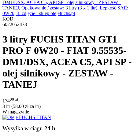
KOD:
6022052473
3 litry FUCHS TITAN GT1
PRO F 0W20 - FIAT 9.55535-
DM1/DSX, ACEA C5, API SP -
olej silnikowy - ZESTAW -
TANIEJ
00
zł
174
3 ltr (
58.00
zł
za ltr)
W magazynie
Wysyłka w ciągu
24 h