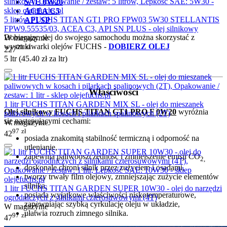
SAE 0W20
ACEA C5
5 litrów FUCHS TITAN GT1 PRO FPW03 5W30 STELLANTIS
API SP
FPW9.55535/03, ACEA C3, API SN PLUS - olej silnikowy
Dobierając olej do swojego samochodu można skorzystać z
W magazynie
wyszukiwarki olejów FUCHS -
DOBIERZ OLEJ
00
zł
227
5 ltr (
45.40
zł
za ltr)
Właściwości
1 litr FUCHS TITAN GARDEN MIX SL - olej do mieszanek
Olej silnikowy FUCHS TITAN GT1 PRO F 0W20
wyróżnia
paliwowych w kosach i pilarkach spalinowych (2T)
się następującymi cechami:
W magazynie
97
zł
42
posiada znakomitą stabilność termiczną i odporność na
utlenianie,
zapewnia paliwooszczędność i zmniejszenie emisji CO
2,
doskonale chroni silnik przez zużyciem i osadami,
tworzy trwały film olejowy, zmniejszając zużycie elementów
silnika,
1 litr FUCHS TITAN GARDEN SUPER 10W30 - olej do narzędzi
posiada wyjątkowe właściwości niskotemperaturowe,
ogrodniczych z silnikami czterosuwowymi (4T)
zapewniając szybką cyrkulację oleju w układzie,
W magazynie
ułatwia rozruch zimnego silnika.
97
zł
47