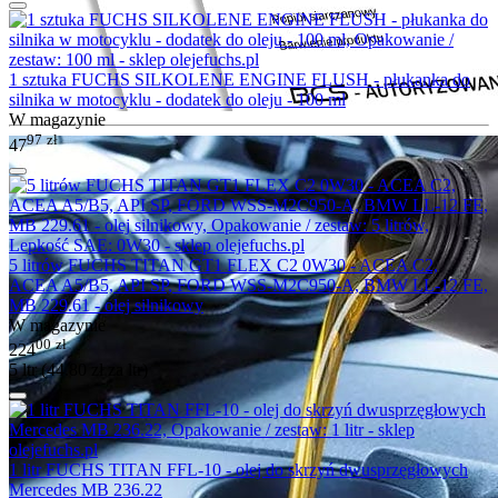
1 sztuka FUCHS SILKOLENE ENGINE FLUSH - płukanka do
silnika w motocyklu - dodatek do oleju - 100 ml
W magazynie
97
zł
47
5 litrów FUCHS TITAN GT1 FLEX C2 0W30 - ACEA C2,
ACEA A5/B5, API SP, FORD WSS-M2C950-A, BMW LL-12 FE,
MB 229.61 - olej silnikowy
W magazynie
00
zł
224
5 ltr (
44.80
zł
za ltr)
1 litr FUCHS TITAN FFL-10 - olej do skrzyń dwusprzęgłowych
Mercedes MB 236.22