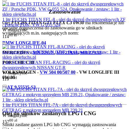
Zastosowanie
1 litr FUCHS TITAN FFL-8 - olej do skrzyń dwusprzęgłowych ZF
Olej
FUCHS TITAN GT1 FLEX C3 0W30
ma rekomendacje lub
/ Porsche PDK, VW G 055 524
oficjalne dopuszczenia do zastosowania go w silnikach
W magazynie
wymagających m.in. następujących norm:
00
zł
114
BMW LONGLIFE-04
MERCEDES -
MB 229.31
,
MB 229.51
,
MB 229.52
1 litr FUCHS TITAN FFL-RACING - olej do skrzyń
PORSCHE C30
dwusprzęgłowych NISSAN GT-R
VOLKSWAGEN -
VW 504 00/507 00
- VW LONGLIFE III
W magazynie
0W-30
00
zł
119
FIAT 9.55535-S3
1 litr FUCHS TITAN FFL-7A - olej do skrzyń dwusprzęgłowych
GETRAG z mokrym sprzęgłem MB 239.21
Olej do silników zasilanych LPG i CNG
W magazynie
00
zł
157
Silniki zasilane gazem LPG lub CNG wymagają zastosowania