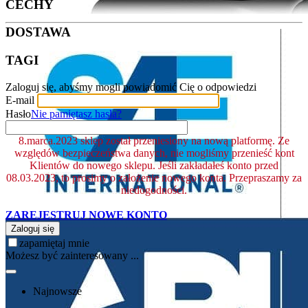
CECHY
DOSTAWA
TAGI
Zaloguj się, abyśmy mogli powiadomić Cię o odpowiedzi
E-mail
Hasło
Nie pamiętasz hasła?
8.marca.2023 sklep został przeniesiony na nową platformę. Ze
względów bezpieczeństwa danych, nie mogliśmy przenieść kont
Klientów do nowego sklepu. Jeśli zakładałeś konto przed
08.03.2023, to prosimy o założenie nowego konta. Przepraszamy za
niedogodności.
ZAREJESTRUJ NOWE KONTO
Zaloguj się
zapamiętaj mnie
Możesz być zainteresowany ...
Najnowsze