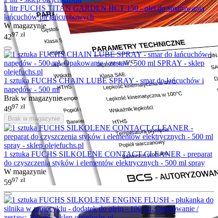
1 litr FUCHS TITAN GARDEN HCT 150 - olej do smarowania
łańcuchów pił łańcuchowych
W magazynie
97
zł
42
1 sztuka FUCHS CHAIN LUBE SPRAY - smar do łańcuchów i
napędów - 500 ml
Brak w magazynie
97
zł
49
Brak w magazynie
1 sztuka FUCHS SILKOLENE CONTACT CLEANER - preparat
do czyszczenia styków i elementów elektrycznych - 500 ml spray
W magazynie
97
zł
59