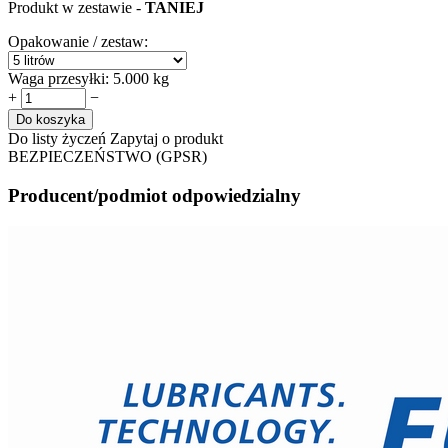
Produkt w zestawie -
TANIEJ
Opakowanie / zestaw:
Waga przesyłki:
5.000 kg
+
−
Do koszyka
Do listy życzeń
Zapytaj o produkt
BEZPIECZEŃSTWO (GPSR)
Producent/podmiot odpowiedzialny