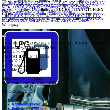
dedykowanych olejów, ponieważ to paliwo wymaga od oleju
innych parametrów smarnych i temperaturowych, niż jest to w
przypadku etyliny.
Olej silnikowy FUCHS TITAN GT1 FLEX
C3 0W30
zawiera w swoim składzie wszystkie potrzebne dodatki,
1 litr FUCHS TITAN ATF 8400 ULV - AW-2 DEXRON ULV
aby stawić czoło specyficznym wymaganiom paliwa LPG i CNG.
MERCON ULV olej do automatycznych skrzyń biegów
W magazynie
97
zł
97
BCS
- AUTORYZOWANY DYSTRYBUTOR MARKI
FUCHS
ul. Mikołajczyka 63A, 41-200 Sosnowiec
Polska - Poland
NIP (VAT ID) PL6441036013
tel +48 32 290 43 50
tel +48 609 203 600
mail: sklep@olejefuchs.pl
Sklep stacjonarny czynny:
poniedziałek - piątek - 8.00 : 16.00
INFORMACJE
Kontakt
Regulamin sklepu
Polityka prywatności