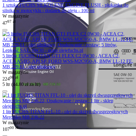
1 sztuka FUCHS SILKOLENE ENGINE FLUSH - płukanka do
silnika w motocyklu - dodatek do oleju - 100 ml
W magazynie
97
zł
47
5 litrów FUCHS TITAN GT1 FLEX C2 0W30 - ACEA C2,
ACEA A5/B5, API SP, FORD WSS-M2C950-A, BMW LL-12 FE,
MB 229.61 - olej silnikowy
W magazynie
00
zł
224
5 ltr (
44.80
zł
za ltr)
1 litr FUCHS TITAN FFL-10 - olej do skrzyń dwusprzęgłowych
Mercedes MB 236.22
W magazynie
00
zł
107