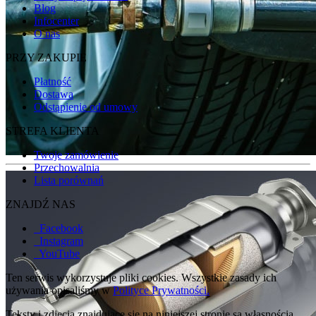
Blog
Infocenter
O nas
PRZY ZAKUPIE
Płatność
Dostawa
Odstąpienie od umowy
STREFA KLIENTA
Twoje zamówienie
Przechowalnia
Lista porównań
ZNAJDŹ NAS
Facebook
Instagram
YouTube
Ten serwis wykorzystuje pliki cookies. Wszystkie zasady ich
używania opisaliśmy w
Polityce Prywatności.
Teksty i zdjęcia znajdujące się na niniejszej stronie są własnością