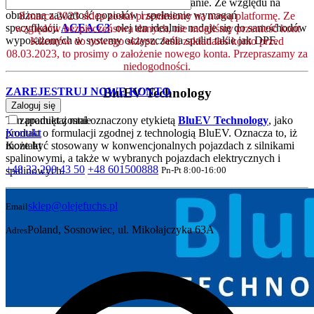
tym elementom bardzo skuteczne smarowanie. Ze względu na
obniżoną zawartość popiołów i spełnienie wymagań
8.marca.2023 sklep został przeniesiony na nową platformę. Ze
specyfikacji
ACEA C3
, olej ten idealnie nadaje się do samochodów
względów bezpieczeństwa danych, nie mogliśmy przenieść kont
wyposażonych w systemy oczyszczania spalin takie jak DPF.
Klientów do nowego sklepu. Jeśli zakładałeś konto przed
08.03.2023, to prosimy o założenie nowego konta. Przepraszamy za
niedogodności.
BluEV Technology
ZAREJESTRUJ NOWE KONTO
Zaloguj się
Ten produkt został oznaczony etykietą
BluEV Technology
, jako
zapamiętaj mnie
produkt o formulacji zgodnej z technologią BluEV. Oznacza to, iż
Kontakt
może być stosowany w konwencjonalnych pojazdach z silnikami
Kontakt
spalinowymi, a także w wybranych pojazdach elektrycznych i
+48 32 290 43 50
+48 601500888
spalinowych.
Pn-Pt 8:00-16:00
sklep@olejefuchs.pl
Email
Poland, Sosnowiec, ul. Mikołajczyka 63A
Adres