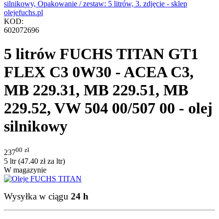
KOD:
602072696
5 litrów FUCHS TITAN GT1
FLEX C3 0W30 - ACEA C3,
MB 229.31, MB 229.51, MB
229.52, VW 504 00/507 00 - olej
silnikowy
00
zł
237
5 ltr (
47.40
zł
za ltr)
W magazynie
Wysyłka w ciągu
24 h