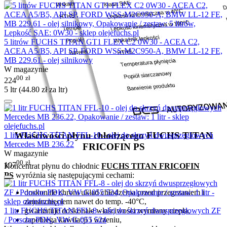
5 litrów FUCHS TITAN GT1 FLEX C2 0W30 - ACEA C2,
ACEA A5/B5, API SP, FORD WSS-M2C950-A, BMW LL-12 FE,
MB 229.61 - olej silnikowy
W magazynie
00
zł
224
5 ltr (
44.80
zł
za ltr)
Właściwości płynu chłodzącego FUCHS TITAN
1 litr FUCHS TITAN FFL-10 - olej do skrzyń dwusprzęgłowych
Mercedes MB 236.22
FRICOFIN PS
W magazynie
00
zł
107
Koncentrat płynu do chłodnic
FUCHS TITAN FRICOFIN
PS
wyróżnia się następującymi cechami:
doskonale chroni układ chłodzenia przed przegrzaniem i
zamarznięciem nawet do temp. -40°C,
1 litr FUCHS TITAN FFL-8 - olej do skrzyń dwusprzęgłowych ZF
gwarantuje doskonałe właściwości wymiany ciepła,
/ Porsche PDK, VW G 055 524
zapobiega kawitacji i wrzeniu,