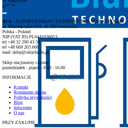
W magazynie
97
zł
97
BCS
- AUTORYZOWANY DYSTRYBUTOR MARKI
FUCHS
ul. Mikołajczyka 63A, 41-200 Sosnowiec
Polska - Poland
NIP (VAT ID) PL6441036013
tel +48 32 290 43 50
tel +48 609 203 600
mail: sklep@olejefuchs.pl
Sklep stacjonarny czynny:
poniedziałek - piątek - 8.00 : 16.00
INFORMACJE
Kontakt
Regulamin sklepu
Polityka prywatności
Blog
Infocenter
O nas
PRZY ZAKUPIE