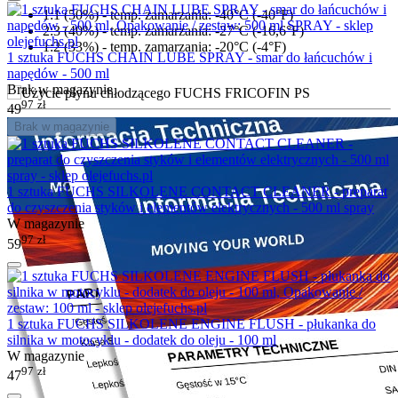
1:1 (50%) - temp. zamarzania: -40°C (-40°F)
2:3 (40%) - temp. zamarzania: -27°C (-16,6°F)
1:2 (33%) - temp. zamarzania: -20°C (-4°F)
1 sztuka FUCHS CHAIN LUBE SPRAY - smar do łańcuchów i
napędów - 500 ml
Brak w magazynie
97
zł
49
Brak w magazynie
1 sztuka FUCHS SILKOLENE CONTACT CLEANER - preparat
do czyszczenia styków i elementów elektrycznych - 500 ml spray
W magazynie
97
zł
59
1 sztuka FUCHS SILKOLENE ENGINE FLUSH - płukanka do
silnika w motocyklu - dodatek do oleju - 100 ml
W magazynie
97
zł
47