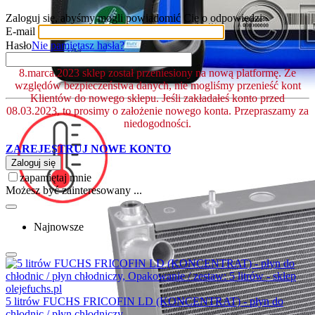
Zaloguj się, abyśmy mogli powiadomić Cię o odpowiedzi
E-mail
Hasło
Nie pamiętasz hasła?
8.marca.2023 sklep został przeniesiony na nową platformę. Ze
względów bezpieczeństwa danych, nie mogliśmy przenieść kont
Klientów do nowego sklepu. Jeśli zakładałeś konto przed
08.03.2023, to prosimy o założenie nowego konta. Przepraszamy za
niedogodności.
ZAREJESTRUJ NOWE KONTO
Zaloguj się
zapamiętaj mnie
Możesz być zainteresowany ...
Najnowsze
5 litrów FUCHS FRICOFIN LD (KONCENTRAT) - płyn do
chłodnic / płyn chłodniczy