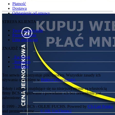
Płatność
Dostawa
Odstąpienie od umowy
STREFA KLIENTA
Twoje zamówienie
Przechowalnia
Lista porównań
ZNAJDŹ NAS
Facebook
Instagram
YouTube
Ten serwis wykorzystuje pliki cookies. Wszystkie zasady ich
używania opisaliśmy w
Polityce Prywatności.
Teksty i zdjęcia znajdujące się na niniejszej stronie są własnością
firmy BCS. Kopiowanie i powielanie ich bez zezwolenia jest
zabronione.
© 1999 - 2026 BCS - OLEJE FUCHS. Powered by
CS-Cart Polska
and premium theme —
© AB: UniTheme2