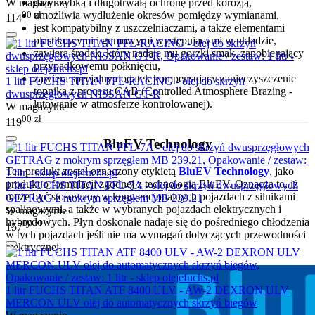
W magazynie
daje szybką i długotrwałą ochronę przed korozją,
00
zł
umożliwia wydłużenie okresów pomiędzy wymianami,
114
jest kompatybilny z uszczelniaczami, a także elementami
plastikowymi i gumowymi występującymi w układzie,
zawiera środek, który nadaje mu gorzki smak, zapobiegający
przypadkowemu połknięciu,
zawiera specjalny dodatek kompensujący zanieczyszczenie
1 litr FUCHS TITAN FFL-RACING - olej do skrzyń
topnika z procesu CAB (Controlled Atmosphere Brazing -
dwusprzęgłowych NISSAN GT-R
lutowanie w atmosferze kontrolowanej).
W magazynie
00
zł
119
BluEV Technology
Ten produkt został oznaczony etykietą
BluEV Technology
, jako
produkt o formulacji zgodnej z technologią BluEV. Oznacza to, iż
1 litr FUCHS TITAN FFL-7A - olej do skrzyń dwusprzęgłowych
może być stosowany w konwencjonalnych pojazdach z silnikami
GETRAG z mokrym sprzęgłem MB 239.21
spalinowymi, a także w wybranych pojazdach elektrycznych i
W magazynie
hybrydowych. Płyn doskonale nadaje się do pośredniego chłodzenia
00
zł
157
w tych pojazdach jeśli nie ma wymagań dotyczących przewodności
elektrycznej.
1 litr FUCHS TITAN ATF 8400 ULV - AW-2 DEXRON ULV
MERCON ULV olej do automatycznych skrzyń biegów