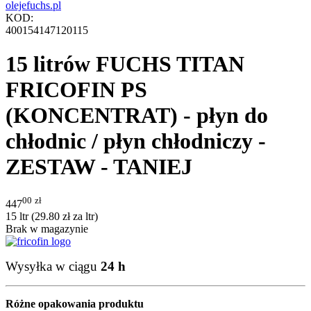
KOD:
400154147120115
15 litrów FUCHS TITAN
FRICOFIN PS
(KONCENTRAT) - płyn do
chłodnic / płyn chłodniczy -
ZESTAW - TANIEJ
00
zł
447
15 ltr (
29.80
zł
za ltr)
Brak w magazynie
Wysyłka w ciągu
24 h
Różne opakowania produktu