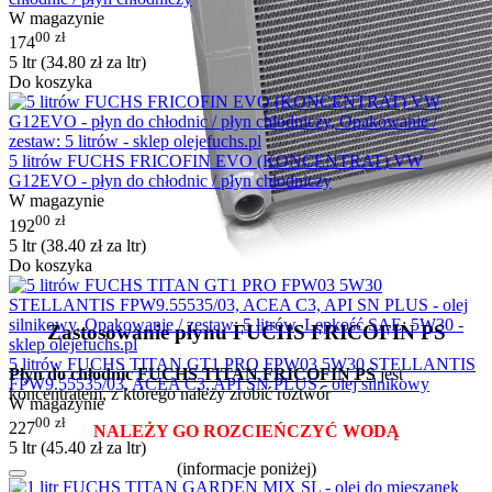
W magazynie
00
zł
174
5 ltr (
34.80
zł
za ltr)
Do koszyka
5 litrów FUCHS FRICOFIN EVO (KONCENTRAT) VW
G12EVO - płyn do chłodnic / płyn chłodniczy
W magazynie
00
zł
192
5 ltr (
38.40
zł
za ltr)
Do koszyka
Zastosowanie płynu FUCHS FRICOFIN PS
5 litrów FUCHS TITAN GT1 PRO FPW03 5W30 STELLANTIS
Płyn do chłodnic
FUCHS TITAN FRICOFIN PS
jest
FPW9.55535/03, ACEA C3, API SN PLUS - olej silnikowy
koncentratem, z którego należy zrobić roztwór
W magazynie
00
zł
227
NALEŻY GO ROZCIEŃCZYĆ WODĄ
5 ltr (
45.40
zł
za ltr)
(informacje poniżej)