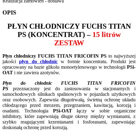
Realizacja zamówień - dostawa
OPIS
PŁYN CHŁODNICZY
FUCHS TITAN
PS
(KONCENTRAT) –
15 litrów
ZESTAW
Płyn chłodniczy FUCHS TITAN FRICOFIN PS
to najwyższej
jakości
płyn do chłodnic
w formie koncentratu. Produkt jest
opracowany na bazie glikolu monoetylenowego w technologii
PSi-
OAT
i nie zawiera azotynów.
Płyn do chłodnic FUCHS TITAN FRICOFIN
PS
przeznaczony jest do zastosowania w stacjonarnych i
samochodowych silnikach spalinowych w pojazdach użytkowych
oraz osobowych. Zapewnia długotrwałą, świetną ochronę układu
chłodzącego przed mrozem, przegrzaniem, kawitacją, korozją i
osadami.
Technologia
PSi-OAT
łączy w sobie organiczne
inhibitory, które zapewniają długie okresy między wymianami, z
szybko reagującymi krzemianami i fosforanami, zapewniając
doskonałą ochronę przed korozją.