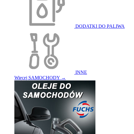
DODATKI DO PALIWA
INNE
Więcej SAMOCHODY
→