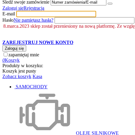
Śledź swoje zamówienie
Zaloguj się
Rejestracja
E-mail
Hasło
Nie pamiętasz hasła?
8.marca.2023 sklep został przeniesiony na nową platformę. Ze wzgl
ZAREJESTRUJ NOWE KONTO
Zaloguj się
zapamiętaj mnie
0
Koszyk
Produkty w koszyku:
Koszyk jest pusty
Zobacz koszyk
Kasa
SAMOCHODY
OLEJE SILNIKOWE