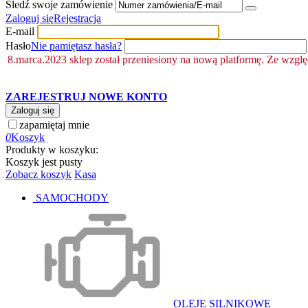
Śledź swoje zamówienie
Zaloguj się
Rejestracja
E-mail
Hasło
Nie pamiętasz hasła?
8.marca.2023 sklep został przeniesiony na nową platformę. Ze wzgl
ZAREJESTRUJ NOWE KONTO
Zaloguj się
zapamiętaj mnie
0
Koszyk
Produkty w koszyku:
Koszyk jest pusty
Zobacz koszyk
Kasa
SAMOCHODY
OLEJE SILNIKOWE