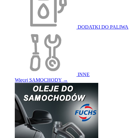
DODATKI DO PALIWA
INNE
Więcej SAMOCHODY
→