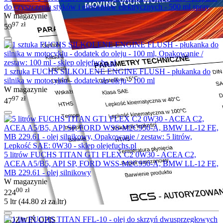
do czyszczenia styków i elementów elektrycznych - 500 ml spray
W magazynie
97
zł
59
1 sztuka FUCHS SILKOLENE ENGINE FLUSH - płukanka do
silnika w motocyklu - dodatek do oleju - 100 ml
W magazynie
97
zł
47
5 litrów FUCHS TITAN GT1 FLEX C2 0W30 - ACEA C2,
ACEA A5/B5, API SP, FORD WSS-M2C950-A, BMW LL-12 FE,
MB 229.61 - olej silnikowy
W magazynie
00
zł
224
5 ltr (
44.80
zł
za ltr)
ROZWIŃ OPIS