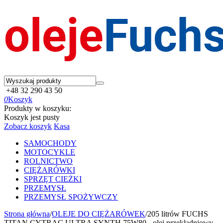
+48 32 290 43 50
0
Koszyk
Produkty w koszyku:
Koszyk jest pusty
Zobacz koszyk
Kasa
SAMOCHODY
MOTOCYKLE
ROLNICTWO
CIĘŻARÓWKI
SPRZĘT CIEŻKI
PRZEMYSŁ
PRZEMYSŁ SPOŻYWCZY
Strona główna
/
OLEJE DO CIĘŻARÓWEK
/
205 litrów FUCHS
TITAN CYTRAC ULTRA SYNTH 75W80 - olej przekładniowy