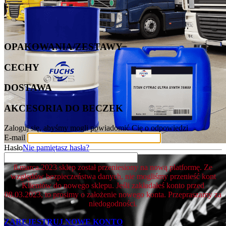
OPAKOWANIA/ZESTAWY
CECHY
DOSTAWA
AKCESORIA DO BECZEK
Zaloguj się, abyśmy mogli powiadomić Cię o odpowiedzi
E-mail
Hasło
Nie pamiętasz hasła?
8.marca.2023 sklep został przeniesiony na nową platformę. Ze
względów bezpieczeństwa danych, nie mogliśmy przenieść kont
Klientów do nowego sklepu. Jeśli zakładałeś konto przed
08.03.2023, to prosimy o założenie nowego konta. Przepraszamy za
niedogodności.
ZAREJESTRUJ NOWE KONTO