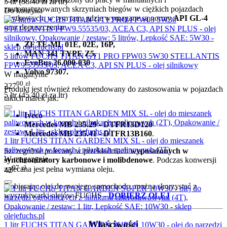
5 ltr (
38.40
zł
za ltr)
zautomatyzowanych skrzyniach biegów w ciężkich pojazdach
Do koszyka
użytkowych, w tym tam, gdzie wymagane są normy
API GL-4
oraz dopuszczenia:
ZF TE-ML 01E, 02E, 16P,
MAN 341 TYPE Z5,
5 litrów FUCHS TITAN GT1 PRO FPW03 5W30 STELLANTIS
EvoBus 26.000-030
FPW9.55535/03, ACEA C3, API SN PLUS - olej silnikowy
Volvo 97307.
W magazynie
00
zł
227
Produkt jest również rekomendowany do zastosowania w pojazdach
5 ltr (
45.40
zł
za ltr)
takich marek jak:
Iveco
Mercedes MB 235.29 - DTFR13D120
Mercedes MB 235.41 - DTFR13B160
.
1 litr FUCHS TITAN GARDEN MIX SL - olej do mieszanek
paliwowych w kosach i pilarkach spalinowych (2T)
Szczególnie polecany w przekładniach
wyposażonych w
W magazynie
synchronizatory karbonowe i molibdenowe
. Podczas konwersji
97
zł
zalecana jest pełna wymiana oleju.
42
Dobierając olej do swojego samochodu, można skorzystać z
wyszukiwarki olejów FUCHS -
DOBIERZ OLEJ
Właściwości
1 litr FUCHS TITAN GARDEN SUPER 10W30 - olej do narzędzi