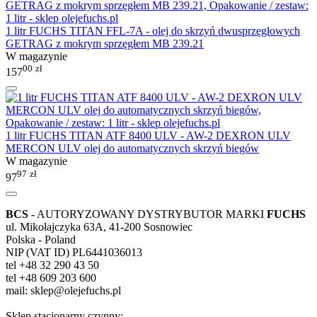
1 litr FUCHS TITAN FFL-7A - olej do skrzyń dwusprzęgłowych
GETRAG z mokrym sprzęgłem MB 239.21
W magazynie
00
zł
157
1 litr FUCHS TITAN ATF 8400 ULV - AW-2 DEXRON ULV
MERCON ULV olej do automatycznych skrzyń biegów
W magazynie
97
zł
97
BCS
- AUTORYZOWANY DYSTRYBUTOR MARKI
FUCHS
ul. Mikołajczyka 63A, 41-200 Sosnowiec
Polska - Poland
NIP (VAT ID) PL6441036013
tel +48 32 290 43 50
tel +48 609 203 600
mail: sklep@olejefuchs.pl
Sklep stacjonarny czynny: