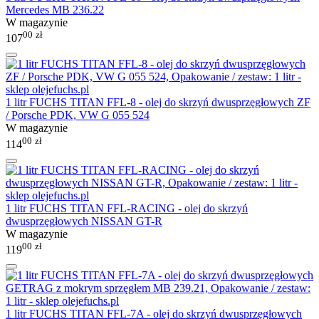
Mercedes MB 236.22
W magazynie
00
zł
107
1 litr FUCHS TITAN FFL-8 - olej do skrzyń dwusprzęgłowych ZF
/ Porsche PDK, VW G 055 524
W magazynie
00
zł
114
1 litr FUCHS TITAN FFL-RACING - olej do skrzyń
dwusprzęgłowych NISSAN GT-R
W magazynie
00
zł
119
1 litr FUCHS TITAN FFL-7A - olej do skrzyń dwusprzęgłowych