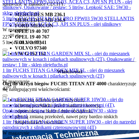
sprawdzić w zakładce CECHY.
MERCEDES MB 236.1
5 litrów FUCHS TITAN GT1 PRO FPW03 5W30 STELLANTIS
MERCEDES MB 236.9
FPW9.55535/03, ACEA C3, API SN PLUS - olej silnikowy
FORD MERCON
W magazynie
OPEL 19 40 707
00
zł
227
OPEL 19 40 767
5 ltr (
45.40
zł
za ltr)
VOLVO 97341
VOLVO 97340
VW G 052 162
1 litr FUCHS TITAN GARDEN MIX SL - olej do mieszanek
Właściwości
paliwowych w kosach i pilarkach spalinowych (2T)
W magazynie
Olej do skrzyń biegów FUCHS TITAN ATF 4000
charakteryzuje
97
zł
42
się następującymi właściwościami:
skuteczną ochrona przed zużyciem,
ochroną przekładni przed osadami i korozją,
odpornością na bardzo duże obciążenia,
płynną zmianą przełożeń, nawet przy bardzo niskich
1 litr FUCHS TITAN GARDEN SUPER 10W30 - olej do narzędzi
temperaturach otoczenia.
ogrodniczych z silnikami czterosuwowymi (4T)
W magazynie
97
zł