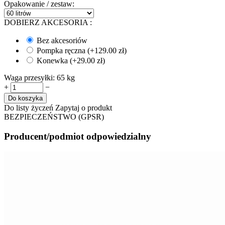
Opakowanie / zestaw:
DOBIERZ AKCESORIA
:
Bez akcesoriów
Pompka ręczna (+
129.00
zł
)
Konewka (+
29.00
zł
)
Waga przesyłki:
65 kg
+
−
Do koszyka
Do listy życzeń
Zapytaj o produkt
BEZPIECZEŃSTWO (GPSR)
Producent/podmiot odpowiedzialny