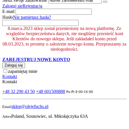
Śledź swoje zamówienie
Zaloguj się
Rejestracja
E-mail
Hasło
Nie pamiętasz hasła?
8.marca.2023 sklep został przeniesiony na nową platformę. Ze
względów bezpieczeństwa danych, nie mogliśmy przenieść kont
Klientów do nowego sklepu. Jeśli zakładałeś konto przed
08.03.2023, to prosimy o założenie nowego konta. Przepraszamy za
niedogodności.
ZAREJESTRUJ NOWE KONTO
Zaloguj się
zapamiętaj mnie
Kontakt
Kontakt
+48 32 290 43 50
+48 601500888
Pn-Pt 8:00-16:00
sklep@olejefuchs.pl
Email
Poland, Sosnowiec, ul. Mikołajczyka 63A
Adres