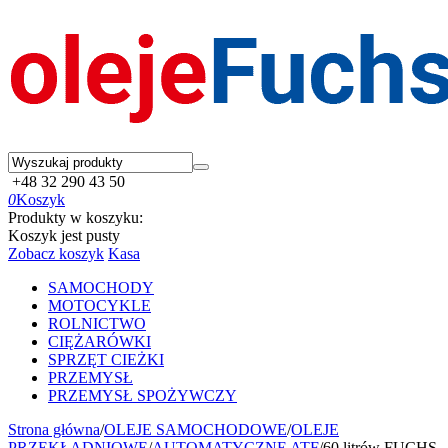
+48 32 290 43 50
0
Koszyk
Produkty w koszyku:
Koszyk jest pusty
Zobacz koszyk
Kasa
SAMOCHODY
MOTOCYKLE
ROLNICTWO
CIĘŻARÓWKI
SPRZĘT CIEŻKI
PRZEMYSŁ
PRZEMYSŁ SPOŻYWCZY
Strona główna
/
OLEJE SAMOCHODOWE
/
OLEJE
PRZEKŁADNIOWE
/
AUTOMATYCZNE ATF
/
60 litrów FUCHS