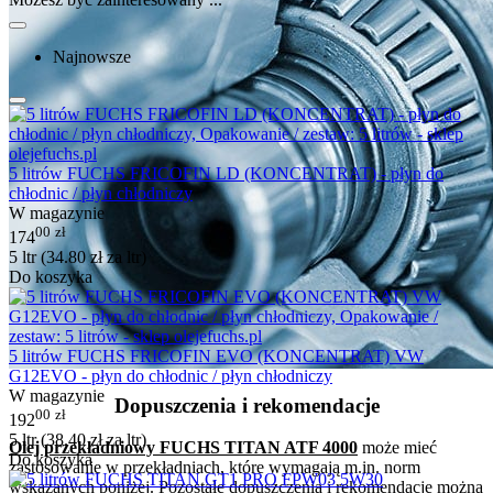
Najnowsze
5 litrów FUCHS FRICOFIN LD (KONCENTRAT) - płyn do
chłodnic / płyn chłodniczy
W magazynie
00
zł
174
5 ltr (
34.80
zł
za ltr)
Do koszyka
5 litrów FUCHS FRICOFIN EVO (KONCENTRAT) VW
G12EVO - płyn do chłodnic / płyn chłodniczy
W magazynie
Dopuszczenia i rekomendacje
00
zł
192
5 ltr (
38.40
zł
za ltr)
Olej przekładniowy FUCHS TITAN ATF 4000
może mieć
Do koszyka
zastosowanie w przekładniach, które wymagają m.in. norm
wskazanych poniżej.
Pozostałe dopuszczenia i rekomendacje można