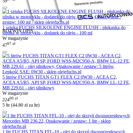
59
1 sztuka FUCHS SILKOLENE ENGINE FLUSH - płukanka do
ROZWIŃ OPIS
silnika w motocyklu - dodatek do oleju - 100 ml
W magazynie
97
zł
47
5 litrów FUCHS TITAN GT1 FLEX C2 0W30 - ACEA C2,
ACEA A5/B5, API SP, FORD WSS-M2C950-A, BMW LL-12 FE,
MB 229.61 - olej silnikowy
W magazynie
00
zł
224
5 ltr (
44.80
zł
za ltr)
1 litr FUCHS TITAN FFL-10 - olej do skrzyń dwusprzęgłowych