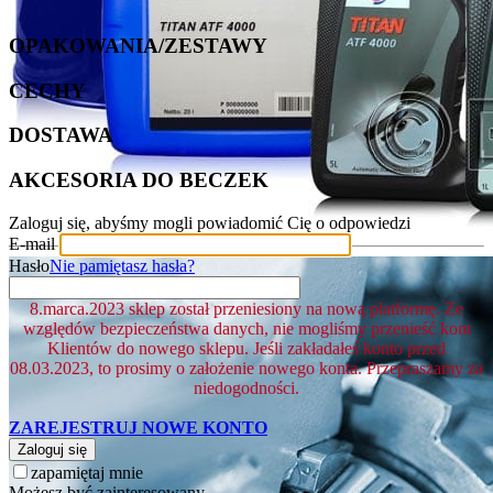
OPAKOWANIA/ZESTAWY
CECHY
DOSTAWA
AKCESORIA DO BECZEK
Zaloguj się, abyśmy mogli powiadomić Cię o odpowiedzi
E-mail
Hasło
Nie pamiętasz hasła?
8.marca.2023 sklep został przeniesiony na nową platformę. Ze
względów bezpieczeństwa danych, nie mogliśmy przenieść kont
Klientów do nowego sklepu. Jeśli zakładałeś konto przed
08.03.2023, to prosimy o założenie nowego konta. Przepraszamy za
niedogodności.
ZAREJESTRUJ NOWE KONTO
Zaloguj się
zapamiętaj mnie
Możesz być zainteresowany ...