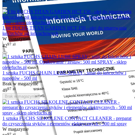
47
1 litr FUCHS TITAN GARDEN HCT 150 - olej do smarowania
łańcuchów pił łańcuchowych
W magazynie
97
zł
42
1 sztuka FUCHS CHAIN LUBE SPRAY - smar do łańcuchów i
napędów - 500 ml
Brak w magazynie
97
zł
49
Brak w magazynie
1 sztuka FUCHS SILKOLENE CONTACT CLEANER - preparat
do czyszczenia styków i elementów elektrycznych - 500 ml spray
W magazynie
97
zł