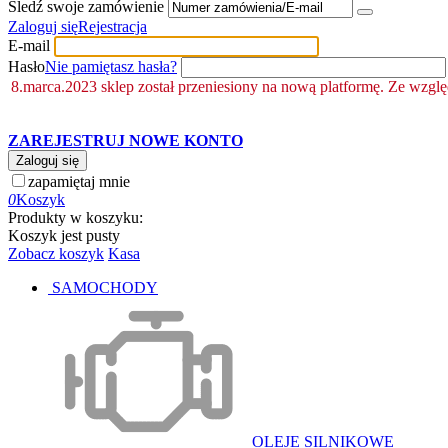
Śledź swoje zamówienie
Zaloguj się
Rejestracja
E-mail
Hasło
Nie pamiętasz hasła?
8.marca.2023 sklep został przeniesiony na nową platformę. Ze wzgl
ZAREJESTRUJ NOWE KONTO
Zaloguj się
zapamiętaj mnie
0
Koszyk
Produkty w koszyku:
Koszyk jest pusty
Zobacz koszyk
Kasa
SAMOCHODY
OLEJE SILNIKOWE