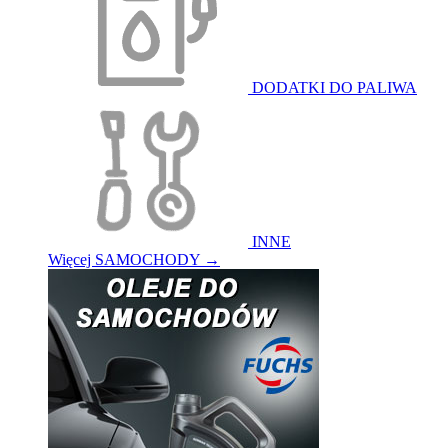
DODATKI DO PALIWA
INNE
Więcej SAMOCHODY
→