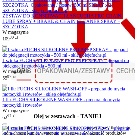
ZESTAW DO KONSERWACJI ŁAŃCUCHA PRO CHAIN
LUBE SPRAY + BRAKE & CHAIN CLEANER SPRAY +
SZCZOTKA
W magazynie
00
zł
109
1 sztuka FUCHS SILKOLENE PRO PREP SPRAY - preparat do
pielęgnacji motocykla - 500 ml
W magazynie
97
zł
55
1 litr FUCHS SILKOLENE WASH-OFF - preparat do mycia
motocykli i rowerów
W magazynie
Olej w zestawach - TANIEJ
97
zł
62
Nabywając olej w naszym sklepie, zawsze sprawdź, czy ilość oleju,
którą chcesz kupić, występuje w zestawie. Większość produktów