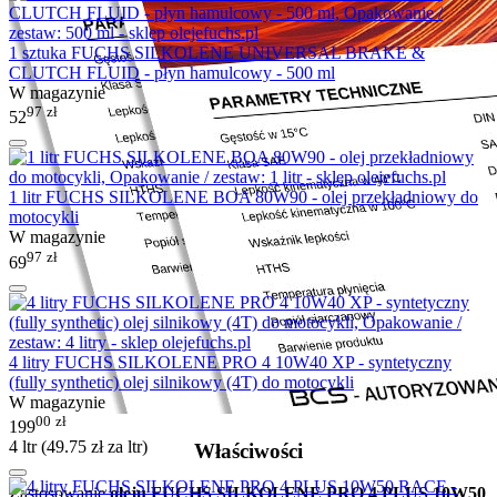
1 sztuka FUCHS SILKOLENE UNIVERSAL BRAKE &
CLUTCH FLUID - płyn hamulcowy - 500 ml
W magazynie
97
zł
52
1 litr FUCHS SILKOLENE BOA 80W90 - olej przekładniowy do
motocykli
W magazynie
97
zł
69
4 litry FUCHS SILKOLENE PRO 4 10W40 XP - syntetyczny
(fully synthetic) olej silnikowy (4T) do motocykli
W magazynie
00
zł
199
4 ltr (
49.75
zł
za ltr)
Właściwości
Zastosowanie
oleju FUCHS SILKOLENE PRO 4 PLUS 10W50