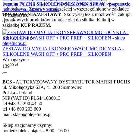
proponujemy wg zasady - im większy zestaw, tym mniejsza cena
1 sztuka FUCHS SILKOLENE SILKOPEN SPRAY - preparat do
jednostkowa. Zestawy są najczęściej wyszczególnione w zakładce
linek w motocyklach - 500 ml
OPAKOWANIA/ZESTAWY
. Skorzystaj też z możliwości zakupu
W magazynie
dodatkowych produktów kupując olej do silnika. Kliknij w
97
zł
67
zakładkę
KUP RAZEM.
ROZWIŃ OPIS
ZESTAW DO MYCIA I KONSERAWACJI MOTOCYKLA -
SILKOLENE WASH OFF + PRO PREP + SILKOPEN
W magazynie
00
zł
139
BCS
- AUTORYZOWANY DYSTRYBUTOR MARKI
FUCHS
ul. Mikołajczyka 63A, 41-200 Sosnowiec
Polska - Poland
NIP (VAT ID) PL6441036013
tel +48 32 290 43 50
tel +48 609 203 600
mail: sklep@olejefuchs.pl
Sklep stacjonarny czynny:
poniedziałek - piątek - 8.00 : 16.00