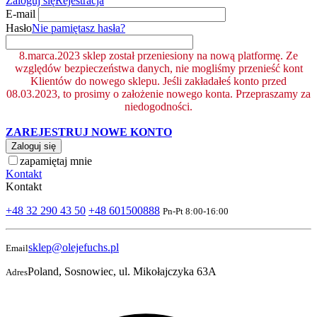
Zaloguj się
Rejestracja
E-mail
Hasło
Nie pamiętasz hasła?
8.marca.2023 sklep został przeniesiony na nową platformę. Ze
względów bezpieczeństwa danych, nie mogliśmy przenieść kont
Klientów do nowego sklepu. Jeśli zakładałeś konto przed
08.03.2023, to prosimy o założenie nowego konta. Przepraszamy za
niedogodności.
ZAREJESTRUJ NOWE KONTO
Zaloguj się
zapamiętaj mnie
Kontakt
Kontakt
+48 32 290 43 50
+48 601500888
Pn-Pt 8:00-16:00
sklep@olejefuchs.pl
Email
Poland, Sosnowiec, ul. Mikołajczyka 63A
Adres