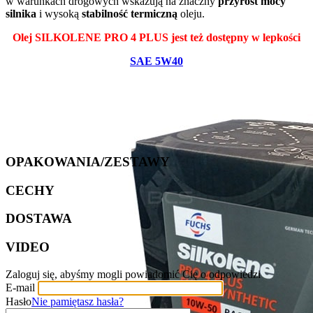
w warunkach drogowych wskazują na znaczny
przyrost mocy
silnika
i wysoką
stabilność termiczną
oleju.
Olej SILKOLENE PRO 4 PLUS jest też dostępny w lepkości
SAE 5W40
OPAKOWANIA/ZESTAWY
CECHY
DOSTAWA
VIDEO
Zaloguj się, abyśmy mogli powiadomić Cię o odpowiedzi
E-mail
Hasło
Nie pamiętasz hasła?