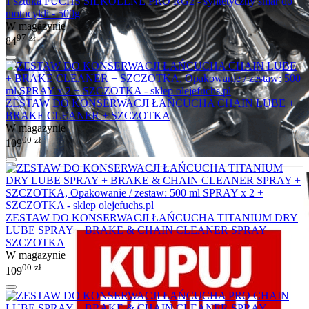
1 sztuka FUCHS SILKOLENE PRO RG2 - syntetyczny smar do
motocykli - 500g
W magazynie
97
zł
84
ZESTAW DO KONSERWACJI ŁAŃCUCHA CHAIN LUBE +
BRAKE CLEANER + SZCZOTKA
W magazynie
00
zł
109
ZESTAW DO KONSERWACJI ŁAŃCUCHA TITANIUM DRY
LUBE SPRAY + BRAKE & CHAIN CLEANER SPRAY +
SZCZOTKA
W magazynie
00
zł
109