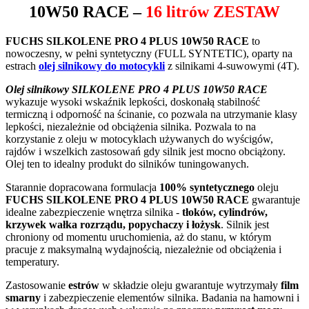
10W50 RACE
–
16 litrów ZESTAW
FUCHS SILKOLENE PRO 4 PLUS 10W50 RACE
to
nowoczesny, w pełni syntetyczny (FULL SYNTETIC), oparty na
estrach
olej silnikowy do motocykli
z silnikami 4-suwowymi (4T).
Olej silnikowy SILKOLENE PRO 4 PLUS 10W50 RACE
wykazuje wysoki wskaźnik lepkości, doskonałą stabilność
termiczną i odporność na ścinanie, co pozwala na utrzymanie klasy
lepkości, niezależnie od obciążenia silnika. Pozwala to na
korzystanie z oleju w motocyklach używanych do wyścigów,
rajdów i wszelkich zastosowań gdy silnik jest mocno obciążony.
Olej ten to idealny produkt do silników tuningowanych.
Starannie dopracowana formulacja
100% syntetycznego
oleju
FUCHS SILKOLENE PRO 4 PLUS 10W50 RACE
gwarantuje
idealne zabezpieczenie wnętrza silnika -
tłoków, cylindrów,
krzywek wałka rozrządu, popychaczy i łożysk
. Silnik jest
chroniony od momentu uruchomienia, aż do stanu, w którym
pracuje z maksymalną wydajnością, niezależnie od obciążenia i
temperatury.
Zastosowanie
estrów
w składzie oleju gwarantuje wytrzymały
film
smarny
i zabezpieczenie elementów silnika. Badania na hamowni i