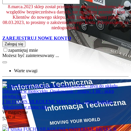
8.marca.2023 sklep został przeniesiony na nową platformę. Ze
względów bezpieczeństwa danych, nie mogliśmy przenieść kont
Klientów do nowego sklepu. Jeśli zakładałeś konto przed
08.03.2023, to prosimy o założenie nowego konta. Przepraszamy za
niedogodności.
ZAREJESTRUJ NOWE KONTO
Zaloguj się
zapamiętaj mnie
Możesz być zainteresowany ...
Warte uwagi
1 litr FUCHS SILKOLENE MAG COOL - płyn do układu
chłodzenia w motocyklu
W magazynie
97
zł
57