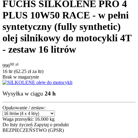
FUCHS SILKOLENE PRO 4
PLUS 10W50 RACE - w pełni
syntetyczny (fully synthetic)
olej silnikowy do motocykli 4T
- zestaw 16 litrów
00
zł
996
16 ltr (
62.25
zł
za ltr)
Brak w magazynie
Wysyłka w ciągu
24 h
Opakowanie / zestaw:
Waga przesyłki:
16.000 kg
Do listy życzeń
Zapytaj o produkt
BEZPIECZEŃSTWO (GPSR)