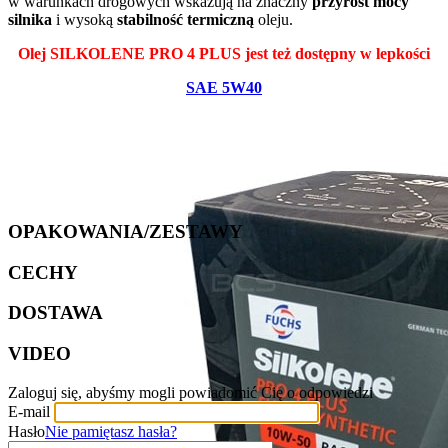
w warunkach drogowych wskazują na znaczny
przyrost mocy
silnika
i wysoką
stabilność termiczną
oleju.
Olej SILKOLENE PRO 4 PLUS jest też dostępny w lepkości
SAE 5W40
OPAKOWANIA/ZESTAWY
CECHY
DOSTAWA
VIDEO
Zaloguj się, abyśmy mogli powiadomić Cię o odpowiedzi
E-mail
Hasło
Nie pamiętasz hasła?