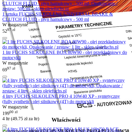
1 sztuka FUCHS SILKOLENE UNIVERSAL BRAKE &
CLUTCH FLUID - płyn hamulcowy - 500 ml
W magazynie
97
zł
52
1 litr FUCHS SILKOLENE BOA 80W90 - olej przekładniowy do
motocykli
W magazynie
97
zł
69
4 litry FUCHS SILKOLENE PRO 4 10W40 XP - syntetyczny
(fully synthetic) olej silnikowy (4T) do motocykli
W magazynie
00
zł
199
4 ltr (
49.75
zł
za ltr)
Właściwości
Zastosowanie
oleju FUCHS SILKOLENE PRO 4 PLUS 10W50