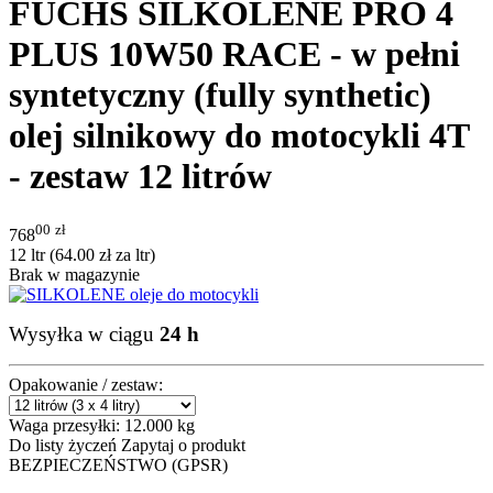
FUCHS SILKOLENE PRO 4
PLUS 10W50 RACE - w pełni
syntetyczny (fully synthetic)
olej silnikowy do motocykli 4T
- zestaw 12 litrów
00
zł
768
12 ltr (
64.00
zł
za ltr)
Brak w magazynie
Wysyłka w ciągu
24 h
Opakowanie / zestaw:
Waga przesyłki:
12.000 kg
Do listy życzeń
Zapytaj o produkt
BEZPIECZEŃSTWO (GPSR)