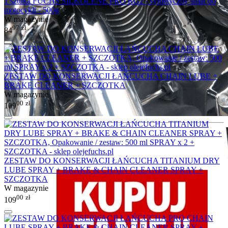
1 sztuka FUCHS SILKOLENE PRO RG2 - syntetyczny smar do
motocykli - 500g
W magazynie
97
zł
84
ZESTAW DO KONSERWACJI ŁAŃCUCHA CHAIN LUBE +
BRAKE CLEANER + SZCZOTKA
W magazynie
00
zł
109
ZESTAW DO KONSERWACJI ŁAŃCUCHA TITANIUM DRY
LUBE SPRAY + BRAKE & CHAIN CLEANER SPRAY +
SZCZOTKA
W magazynie
00
zł
109