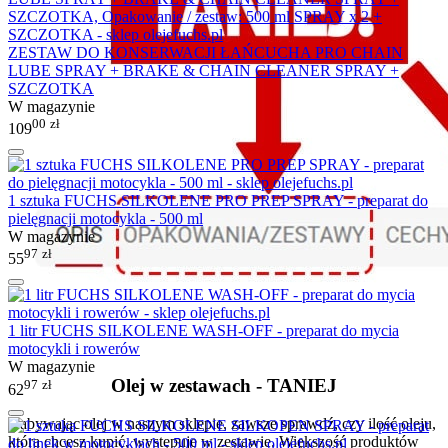
ZESTAW DO KONSERWACJI ŁAŃCUCHA PRO CHAIN
LUBE SPRAY + BRAKE & CHAIN CLEANER SPRAY +
SZCZOTKA
W magazynie
00
zł
109
1 sztuka FUCHS SILKOLENE PRO PREP SPRAY - preparat do
pielęgnacji motocykla - 500 ml
W magazynie
97
zł
55
1 litr FUCHS SILKOLENE WASH-OFF - preparat do mycia
motocykli i rowerów
W magazynie
Olej w zestawach - TANIEJ
97
zł
62
Nabywając olej w naszym sklepie, zawsze sprawdź, czy ilość oleju,
którą chcesz kupić, występuje w zestawie. Większość produktów