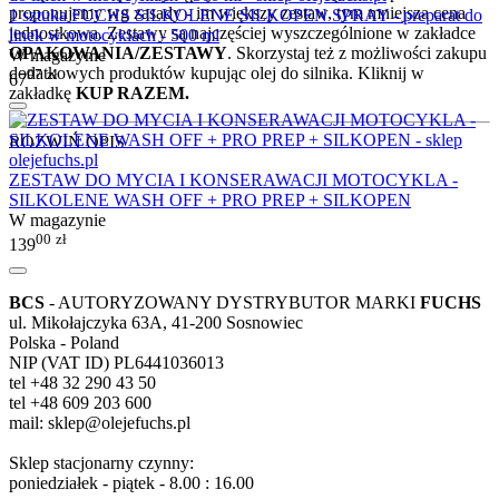
proponujemy wg zasady - im większy zestaw, tym mniejsza cena
1 sztuka FUCHS SILKOLENE SILKOPEN SPRAY - preparat do
jednostkowa. Zestawy są najczęściej wyszczególnione w zakładce
linek w motocyklach - 500 ml
OPAKOWANIA/ZESTAWY
. Skorzystaj też z możliwości zakupu
W magazynie
dodatkowych produktów kupując olej do silnika. Kliknij w
97
zł
67
zakładkę
KUP RAZEM.
ROZWIŃ OPIS
ZESTAW DO MYCIA I KONSERAWACJI MOTOCYKLA -
SILKOLENE WASH OFF + PRO PREP + SILKOPEN
W magazynie
00
zł
139
BCS
- AUTORYZOWANY DYSTRYBUTOR MARKI
FUCHS
ul. Mikołajczyka 63A, 41-200 Sosnowiec
Polska - Poland
NIP (VAT ID) PL6441036013
tel +48 32 290 43 50
tel +48 609 203 600
mail: sklep@olejefuchs.pl
Sklep stacjonarny czynny:
poniedziałek - piątek - 8.00 : 16.00