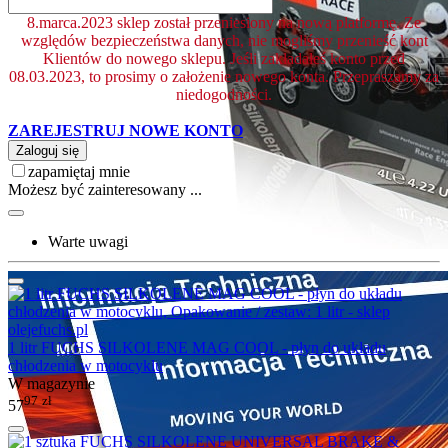
8.marca.2023 sklep został przeniesiony na nową platformę. Ze
względów bezpieczeństwa danych, nie mogliśmy przenieść kont
Klientów do nowego sklepu. Jeśli zakładałeś konto przed
08.03.2023, to prosimy o założenie nowego konta. Przepraszamy za
niedogodności.
ZAREJESTRUJ NOWE KONTO
Zaloguj się
zapamiętaj mnie
Możesz być zainteresowany ...
Warte uwagi
1 litr FUCHS SILKOLENE MAG COOL - płyn do układu
chłodzenia w motocyklu
W magazynie
97
zł
57