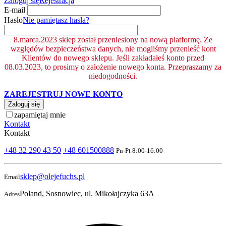
Zaloguj się
Rejestracja
E-mail
Hasło
Nie pamiętasz hasła?
8.marca.2023 sklep został przeniesiony na nową platformę. Ze
względów bezpieczeństwa danych, nie mogliśmy przenieść kont
Klientów do nowego sklepu. Jeśli zakładałeś konto przed
08.03.2023, to prosimy o założenie nowego konta. Przepraszamy za
niedogodności.
ZAREJESTRUJ NOWE KONTO
Zaloguj się
zapamiętaj mnie
Kontakt
Kontakt
+48 32 290 43 50
+48 601500888
Pn-Pt 8:00-16:00
sklep@olejefuchs.pl
Email
Poland, Sosnowiec, ul. Mikołajczyka 63A
Adres