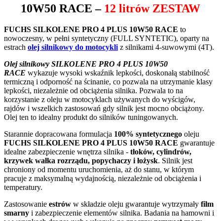
10W50 RACE
–
12 litrów ZESTAW
FUCHS SILKOLENE PRO 4 PLUS 10W50 RACE
to
nowoczesny, w pełni syntetyczny (FULL SYNTETIC), oparty na
estrach
olej silnikowy do motocykli
z silnikami 4-suwowymi (4T).
Olej silnikowy SILKOLENE PRO 4 PLUS 10W50
RACE
wykazuje wysoki wskaźnik lepkości, doskonałą stabilność
termiczną i odporność na ścinanie, co pozwala na utrzymanie klasy
lepkości, niezależnie od obciążenia silnika. Pozwala to na
korzystanie z oleju w motocyklach używanych do wyścigów,
rajdów i wszelkich zastosowań gdy silnik jest mocno obciążony.
Olej ten to idealny produkt do silników tuningowanych.
Starannie dopracowana formulacja
100% syntetycznego
oleju
FUCHS SILKOLENE PRO 4 PLUS 10W50 RACE
gwarantuje
idealne zabezpieczenie wnętrza silnika -
tłoków, cylindrów,
krzywek wałka rozrządu, popychaczy i łożysk
. Silnik jest
chroniony od momentu uruchomienia, aż do stanu, w którym
pracuje z maksymalną wydajnością, niezależnie od obciążenia i
temperatury.
Zastosowanie
estrów
w składzie oleju gwarantuje wytrzymały
film
smarny
i zabezpieczenie elementów silnika. Badania na hamowni i