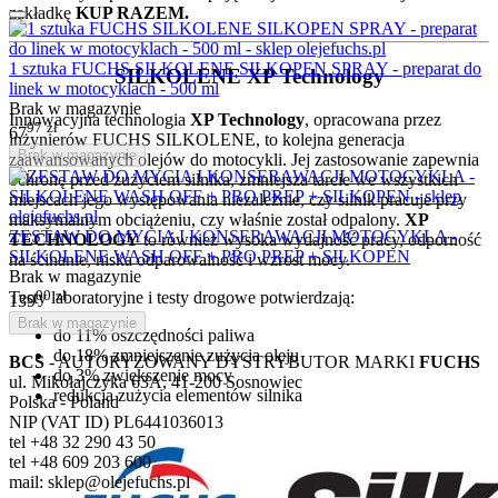
zakładkę
KUP RAZEM.
1 sztuka FUCHS SILKOLENE SILKOPEN SPRAY - preparat do
SILKOLENE XP Technology
linek w motocyklach - 500 ml
Brak w magazynie
Innowacyjna technologia
XP Technology
, opracowana przez
97
zł
67
inżynierów FUCHS SILKOLENE, to kolejna generacja
Brak w magazynie
zaawansowanych olejów do motocykli. Jej zastosowanie zapewnia
ochronę przed zużyciem silnika, zmniejsza tarcie we wszystkich
miejscach jego występowania niezależnie, czy silnik pracuje przy
maksymalnym obciążeniu, czy właśnie został odpalony.
XP
ZESTAW DO MYCIA I KONSERAWACJI MOTOCYKLA -
TECHNOLOGY
to również wysoka wydajność pracy, odporność
SILKOLENE WASH OFF + PRO PREP + SILKOPEN
na ścinanie, niska odparowalność i wzrost mocy.
Brak w magazynie
00
zł
Testy laboratoryjne i testy drogowe potwierdzają:
139
Brak w magazynie
do 11% oszczędności paliwa
do 18% zmniejszenie zużycia oleju
BCS
- AUTORYZOWANY DYSTRYBUTOR MARKI
FUCHS
do 3% zwiększenie mocy
ul. Mikołajczyka 63A, 41-200 Sosnowiec
redukcja zużycia elementów silnika
Polska - Poland
NIP (VAT ID) PL6441036013
tel +48 32 290 43 50
tel +48 609 203 600
mail: sklep@olejefuchs.pl