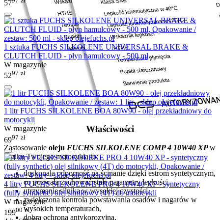
97
zł
57
1 sztuka FUCHS SILKOLENE UNIVERSAL BRAKE &
CLUTCH FLUID - płyn hamulcowy - 500 ml
W magazynie
97
zł
52
1 litr FUCHS SILKOLENE BOA 80W90 - olej przekładniowy do
motocykli
Właściwości
W magazynie
97
zł
69
Zastosowanie
oleju
FUCHS SILKOLENE COMP 4 10W40 XP
w
silniku Twojego motocykla to:
doskonała odporność na ścinanie dzięki estrom syntetycznym,
co pozwala zachować stałe parametry lepkości,
4 litry FUCHS SILKOLENE PRO 4 10W40 XP - syntetyczny
utrzymanie silnika w wysokiej czystości,
(fully synthetic) olej silnikowy (4T) do motocykli
zwiększona kontrola powstawania osadów i nagarów w
W magazynie
wysokich temperaturach,
00
zł
199
dobra ochrona antykorozyjna,