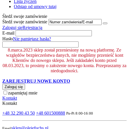
Lista życzeń
Odstąp od umowy tutaj
Śledź swoje zamówienie
Śledź swoje zamówienie
Zaloguj się
Rejestracja
E-mail
Hasło
Nie pamiętasz hasła?
8.marca.2023 sklep został przeniesiony na nową platformę. Ze
względów bezpieczeństwa danych, nie mogliśmy przenieść kont
Klientów do nowego sklepu. Jeśli zakładałeś konto przed
08.03.2023, to prosimy o założenie nowego konta. Przepraszamy za
niedogodności.
ZAREJESTRUJ NOWE KONTO
Zaloguj się
zapamiętaj mnie
Kontakt
Kontakt
+48 32 290 43 50
+48 601500888
Pn-Pt 8:00-16:00
sklep@olejefuchs.pl
Email