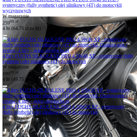
syntetyczny (fully synthetic) olej silnikowy (4T) do motocykli
wyczynowych
W magazynie
00
zł
259
4 ltr (
64.75
zł
za ltr)
4 litry FUCHS SILKOLENE PRO 4 5W40 XP - syntetyczny (fully
synthetic) olej silnikowy (4T) do motocykli
W magazynie
00
zł
199
4 ltr (
49.75
zł
za ltr)
4 litry FUCHS SILKOLENE PRO 4 10W50 XP - syntetyczny
(fully synthetic) olej silnikowy (4T) do motocykli
W magazynie
00
zł
199
4 ltr (
49.75
zł
za ltr)