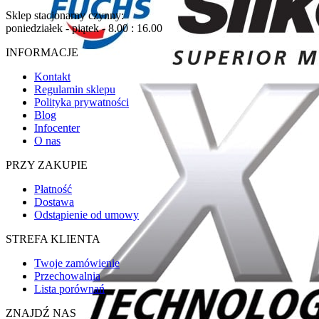
Sklep stacjonarny czynny:
poniedziałek - piątek - 8.00 : 16.00
INFORMACJE
Kontakt
Regulamin sklepu
Polityka prywatności
Blog
Infocenter
O nas
PRZY ZAKUPIE
Płatność
Dostawa
Odstąpienie od umowy
STREFA KLIENTA
Twoje zamówienie
Przechowalnia
Lista porównań
ZNAJDŹ NAS