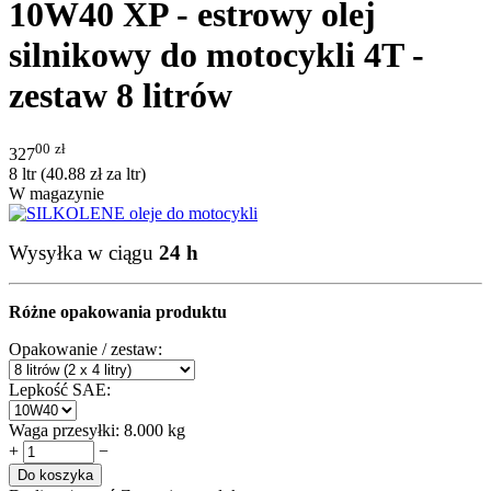
10W40 XP - estrowy olej
silnikowy do motocykli 4T -
zestaw 8 litrów
00
zł
327
8 ltr (
40.88
zł
za ltr)
W magazynie
Wysyłka w ciągu
24 h
Różne opakowania produktu
Opakowanie / zestaw:
Lepkość SAE:
Waga przesyłki:
8.000 kg
+
−
Do koszyka