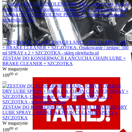
1 sztuka FUCHS SILKOLENE PRO RG2 - syntetyczny smar do
motocykli - 500g
W magazynie
97
zł
84
ZESTAW DO KONSERWACJI ŁAŃCUCHA CHAIN LUBE +
BRAKE CLEANER + SZCZOTKA
W magazynie
00
zł
109
ZESTAW DO KONSERWACJI ŁAŃCUCHA TITANIUM DRY
LUBE SPRAY + BRAKE & CHAIN CLEANER SPRAY +
SZCZOTKA
W magazynie
00
zł
109