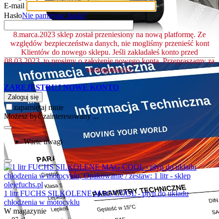
E-mail
Hasło
Nie pamiętasz hasła?
8.marca.2023 sklep został przeniesiony na nową platformę. Ze
względów bezpieczeństwa danych, nie mogliśmy przenieść kont
Klientów do nowego sklepu. Jeśli zakładałeś konto przed
08.03.2023, to prosimy o założenie nowego konta. Przepraszamy za
niedogodności.
ZAREJESTRUJ NOWE KONTO
Zaloguj się
zapamiętaj mnie
Możesz być zainteresowany ...
Warte uwagi
1 litr FUCHS SILKOLENE MAG COOL - płyn do układu
chłodzenia w motocyklu
W magazynie