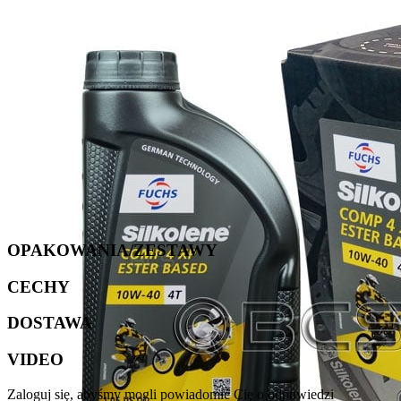
OPAKOWANIA/ZESTAWY
CECHY
DOSTAWA
VIDEO
Zaloguj się, abyśmy mogli powiadomić Cię o odpowiedzi