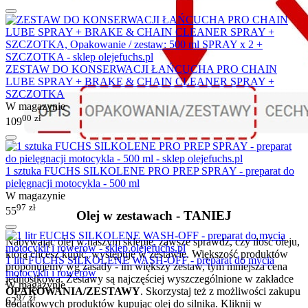
ZESTAW DO KONSERWACJI ŁAŃCUCHA PRO CHAIN
LUBE SPRAY + BRAKE & CHAIN CLEANER SPRAY +
SZCZOTKA
W magazynie
00
zł
109
1 sztuka FUCHS SILKOLENE PRO PREP SPRAY - preparat do
pielęgnacji motocykla - 500 ml
W magazynie
97
zł
55
Olej w zestawach - TANIEJ
Nabywając olej w naszym sklepie, zawsze sprawdź, czy ilość oleju,
którą chcesz kupić, występuje w zestawie. Większość produktów
1 litr FUCHS SILKOLENE WASH-OFF - preparat do mycia
proponujemy wg zasady - im większy zestaw, tym mniejsza cena
motocykli i rowerów
jednostkowa. Zestawy są najczęściej wyszczególnione w zakładce
W magazynie
OPAKOWANIA/ZESTAWY
. Skorzystaj też z możliwości zakupu
97
zł
62
dodatkowych produktów kupując olej do silnika. Kliknij w