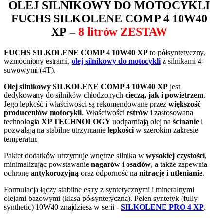
OLEJ SILNIKOWY DO MOTOCYKLI
FUCHS SILKOLENE COMP 4 10W40
XP
–
8 litrów ZESTAW
FUCHS SILKOLENE COMP 4 10W40 XP
to półsyntetyczny,
wzmocniony estrami,
olej silnikowy do motocykli
z silnikami 4-
suwowymi (4T).
Olej silnikowy SILKOLENE COMP 4 10W40 XP
jest
dedykowany do silników chłodzonych
cieczą, jak i powietrzem
.
Jego lepkość i właściwości są rekomendowane przez
większość
producentów motocykli
. Właściwości
estrów
i zastosowana
technologia
XP TECHNOLOGY
uodparniają olej na
ścinanie
i
pozwalają na stabilne utrzymanie
lepkości
w szerokim zakresie
temperatur.
Pakiet dodatków utrzymuje wnętrze silnika w
wysokiej czystości
,
minimalizując powstawanie
nagarów i osadów
, a także zapewnia
ochronę
antykorozyjną
oraz odporność na
nitrację i utlenianie
.
Formulacja łączy stabilne estry z syntetycznymi i mineralnymi
olejami bazowymi (klasa półsyntetyczna). Pełen syntetyk (fully
synthetic) 10W40 znajdziesz w serii -
SILKOLENE PRO 4 XP
.