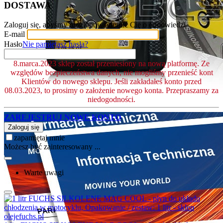
DOSTAWA
Zaloguj się, abyśmy mogli powiadomić Cię o odpowiedzi
E-mail
Hasło
Nie pamiętasz hasła?
8.marca.2023 sklep został przeniesiony na nową platformę. Ze
względów bezpieczeństwa danych, nie mogliśmy przenieść kont
Klientów do nowego sklepu. Jeśli zakładałeś konto przed
08.03.2023, to prosimy o założenie nowego konta. Przepraszamy za
niedogodności.
ZAREJESTRUJ NOWE KONTO
Zaloguj się
zapamiętaj mnie
Możesz być zainteresowany ...
Warte uwagi