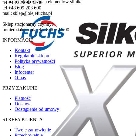
redukcja zużycia elementów silnika
tel +48 32 290 43 50
tel +48 609 203 600
mail: sklep@olejefuchs.pl
Sklep stacjonarny czynny:
poniedziałek - piątek - 8.00 : 16.00
INFORMACJE
Kontakt
Regulamin sklepu
Polityka prywatności
Blog
Infocenter
O nas
PRZY ZAKUPIE
Płatność
Dostawa
Odstąpienie od umowy
STREFA KLIENTA
Twoje zamówienie
Przechowalnia