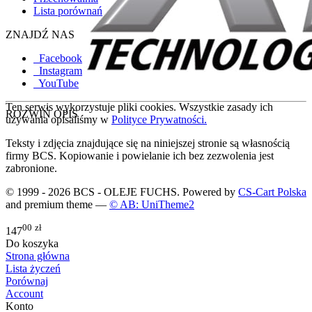
Lista porównań
ZNAJDŹ NAS
Facebook
Instagram
YouTube
Ten serwis wykorzystuje pliki cookies. Wszystkie zasady ich
ROZWIŃ OPIS
używania opisaliśmy w
Polityce Prywatności.
Teksty i zdjęcia znajdujące się na niniejszej stronie są własnością
firmy BCS. Kopiowanie i powielanie ich bez zezwolenia jest
zabronione.
© 1999 - 2026 BCS - OLEJE FUCHS. Powered by
CS-Cart Polska
and premium theme —
© AB: UniTheme2
00
zł
147
Do koszyka
Strona główna
Lista życzeń
Porównaj
Account
Konto