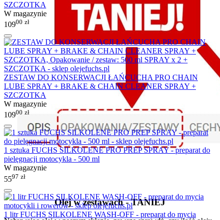
SZCZOTKA
W magazynie
00
zł
109
ZESTAW DO KONSERWACJI ŁAŃCUCHA PRO CHAIN
LUBE SPRAY + BRAKE & CHAIN CLEANER SPRAY +
SZCZOTKA
W magazynie
00
zł
109
1 sztuka FUCHS SILKOLENE PRO PREP SPRAY - preparat do
pielęgnacji motocykla - 500 ml
W magazynie
97
zł
55
Olej w zestawach - TANIEJ
1 litr FUCHS SILKOLENE WASH-OFF - preparat do mycia