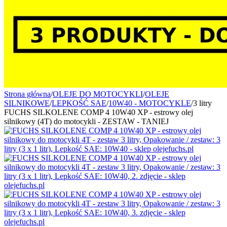
Strona główna
/
OLEJE DO MOTOCYKLI
/
OLEJE
SILNIKOWE
/
LEPKOŚĆ SAE
/
10W40 - MOTOCYKLE
/
3 litry
FUCHS SILKOLENE COMP 4 10W40 XP - estrowy olej
silnikowy (4T) do motocykli - ZESTAW - TANIEJ