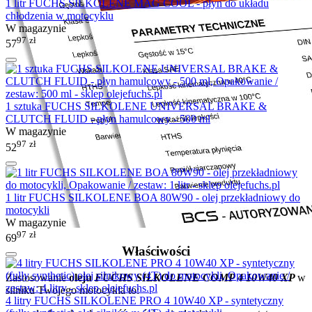
1 litr FUCHS SILKOLENE MAG COOL - płyn do układu
chłodzenia w motocyklu
W magazynie
97
zł
57
1 sztuka FUCHS SILKOLENE UNIVERSAL BRAKE &
CLUTCH FLUID - płyn hamulcowy - 500 ml
W magazynie
97
zł
52
1 litr FUCHS SILKOLENE BOA 80W90 - olej przekładniowy do
motocykli
W magazynie
97
zł
69
Właściwości
Zastosowanie
oleju
FUCHS SILKOLENE COMP 4 10W40 XP
w
silniku Twojego motocykla to:
4 litry FUCHS SILKOLENE PRO 4 10W40 XP - syntetyczny