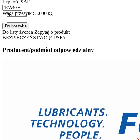
Lepkość SAE:
Waga przesyłki:
3.000 kg
+
−
Do koszyka
Do listy życzeń
Zapytaj o produkt
BEZPIECZEŃSTWO (GPSR)
Producent/podmiot odpowiedzialny