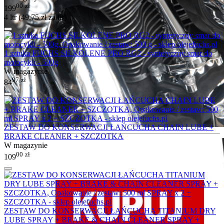
00
zł
199
4 ltr (
49.75
zł
za ltr)
1 sztuka FUCHS SILKOLENE PRO RG2 - syntetyczny smar do
motocykli - 500g
W magazynie
97
zł
84
ZESTAW DO KONSERWACJI ŁAŃCUCHA CHAIN LUBE +
BRAKE CLEANER + SZCZOTKA
W magazynie
00
zł
109
ZESTAW DO KONSERWACJI ŁAŃCUCHA TITANIUM DRY
LUBE SPRAY + BRAKE & CHAIN CLEANER SPRAY +