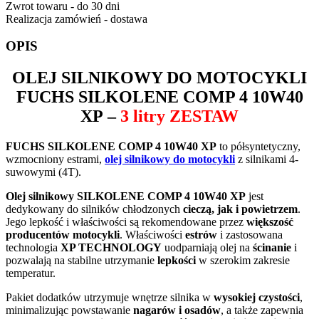
Zwrot towaru - do 30 dni
Realizacja zamówień - dostawa
OPIS
OLEJ SILNIKOWY DO MOTOCYKLI
FUCHS SILKOLENE COMP 4 10W40
XP
–
3 litry ZESTAW
FUCHS SILKOLENE COMP 4 10W40 XP
to półsyntetyczny,
wzmocniony estrami,
olej silnikowy do motocykli
z silnikami 4-
suwowymi (4T).
Olej silnikowy SILKOLENE COMP 4 10W40 XP
jest
dedykowany do silników chłodzonych
cieczą, jak i powietrzem
.
Jego lepkość i właściwości są rekomendowane przez
większość
producentów motocykli
. Właściwości
estrów
i zastosowana
technologia
XP TECHNOLOGY
uodparniają olej na
ścinanie
i
pozwalają na stabilne utrzymanie
lepkości
w szerokim zakresie
temperatur.
Pakiet dodatków utrzymuje wnętrze silnika w
wysokiej czystości
,
minimalizując powstawanie
nagarów i osadów
, a także zapewnia