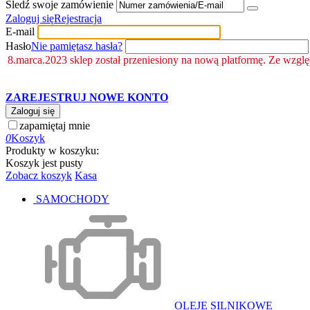
Śledź swoje zamówienie
Zaloguj się
Rejestracja
E-mail
Hasło
Nie pamiętasz hasła?
8.marca.2023 sklep został przeniesiony na nową platformę. Ze wzgl
ZAREJESTRUJ NOWE KONTO
Zaloguj się
zapamiętaj mnie
0
Koszyk
Produkty w koszyku:
Koszyk jest pusty
Zobacz koszyk
Kasa
SAMOCHODY
OLEJE SILNIKOWE