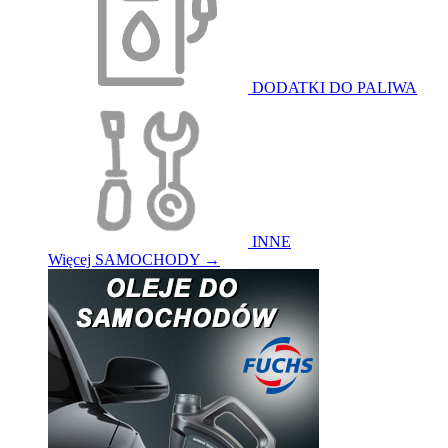
DODATKI DO PALIWA
INNE
Więcej SAMOCHODY
→