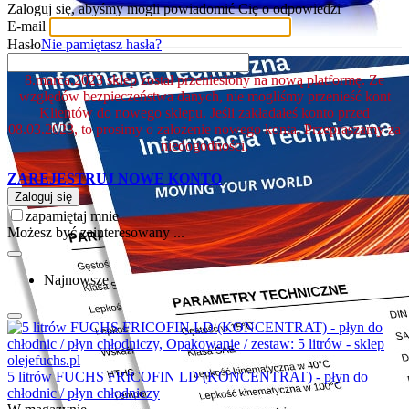
Zaloguj się, abyśmy mogli powiadomić Cię o odpowiedzi
E-mail
Hasło
Nie pamiętasz hasła?
8.marca.2023 sklep został przeniesiony na nową platformę. Ze
względów bezpieczeństwa danych, nie mogliśmy przenieść kont
Klientów do nowego sklepu. Jeśli zakładałeś konto przed
08.03.2023, to prosimy o założenie nowego konta. Przepraszamy za
niedogodności.
ZAREJESTRUJ NOWE KONTO
Zaloguj się
zapamiętaj mnie
Możesz być zainteresowany ...
Najnowsze
5 litrów FUCHS FRICOFIN LD (KONCENTRAT) - płyn do
chłodnic / płyn chłodniczy