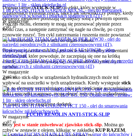
Drgania cierne (
STICK-SLIP
) to efekt, który występuje w
1 litr FUCHS TITAN GARDEN MIX SL - olej do mieszanek
urządzeniach hydraulicznych, takich jak siłowniki czy pompy, kiedy
paliwowych w kosach i pilarkach spalinowych (2T)
elementy metalowe poruszają się między sobą z pewnym oporem.
W magazynie
Podczas ruchu, elementy te mogą się przesuwać płynnie przez
97
zł
42
krótki czas, a następnie zatrzymać się nagle na chwilę, po czym
ponownie ruszyć. Ten cykl zatrzymania i ruszenia może powtarzać
się wielokrotnie, co prowadzi do drgań i hałasu.
Przyczyną zjawiska stick slip jest tarcie suche między elementami
metalowymi, które powoduje, że zaczepiają się one na krótką
1 litr FUCHS TITAN GARDEN SUPER 10W30 - olej do narzędzi
chwilę, a następnie odrywają się, co prowadzi do rytmicznych
ogrodniczych z silnikami czterosuwowymi (4T)
ruchów.
W magazynie
97
zł
Zjawisko stick-slip w urządzeniach hydraulicznych może też
47
wpływać na uszczelki w tych urządzeniach. Kiedy występuje
stick
slip
, to elementy uszczelniające, takie jak pierścienie uszczelniające,
tłoki i uszczelki wargowe, mogą ulegać zużyciu lub uszkodzeniu.
W naszej ofercie znajdziesz dodatek
1 litr FUCHS TITAN GARDEN HCT 150 - olej do smarowania
łańcuchów pił łańcuchowych
FUCHS RENOLIN ANTI-STICK-SLIP
W magazynie
97
zł
42
który
jest w stanie zniwelować zjawisko stick-slip
. Można go
nabyć w zestawie z olejem, klikając w zakładkę
KUP RAZEM
.
Produkt stosuje się jako dodatek w stężeniu 2%.