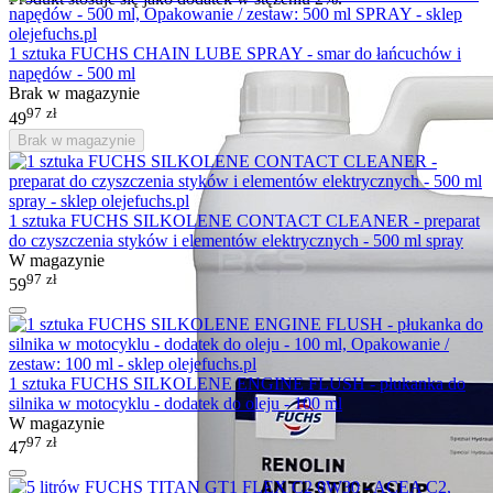
1 sztuka FUCHS CHAIN LUBE SPRAY - smar do łańcuchów i
napędów - 500 ml
Brak w magazynie
97
zł
49
Brak w magazynie
1 sztuka FUCHS SILKOLENE CONTACT CLEANER - preparat
do czyszczenia styków i elementów elektrycznych - 500 ml spray
W magazynie
97
zł
59
1 sztuka FUCHS SILKOLENE ENGINE FLUSH - płukanka do
silnika w motocyklu - dodatek do oleju - 100 ml
W magazynie
97
zł
47