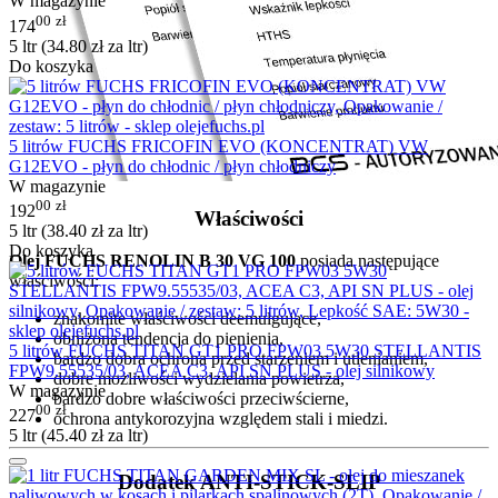
W magazynie
00
zł
174
5 ltr (
34.80
zł
za ltr)
Do koszyka
5 litrów FUCHS FRICOFIN EVO (KONCENTRAT) VW
G12EVO - płyn do chłodnic / płyn chłodniczy
W magazynie
00
zł
192
Właściwości
5 ltr (
38.40
zł
za ltr)
Do koszyka
Olej FUCHS RENOLIN B 30 VG 100
posiada następujące
właściwości:
znakomite właściwości deemulgujące,
obniżona tendencja do pienienia,
5 litrów FUCHS TITAN GT1 PRO FPW03 5W30 STELLANTIS
bardzo dobra ochrona przed starzeniem i utlenianiem,
FPW9.55535/03, ACEA C3, API SN PLUS - olej silnikowy
dobre możliwości wydzielania powietrza,
W magazynie
bardzo dobre właściwości przeciwścierne,
00
zł
227
ochrona antykorozyjna względem stali i miedzi.
5 ltr (
45.40
zł
za ltr)
Dodatek ANTI-STICK-SLIP