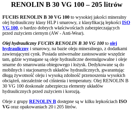
RENOLIN B 30 VG 100
– 205 litrów
FUCHS RENOLIN B 30 VG 100
to wysokiej jakości mineralny
olej hydrauliczny klasy HLP i smarowy, z klasyfikacją lepkości
ISO
VG 100
, o bardzo dobrych właściwościach zabezpieczających
przed zużyciem ciernym (AW - Anti-Wear).
Olej hydrauliczny FUCHS RENOLIN B 30 VG 100
to
olej
hydrauliczny
i smarowy, na bazie oleju mineralnego, z dodatkami
zawierającymi cynk. Posiada uniwersalne zastosowanie wszędzie
tam, gdzie wymagane są oleje hydrauliczne deemulgowalne i oleje
smarne do smarowania obiegowego i łożysk. Dedykowane są do
mobilnych i stacjonarnych układów hydraulicznych, gwarantując
długą żywotność oleju i wysoką zdolność przenoszenia wysokich
obciążeń, niezależnie od ciśnienia i temperatury. Olej RENOLIN B
30 VG 100 doskonale zabezpiecza elementy układów
hydraulicznych przed zużyciem i korozją.
Oleje z grupy
RENOLIN B
dostępne są w kilku lepkościach
ISO
VG
oraz opakowaniach 20 i 205 litrów.