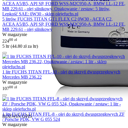
5 litrów FUCHS TITAN GT1 FLEX C2 0W30 - ACEA C2,
ACEA A5/B5, API SP, FORD WSS-M2C950-A, BMW LL-12 FE,
MB 229.61 - olej silnikowy
W magazynie
00
zł
224
5 ltr (
44.80
zł
za ltr)
1 litr FUCHS TITAN FFL-10 - olej do skrzyń dwusprzęgłowych
Mercedes MB 236.22
W magazynie
00
zł
107
1 litr FUCHS TITAN FFL-8 - olej do skrzyń dwusprzęgłowych ZF
ROZWIŃ OPIS
/ Porsche PDK, VW G 055 524
W magazynie