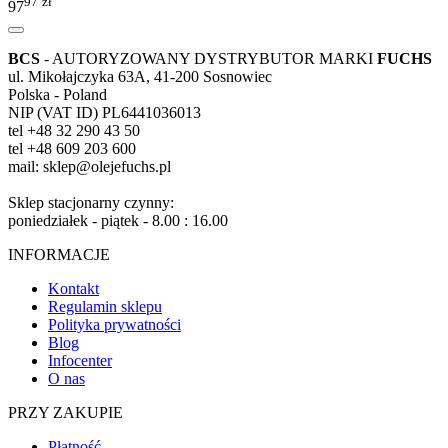
97
zł
97
BCS
- AUTORYZOWANY DYSTRYBUTOR MARKI
FUCHS
ul. Mikołajczyka 63A, 41-200 Sosnowiec
Polska - Poland
NIP (VAT ID) PL6441036013
tel +48 32 290 43 50
tel +48 609 203 600
mail: sklep@olejefuchs.pl
Sklep stacjonarny czynny:
poniedziałek - piątek - 8.00 : 16.00
INFORMACJE
Kontakt
Regulamin sklepu
Polityka prywatności
Blog
Infocenter
O nas
PRZY ZAKUPIE
Płatność