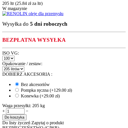
205 ltr (
25.84
zł
za ltr)
W magazynie
Wysyłka do
5 dni roboczych
BEZPŁATNA WYSYŁKA
ISO VG:
Opakowanie / zestaw:
DOBIERZ AKCESORIA
:
Bez akcesoriów
Pompka ręczna (+
129.00
zł
)
Konewka (+
29.00
zł
)
Waga przesyłki:
205 kg
+
−
Do koszyka
Do listy życzeń
Zapytaj o produkt
BEZPIECZEŃSTWO (GPSR)