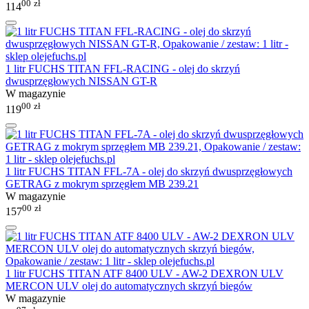
00
zł
114
1 litr FUCHS TITAN FFL-RACING - olej do skrzyń
dwusprzęgłowych NISSAN GT-R
W magazynie
00
zł
119
1 litr FUCHS TITAN FFL-7A - olej do skrzyń dwusprzęgłowych
GETRAG z mokrym sprzęgłem MB 239.21
W magazynie
00
zł
157
1 litr FUCHS TITAN ATF 8400 ULV - AW-2 DEXRON ULV
MERCON ULV olej do automatycznych skrzyń biegów
W magazynie