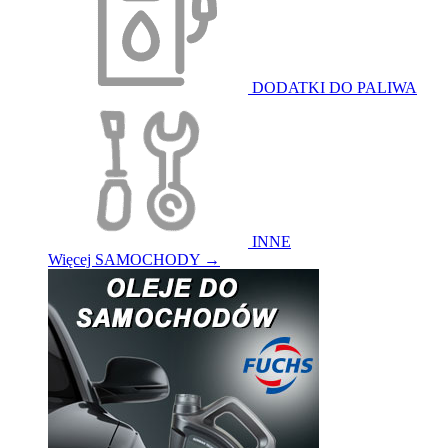
DODATKI DO PALIWA
INNE
Więcej SAMOCHODY
→