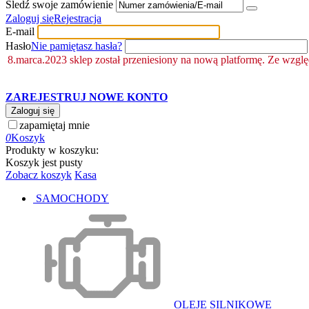
Śledź swoje zamówienie
Zaloguj się
Rejestracja
E-mail
Hasło
Nie pamiętasz hasła?
8.marca.2023 sklep został przeniesiony na nową platformę. Ze wzgl
ZAREJESTRUJ NOWE KONTO
Zaloguj się
zapamiętaj mnie
0
Koszyk
Produkty w koszyku:
Koszyk jest pusty
Zobacz koszyk
Kasa
SAMOCHODY
OLEJE SILNIKOWE