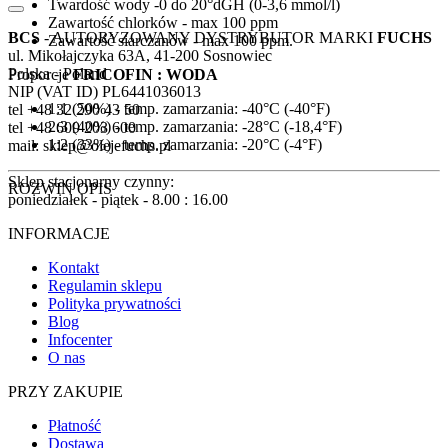
Twardość wody -0 do 20°dGH (0-3,6 mmol/l)
Zawartość chlorków - max 100 ppm
BCS
- AUTORYZOWANY DYSTRYBUTOR MARKI
FUCHS
Zawartość siarczanów - max 100 ppm.
ul. Mikołajczyka 63A, 41-200 Sosnowiec
Polska - Poland
Proporcje
FRICOFIN : WODA
NIP (VAT ID) PL6441036013
1:1 (50%) - temp. zamarzania: -40°C (-40°F)
tel +48 32 290 43 50
2:3 (40%) - temp. zamarzania: -28°C (-18,4°F)
tel +48 609 203 600
1:2 (33%) - temp. zamarzania: -20°C (-4°F)
mail: sklep@olejefuchs.pl
Sklep stacjonarny czynny:
ROZWIŃ OPIS
poniedziałek - piątek - 8.00 : 16.00
INFORMACJE
Kontakt
Regulamin sklepu
Polityka prywatności
Blog
Infocenter
O nas
PRZY ZAKUPIE
Płatność
Dostawa