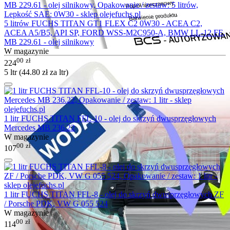
5 litrów FUCHS TITAN GT1 FLEX C2 0W30 - ACEA C2,
ACEA A5/B5, API SP, FORD WSS-M2C950-A, BMW LL-12 FE,
MB 229.61 - olej silnikowy
W magazynie
00
zł
224
5 ltr (
44.80
zł
za ltr)
1 litr FUCHS TITAN FFL-10 - olej do skrzyń dwusprzęgłowych
Mercedes MB 236.22
W magazynie
00
zł
107
1 litr FUCHS TITAN FFL-8 - olej do skrzyń dwusprzęgłowych ZF
/ Porsche PDK, VW G 055 524
W magazynie
00
zł
114