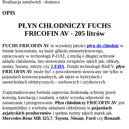
Realizacja zamówień - dostawa
OPIS
PŁYN CHŁODNICZY
FUCHS
FRICOFIN AV
- 205 litrów
FUCHS FRICOFIN AV
to wysokiej jakości
płyn do chłodnic
w
formie koncentratu, na bazie glikolu monoetylenowego,
opracowany w technologii P-OAT, z myślą o długiej ochronie
układu chłodzenia, bez stosowania związków takich jak: silikaty,
aminy, borany, nitryty czy
2-EHA
. Dzięki technologii BluEV,
płyn
FRICOFIN AV
może być z powodzeniem stosowany nie tylko w
pojazdach konwencjonalnych, ale także w hybrydach i
samochodach elektrycznych – osobowych i użytkowych.
Zoptymalizowana formuła zapewnia doskonałą ochronę przed
korozją, kawitacją i osadami, a także wysoką odporność na
zamarzanie i przegrzewanie.
Płyn chłodniczy FRICOFIN AV
jest
kompatybilny z wieloma układami chłodzenia w
pojazdach
azjatyckich producentów
i spełnia normy takich marek jak
Mercedes-Benz MB 325.7
,
Toyota
,
Nissan
,
Ford
czy
Renault
.