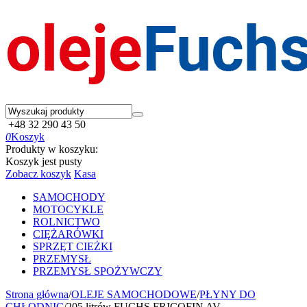
+48 32 290 43 50
0
Koszyk
Produkty w koszyku:
Koszyk jest pusty
Zobacz koszyk
Kasa
SAMOCHODY
MOTOCYKLE
ROLNICTWO
CIĘŻARÓWKI
SPRZĘT CIEŻKI
PRZEMYSŁ
PRZEMYSŁ SPOŻYWCZY
Strona główna
/
OLEJE SAMOCHODOWE
/
PŁYNY DO
CHŁODNIC
/
205 litrów FUCHS FRICOFIN AV