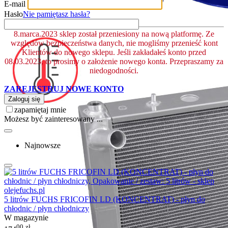
E-mail
Hasło
Nie pamiętasz hasła?
8.marca.2023 sklep został przeniesiony na nową platformę. Ze
względów bezpieczeństwa danych, nie mogliśmy przenieść kont
Klientów do nowego sklepu. Jeśli zakładałeś konto przed
08.03.2023, to prosimy o założenie nowego konta. Przepraszamy za
niedogodności.
ZAREJESTRUJ NOWE KONTO
Zaloguj się
zapamiętaj mnie
Możesz być zainteresowany ...
Najnowsze
5 litrów FUCHS FRICOFIN LD (KONCENTRAT) - płyn do
chłodnic / płyn chłodniczy
W magazynie
00
zł