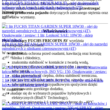
1 litr FUCHS TITAN GARDEN MIX SL - olej do mieszanek
temperaturę zamarzania. Dla zachowania pełnej skuteczności i
paliwowych w kosach i pilarkach spalinowych (2T)
ochrony układu chłodzenia, należy bezwzględnie
przestrzegać
W magazynie
zaleceń producenta pojazdu
dotyczących zalecanego stężenia oraz
97
zł
interwałów wymiany.
42
Właściwości
Płyn chłodzący FUCHS FRICOFIN AV
wyróżnia
1 litr FUCHS TITAN GARDEN SUPER 10W30 - olej do narzędzi
się następującymi cechami:
ogrodniczych z silnikami czterosuwowymi (4T)
W magazynie
doskonała ochrona przed osadami, kawitacją oraz korozją
97
zł
silnika i chłodnicy,
47
znakomita stabilność w kontakcie z twardą wodą,
bezpieczny dla uszczelnień, przewodów i tworzyw
sztucznych,
niska przewodność cieplna, dobra stabilność termiczna,
nie zawiera silikatów, amin, boranów, nitrytów ani 2-EHA,
1 litr FUCHS TITAN GARDEN HCT 150 - olej do smarowania
zabezpieczony przed przypadkowym spożyciem dzięki
łańcuchów pił łańcuchowych
zastosowaniu gorzkiego dodatku,
W magazynie
nadaje się do wybranych pojazdów hybrydowych i
97
zł
42
elektrycznych (BluEV Technology),
proporcja mieszania 1:1 zapewnia ochronę do –40°C.