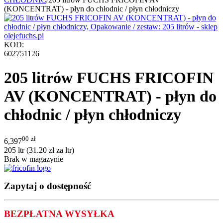
(KONCENTRAT) - płyn do chłodnic / płyn chłodniczy
KOD:
602751126
205 litrów FUCHS FRICOFIN
AV (KONCENTRAT) - płyn do
chłodnic / płyn chłodniczy
00
zł
6,397
205 ltr (
31.20
zł
za ltr)
Brak w magazynie
Zapytaj o dostępność
BEZPŁATNA WYSYŁKA