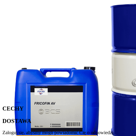
CECHY
DOSTAWA
Zaloguj się, abyśmy mogli powiadomić Cię o odpowiedzi