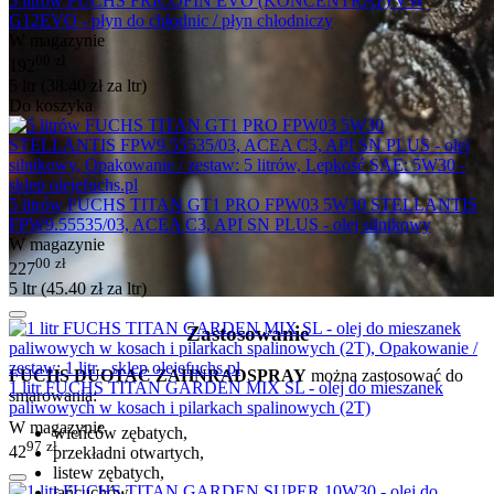
5 litrów FUCHS FRICOFIN EVO (KONCENTRAT) VW
G12EVO - płyn do chłodnic / płyn chłodniczy
W magazynie
00
zł
192
5 ltr (
38.40
zł
za ltr)
Do koszyka
5 litrów FUCHS TITAN GT1 PRO FPW03 5W30 STELLANTIS
FPW9.55535/03, ACEA C3, API SN PLUS - olej silnikowy
W magazynie
00
zł
227
5 ltr (
45.40
zł
za ltr)
Zastosowanie
FUCHS DUOTAC ZAHNRADSPRAY
można zastosować do
1 litr FUCHS TITAN GARDEN MIX SL - olej do mieszanek
smarowania:
paliwowych w kosach i pilarkach spalinowych (2T)
W magazynie
wieńców zębatych,
97
zł
42
przekładni otwartych,
listew zębatych,
łańcuchów,