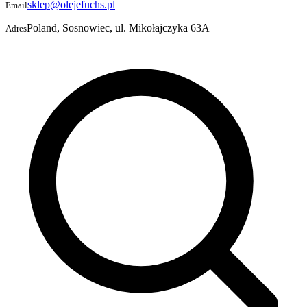
sklep@olejefuchs.pl
Email
Poland, Sosnowiec, ul. Mikołajczyka 63A
Adres