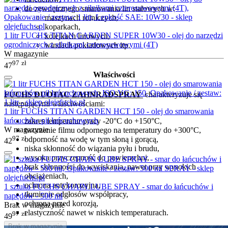
do zewnętrznego smarowania lin stalowych w:
maszynach rolniczych,
koparkach,
1 litr FUCHS TITAN GARDEN SUPER 10W30 - olej do narzędzi
kolejkach linowych,
ogrodniczych z silnikami czterosuwowymi (4T)
windach pokładowych itp.
W magazynie
97
zł
47
Właściwości
FUCHS
DUOTAC ZAHNRADSPRAY
charakteryzuje się
następującymi właściwościami:
1 litr FUCHS TITAN GARDEN HCT 150 - olej do smarowania
łańcuchów pił łańcuchowych
zakres temperatur pracy -20°C do +150°C,
W magazynie
tworzenie filmu odpornego na temperatury do +300°C,
97
zł
odporność na wodę w tym słoną i gorącą,
42
niska skłonność do wiązania pyłu i brudu,
wysoka przyczepność do powierzchni,
brak skłonności do wyciskania, nawet przy wysokich
obciążeniach,
ochrona antykorozyjna,
1 sztuka FUCHS CHAIN LUBE SPRAY - smar do łańcuchów i
tłumienie odgłosów współpracy,
napędów - 500 ml
ochrona przed korozją,
Brak w magazynie
elastyczność nawet w niskich temperaturach.
97
zł
49
Brak w magazynie