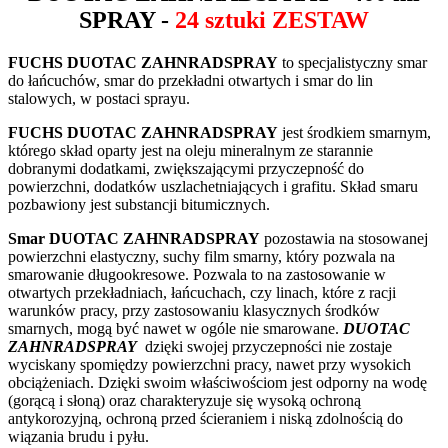
SPRAY -
24 sztuki ZESTAW
FUCHS DUOTAC ZAHNRADSPRAY
to specjalistyczny smar
do łańcuchów, smar do przekładni otwartych i smar do lin
stalowych, w postaci sprayu.
FUCHS DUOTAC ZAHNRADSPRAY
jest środkiem smarnym,
którego skład oparty jest na oleju mineralnym ze starannie
dobranymi dodatkami, zwiększającymi przyczepność do
powierzchni, dodatków uszlachetniających i grafitu. Skład smaru
pozbawiony jest substancji bitumicznych.
Smar DUOTAC ZAHNRADSPRAY
pozostawia na stosowanej
powierzchni elastyczny, suchy film smarny, który pozwala na
smarowanie długookresowe. Pozwala to na zastosowanie w
otwartych przekładniach, łańcuchach, czy linach, które z racji
warunków pracy, przy zastosowaniu klasycznych środków
smarnych, mogą być nawet w ogóle nie smarowane.
DUOTAC
ZAHNRADSPRAY
dzięki swojej przyczepności nie zostaje
wyciskany spomiędzy powierzchni pracy, nawet przy wysokich
obciążeniach. Dzięki swoim właściwościom jest odporny na wodę
(gorącą i słoną) oraz charakteryzuje się wysoką ochroną
antykorozyjną, ochroną przed ścieraniem i niską zdolnością do
wiązania brudu i pyłu.