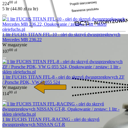
00
zł
224
5 ltr (
44.80
zł
za ltr)
1 litr FUCHS TITAN FFL-10 - olej do skrzyń dwusprzęgłowych
Mercedes MB 236.22
W magazynie
00
zł
107
1 litr FUCHS TITAN FFL-8 - olej do skrzyń dwusprzęgłowych ZF
/ Porsche PDK, VW G 055 524
W magazynie
00
zł
114
1 litr FUCHS TITAN FFL-RACING - olej do skrzyń
dwusprzęgłowych NISSAN GT-R