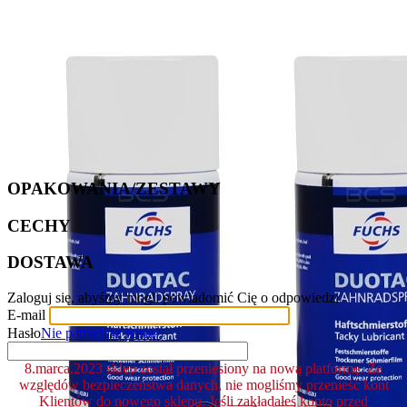
OPAKOWANIA/ZESTAWY
CECHY
DOSTAWA
Zaloguj się, abyśmy mogli powiadomić Cię o odpowiedzi
E-mail
Hasło
Nie pamiętasz hasła?
8.marca.2023 sklep został przeniesiony na nową platformę. Ze
względów bezpieczeństwa danych, nie mogliśmy przenieść kont
Klientów do nowego sklepu. Jeśli zakładałeś konto przed