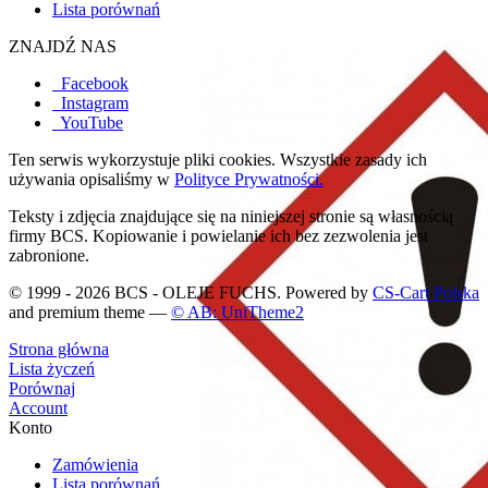
Lista porównań
ZNAJDŹ NAS
Facebook
Instagram
YouTube
Ten serwis wykorzystuje pliki cookies. Wszystkie zasady ich
używania opisaliśmy w
Polityce Prywatności.
Teksty i zdjęcia znajdujące się na niniejszej stronie są własnością
firmy BCS. Kopiowanie i powielanie ich bez zezwolenia jest
zabronione.
© 1999 - 2026 BCS - OLEJE FUCHS. Powered by
CS-Cart Polska
and premium theme —
© AB: UniTheme2
Strona główna
Lista życzeń
Porównaj
Account
Konto
Zamówienia
Lista porównań