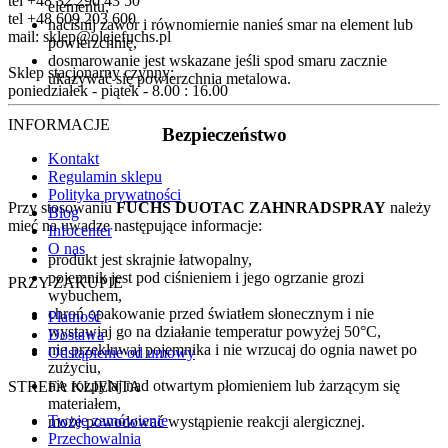
tel +48 32 290 43 50
elementu,
tel +48 609 203 600
naciśnij zawór i równomiernie nanieś smar na element lub
mail: sklep@olejefuchs.pl
powierzchnię,
dosmarowanie jest wskazane jeśli spod smaru zacznie
Sklep stacjonarny czynny:
ukazywać się powierzchnia metalowa.
poniedziałek - piątek - 8.00 : 16.00
INFORMACJE
Bezpieczeństwo
Kontakt
Regulamin sklepu
Polityka prywatności
Przy stosowaniu
FUCHS DUOTAC ZAHNRADSPRAY
należy
Blog
mieć na uwadze następujące informacje:
Infocenter
O nas
produkt jest skrajnie łatwopalny,
pojemnik jest pod ciśnieniem i jego ogrzanie grozi
PRZY ZAKUPIE
wybuchem,
chroń opakowanie przed światłem słonecznym i nie
Płatność
wystawiaj go na działanie temperatur powyżej 50°C,
Dostawa
nie przekłuwaj pojemnika i nie wrzucaj do ognia nawet po
Odstąpienie od umowy
zużyciu,
nie rozpylaj nad otwartym płomieniem lub żarzącym się
STREFA KLIENTA
materiałem,
Twoje zamówienie
może powodować wystąpienie reakcji alergicznej.
Przechowalnia