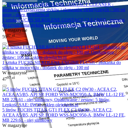
1 sztuka FUCHS SILKOLENE CONTACT CLEANER - preparat
do czyszczenia styków i elementów elektrycznych - 500 ml spray
W magazynie
97
zł
59
1 sztuka FUCHS SILKOLENE ENGINE FLUSH - płukanka do
silnika w motocyklu - dodatek do oleju - 100 ml
W magazynie
97
zł
47
5 litrów FUCHS TITAN GT1 FLEX C2 0W30 - ACEA C2,
ACEA A5/B5, API SP, FORD WSS-M2C950-A, BMW LL-12 FE,
MB 229.61 - olej silnikowy
W magazynie