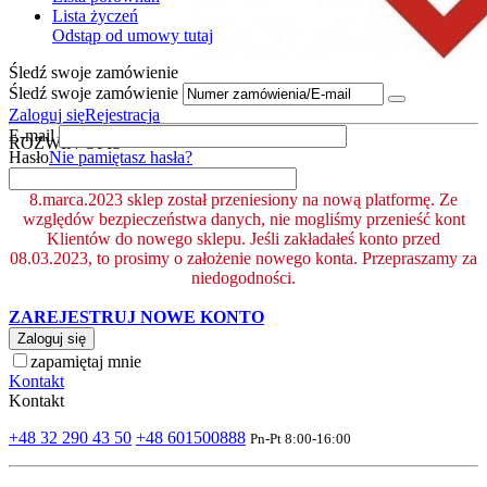
Lista życzeń
Odstąp od umowy tutaj
Śledź swoje zamówienie
Śledź swoje zamówienie
Zaloguj się
Rejestracja
E-mail
ROZWIŃ OPIS
Hasło
Nie pamiętasz hasła?
8.marca.2023 sklep został przeniesiony na nową platformę. Ze
względów bezpieczeństwa danych, nie mogliśmy przenieść kont
Klientów do nowego sklepu. Jeśli zakładałeś konto przed
08.03.2023, to prosimy o założenie nowego konta. Przepraszamy za
niedogodności.
ZAREJESTRUJ NOWE KONTO
Zaloguj się
zapamiętaj mnie
Kontakt
Kontakt
+48 32 290 43 50
+48 601500888
Pn-Pt 8:00-16:00