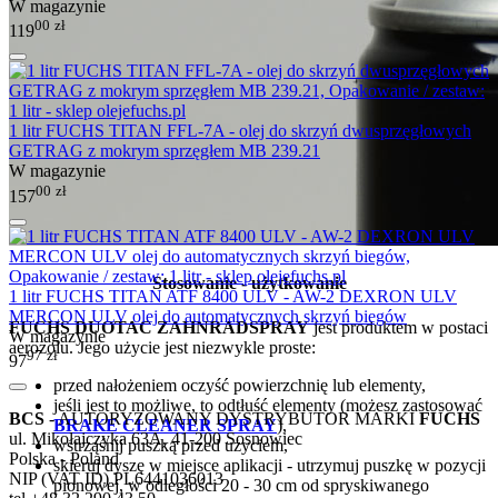
W magazynie
00
zł
119
1 litr FUCHS TITAN FFL-7A - olej do skrzyń dwusprzęgłowych
GETRAG z mokrym sprzęgłem MB 239.21
W magazynie
00
zł
157
Stosowanie - użytkowanie
1 litr FUCHS TITAN ATF 8400 ULV - AW-2 DEXRON ULV
MERCON ULV olej do automatycznych skrzyń biegów
FUCHS DUOTAC ZAHNRADSPRAY
jest produktem w postaci
W magazynie
aerozolu. Jego użycie jest niezwykle proste:
97
zł
97
przed nałożeniem oczyść powierzchnię lub elementy,
jeśli jest to możliwe, to odtłuść elementy (możesz zastosować
BCS
- AUTORYZOWANY DYSTRYBUTOR MARKI
FUCHS
BRAKE CLEANER SPRAY
),
ul. Mikołajczyka 63A, 41-200 Sosnowiec
wstrząśnij puszką przed użyciem,
Polska - Poland
skieruj dyszę w miejsce aplikacji - utrzymuj puszkę w pozycji
NIP (VAT ID) PL6441036013
pionowej, w odległości 20 - 30 cm od spryskiwanego