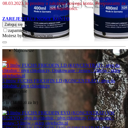
08.03.2023, to prosimy o założenie nowego konta. Przepraszamy za
niedogodności.
ZAREJESTRUJ NOWE KONTO
Zaloguj się
zapamiętaj mnie
Możesz być zainteresowany ...
Najnowsze
5 litrów FUCHS FRICOFIN LD (KONCENTRAT) - płyn do
chłodnic / płyn chłodniczy
W magazynie
00
zł
174
5 ltr (
34.80
zł
za ltr)
Do koszyka