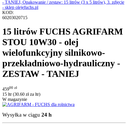
KOD:
60203020715
15 litrów FUCHS AGRIFARM
STOU 10W30 - olej
wielofunkcyjny silnikowo-
przekładniowo-hydrauliczny -
ZESTAW - TANIEJ
00
zł
459
15 ltr (
30.60
zł
za ltr)
W magazynie
Wysyłka w ciągu
24 h