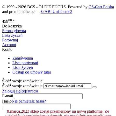
© 1999 - 2026 BCS - OLEJE FUCHS. Powered by
CS-Cart Polska
and premium theme —
© AB: UniTheme2
00
zł
459
Do koszyka
Strona główna
Lista życzeń
Porównaj
Account
Konto
Zamówienia
Lista porównań
Lista życzeń
Odstąp od umowy tutaj
Śledź swoje zamówienie
Śledź swoje zamówienie
Zaloguj się
Rejestracja
E-mail
Hasło
Nie pamiętasz hasła?
8.marca.2023 sklep został przeniesiony na nową platformę. Ze
względów bezpieczeństwa danych, nie mogliśmy przenieść kont