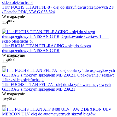
1 litr FUCHS TITAN FFL-8 - olej do skrzyń dwusprzęgłowych ZF
/ Porsche PDK, VW G 055 524
W magazynie
00
zł
114
1 litr FUCHS TITAN FFL-RACING - olej do skrzyń
dwusprzęgłowych NISSAN GT-R
W magazynie
00
zł
119
1 litr FUCHS TITAN FFL-7A - olej do skrzyń dwusprzęgłowych
GETRAG z mokrym sprzęgłem MB 239.21
W magazynie
00
zł
157