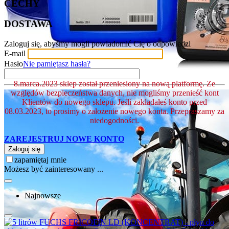
CECHY
DOSTAWA
Zaloguj się, abyśmy mogli powiadomić Cię o odpowiedzi
E-mail
Hasło
Nie pamiętasz hasła?
8.marca.2023 sklep został przeniesiony na nową platformę. Ze
względów bezpieczeństwa danych, nie mogliśmy przenieść kont
Klientów do nowego sklepu. Jeśli zakładałeś konto przed
08.03.2023, to prosimy o założenie nowego konta. Przepraszamy za
niedogodności.
ZAREJESTRUJ NOWE KONTO
Zaloguj się
zapamiętaj mnie
Możesz być zainteresowany ...
Najnowsze