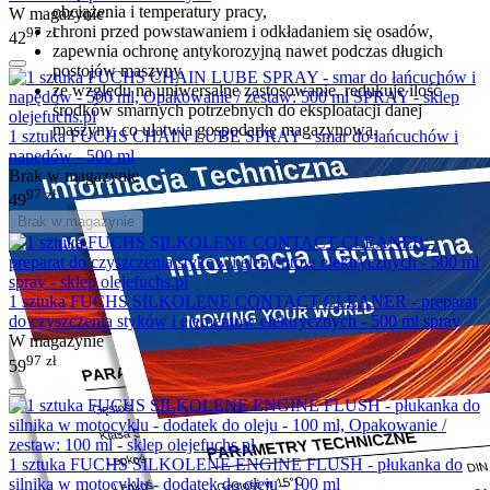
obciążenia i temperatury pracy,
W magazynie
chroni przed powstawaniem i odkładaniem się osadów,
97
zł
42
zapewnia ochronę antykorozyjną nawet podczas długich
postojów maszyny,
ze względu na uniwersalne zastosowanie, redukuje ilość
środków smarnych potrzebnych do eksploatacji danej
maszyny, co ułatwia gospodarkę magazynową.
1 sztuka FUCHS CHAIN LUBE SPRAY - smar do łańcuchów i
napędów - 500 ml
Brak w magazynie
97
zł
49
Brak w magazynie
1 sztuka FUCHS SILKOLENE CONTACT CLEANER - preparat
do czyszczenia styków i elementów elektrycznych - 500 ml spray
W magazynie
97
zł
59
1 sztuka FUCHS SILKOLENE ENGINE FLUSH - płukanka do
silnika w motocyklu - dodatek do oleju - 100 ml