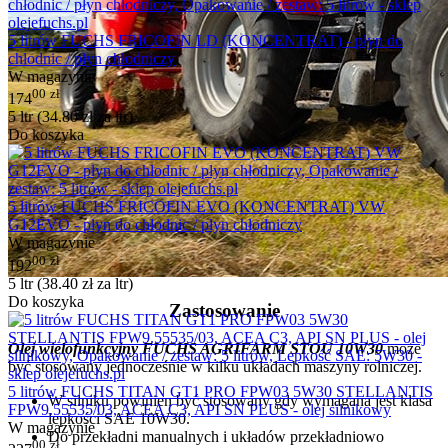
5 litrów FUCHS FRICOFIN LD (KONCENTRAT) - płyn do
chłodnic / płyn chłodniczy
W magazynie
00
zł
174
5 ltr (
34.80
zł
za ltr)
Do koszyka
5 litrów FUCHS FRICOFIN EVO (KONCENTRAT) VW
G12EVO - płyn do chłodnic / płyn chłodniczy
W magazynie
00
zł
192
5 ltr (
38.40
zł
za ltr)
Do koszyka
Zastosowanie
Olej wielofunkcyjny FUCHS AGRIFARM STOU 10W30
może
być stosowany jednocześnie w kilku układach maszyny rolniczej.
5 litrów FUCHS TITAN GT1 PRO FPW03 5W30 STELLANTIS
W silniku powinien być stosowany gdy wymagana jest klasa
FPW9.55535/03, ACEA C3, API SN PLUS - olej silnikowy
lepkości SAE 10W30.
W magazynie
Do przekładni manualnych i układów przekładniowo
00
zł