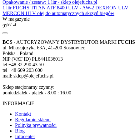
1 litr FUCHS TITAN ATF 8400 ULV - AW-2 DEXRON ULV
MERCON ULV olej do automatycznych skrzyń biegów
W magazynie
97
zł
97
BCS
- AUTORYZOWANY DYSTRYBUTOR MARKI
FUCHS
ul. Mikołajczyka 63A, 41-200 Sosnowiec
Polska - Poland
NIP (VAT ID) PL6441036013
tel +48 32 290 43 50
tel +48 609 203 600
mail: sklep@olejefuchs.pl
Sklep stacjonarny czynny:
poniedziałek - piątek - 8.00 : 16.00
INFORMACJE
Kontakt
Regulamin sklepu
Polityka prywatności
Blog
Infocenter