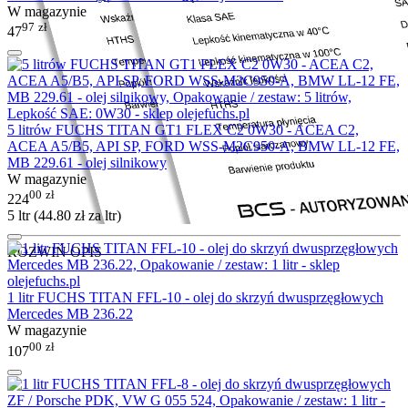
W magazynie
97
zł
47
5 litrów FUCHS TITAN GT1 FLEX C2 0W30 - ACEA C2,
ACEA A5/B5, API SP, FORD WSS-M2C950-A, BMW LL-12 FE,
MB 229.61 - olej silnikowy
W magazynie
00
zł
224
5 ltr (
44.80
zł
za ltr)
ROZWIŃ OPIS
1 litr FUCHS TITAN FFL-10 - olej do skrzyń dwusprzęgłowych
Mercedes MB 236.22
W magazynie
00
zł
107