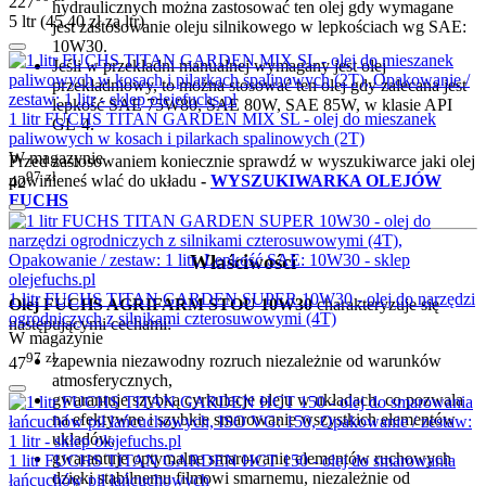
227
hydraulicznych można zastosować ten olej gdy wymagane
5 ltr (
45.40
zł
za ltr)
jest zastosowanie oleju silnikowego w lepkościach wg SAE:
10W30.
Jeśli w przekładni manualnej wymagany jest olej
przekładniowy, to można stosować ten olej gdy zalecana jest
lepkość SAE 75W80, SAE 80W, SAE 85W, w klasie API
1 litr FUCHS TITAN GARDEN MIX SL - olej do mieszanek
GL-4.
paliwowych w kosach i pilarkach spalinowych (2T)
W magazynie
Przed zastosowaniem koniecznie sprawdź w wyszukiwarce jaki olej
97
zł
powinieneś wlać do układu
-
WYSZUKIWARKA OLEJÓW
42
FUCHS
Właściwości
1 litr FUCHS TITAN GARDEN SUPER 10W30 - olej do narzędzi
Olej FUCHS AGRIFARM STOU 10W30
charakteryzuje się
ogrodniczych z silnikami czterosuwowymi (4T)
następującymi cechami:
W magazynie
97
zł
zapewnia niezawodny rozruch niezależnie od warunków
47
atmosferycznych,
gwarantuje szybką cyrkulacje oleju w układach, co pozwala
na efektywne i szybkie smarowanie wszystkich elementów
układów,
gwarantuje optymalne smarowanie elementów ruchowych
1 litr FUCHS TITAN GARDEN HCT 150 - olej do smarowania
dzięki stabilnemu filmowi smarnemu, niezależnie od
łańcuchów pił łańcuchowych