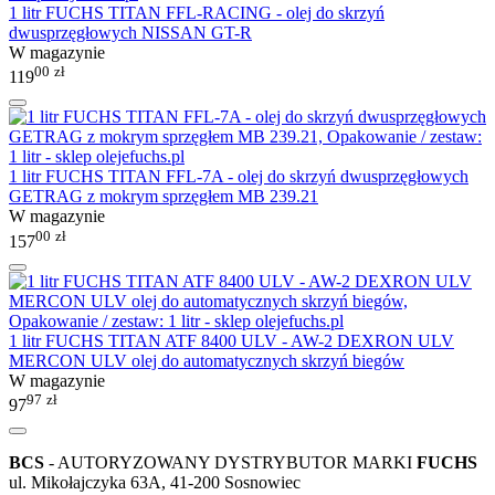
1 litr FUCHS TITAN FFL-RACING - olej do skrzyń
dwusprzęgłowych NISSAN GT-R
W magazynie
00
zł
119
1 litr FUCHS TITAN FFL-7A - olej do skrzyń dwusprzęgłowych
GETRAG z mokrym sprzęgłem MB 239.21
W magazynie
00
zł
157
1 litr FUCHS TITAN ATF 8400 ULV - AW-2 DEXRON ULV
MERCON ULV olej do automatycznych skrzyń biegów
W magazynie
97
zł
97
BCS
- AUTORYZOWANY DYSTRYBUTOR MARKI
FUCHS
ul. Mikołajczyka 63A, 41-200 Sosnowiec