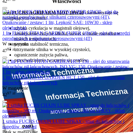
Właściwości
42
Olej FUCHS AGRIFARM MOT 10W40
charakteryzuje się
następującymi cechami:
szybka cyrkulacja w magistrali olejowej,
1 litr FUCHS TITAN GARDEN SUPER 10W30 - olej do narzędzi
zmniejszenie zużycie silnika, nawet w czasie rozruchu w
ogrodniczych z silnikami czterosuwowymi (4T)
niskich temperaturach,
W magazynie
wysoka stabilność termiczna,
97
zł
utrzymanie silnika w wysokiej czystości,
47
ograniczenie zużycia paliwa,
przeciwdziałanie tworzeniu się osadów.
1 litr FUCHS TITAN GARDEN HCT 150 - olej do smarowania
łańcuchów pił łańcuchowych
W magazynie
97
zł
42
1 sztuka FUCHS CHAIN LUBE SPRAY - smar do łańcuchów i
napędów - 500 ml
Brak w magazynie