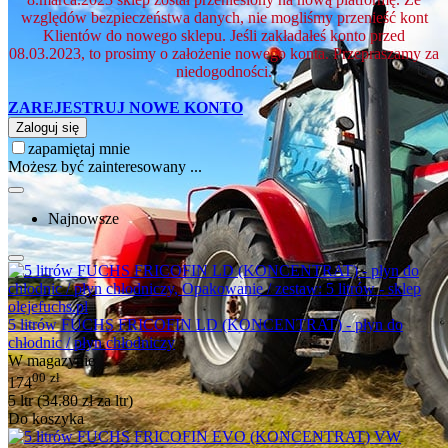
względów bezpieczeństwa danych, nie mogliśmy przenieść kont
Klientów do nowego sklepu. Jeśli zakładałeś konto przed
08.03.2023, to prosimy o założenie nowego konta. Przepraszamy za
niedogodności.
ZAREJESTRUJ NOWE KONTO
Zaloguj się
zapamiętaj mnie
Możesz być zainteresowany ...
Najnowsze
5 litrów FUCHS FRICOFIN LD (KONCENTRAT) - płyn do
chłodnic / płyn chłodniczy
W magazynie
00
zł
174
5 ltr (
34.80
zł
za ltr)
Do koszyka