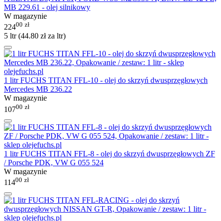
MB 229.61 - olej silnikowy
W magazynie
00
zł
224
5 ltr (
44.80
zł
za ltr)
1 litr FUCHS TITAN FFL-10 - olej do skrzyń dwusprzęgłowych
Mercedes MB 236.22
W magazynie
00
zł
107
1 litr FUCHS TITAN FFL-8 - olej do skrzyń dwusprzęgłowych ZF
/ Porsche PDK, VW G 055 524
W magazynie
00
zł
114