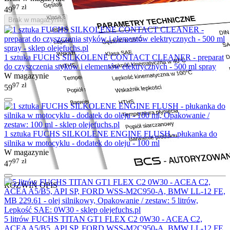
97
zł
49
Brak w magazynie
1 sztuka FUCHS SILKOLENE CONTACT CLEANER - preparat
do czyszczenia styków i elementów elektrycznych - 500 ml spray
W magazynie
97
zł
59
1 sztuka FUCHS SILKOLENE ENGINE FLUSH - płukanka do
silnika w motocyklu - dodatek do oleju - 100 ml
W magazynie
97
zł
47
ROZWIŃ OPIS
5 litrów FUCHS TITAN GT1 FLEX C2 0W30 - ACEA C2,
ACEA A5/B5, API SP, FORD WSS-M2C950-A, BMW LL-12 FE,