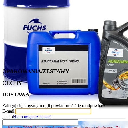
OPAKOWANIA/ZESTAWY
CECHY
DOSTAWA
Zaloguj się, abyśmy mogli powiadomić Cię o odpowiedzi
E-mail
Hasło
Nie pamiętasz hasła?
8.marca.2023 sklep został przeniesiony na nową platformę. Ze