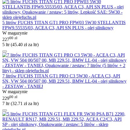
5 litrów FUCHS TITAN GT1 PRO FPW03 5W30 STELLANTIS
FPW9.55535/03, ACEA C3, API SN PLUS - olej silnikowy
W magazynie
00
zł
227
5 ltr (
45.40
zł
za ltr)
7 litrów FUCHS TITAN GT1 PRO C3 5W30 - ACEA C3, API
SN, VW 504 00/507 00, MB 229.51, BMW LL-04 - olej silnikowy
- ZESTAW - TANIEJ
W magazynie
00
zł
229
7 ltr (
32.71
zł
za ltr)