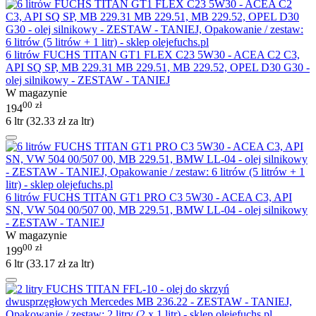
6 litrów FUCHS TITAN GT1 FLEX C23 5W30 - ACEA C2 C3,
API SQ SP, MB 229.31 MB 229.51, MB 229.52, OPEL D30 G30 -
olej silnikowy - ZESTAW - TANIEJ
W magazynie
00
zł
194
6 ltr (
32.33
zł
za ltr)
6 litrów FUCHS TITAN GT1 PRO C3 5W30 - ACEA C3, API
SN, VW 504 00/507 00, MB 229.51, BMW LL-04 - olej silnikowy
- ZESTAW - TANIEJ
W magazynie
00
zł
199
6 ltr (
33.17
zł
za ltr)