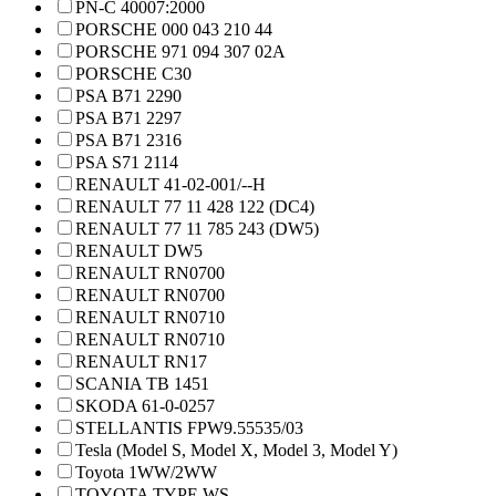
PN-C 40007:2000
PORSCHE 000 043 210 44
PORSCHE 971 094 307 02A
PORSCHE C30
PSA B71 2290
PSA B71 2297
PSA B71 2316
PSA S71 2114
RENAULT 41-02-001/--H
RENAULT 77 11 428 122 (DC4)
RENAULT 77 11 785 243 (DW5)
RENAULT DW5
RENAULT RN0700
RENAULT RN0700
RENAULT RN0710
RENAULT RN0710
RENAULT RN17
SCANIA TB 1451
SKODA 61-0-0257
STELLANTIS FPW9.55535/03
Tesla (Model S, Model X, Model 3, Model Y)
Toyota 1WW/2WW
TOYOTA TYPE WS