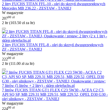
2 litry FUCHS TITAN FFL-10 - olej do skrzyń dwusprzęgłowych
Mercedes MB 236.22 - ZESTAW - TANIEJ
W magazynie
00
zł
207
2 ltr (
103.50
zł
za ltr)
2 litry FUCHS TITAN FFL-8 - olej do skrzyń dwusprzęgłowych
ZF - ZESTAW - TANIEJ
W magazynie
00
zł
222
2 ltr (
111.00
zł
za ltr)
7 litrów FUCHS TITAN GT1 FLEX C23 5W30 - ACEA C2 C3,
API SQ SP, MB 229.31 MB 229.51, MB 229.52, OPEL D30 G30 -
olej silnikowy - ZESTAW - TANIEJ
W magazynie
00
zł
224