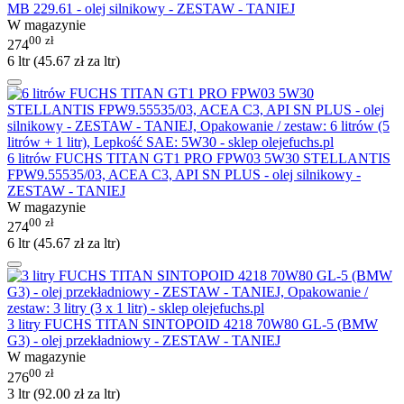
MB 229.61 - olej silnikowy - ZESTAW - TANIEJ
W magazynie
00
zł
274
6 ltr (
45.67
zł
za ltr)
6 litrów FUCHS TITAN GT1 PRO FPW03 5W30 STELLANTIS
FPW9.55535/03, ACEA C3, API SN PLUS - olej silnikowy -
ZESTAW - TANIEJ
W magazynie
00
zł
274
6 ltr (
45.67
zł
za ltr)
3 litry FUCHS TITAN SINTOPOID 4218 70W80 GL-5 (BMW
G3) - olej przekładniowy - ZESTAW - TANIEJ
W magazynie
00
zł
276
3 ltr (
92.00
zł
za ltr)