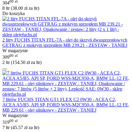
00
zł
304
8 ltr (
38.00
zł
za ltr)
Do koszyka
2 litry FUCHS TITAN FFL-7A - olej do skrzyń dwusprzęgłowych
GETRAG z mokrym sprzęgłem MB 239.21 - ZESTAW - TANIEJ
W magazynie
00
zł
309
2 ltr (
154.50
zł
za ltr)
7 litrów FUCHS TITAN GT1 FLEX C2 0W30 - ACEA C2,
ACEA A5/B5, API SP, FORD WSS-M2C950-A, BMW LL-12 FE,
MB 229.61 - olej silnikowy - ZESTAW - TANIEJ
W magazynie
00
zł
319
7 ltr (
45.57
zł
za ltr)