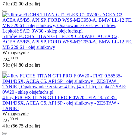
7 ltr (
32.00
zł
za ltr)
5 litrów FUCHS TITAN GT1 FLEX C2 0W30 - ACEA C2,
ACEA A5/B5, API SP, FORD WSS-M2C950-A, BMW LL-12 FE,
MB 229.61 - olej silnikowy
W magazynie
00
zł
224
5 ltr (
44.80
zł
za ltr)
4 litry FUCHS TITAN GT1 PRO F 0W20 - FIAT 9.55535-
DM1/DSX, ACEA C5, API SP - olej silnikowy - ZESTAW -
TANIEJ
W magazynie
00
zł
227
4 ltr (
56.75
zł
za ltr)