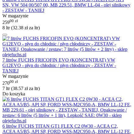
SN, VW 504 00/507 00, MB 229.51, BMW LL-04 - olej silnikowy
- ZESTAW - TANIEJ
W magazynie
00
zł
259
8 ltr (
32.38
zł
za ltr)
7 litrów FUCHS FRICOFIN EVO (KONCENTRAT) VW
G12EVO - płyn do chłodnic / płyn chłodniczy - ZESTAW -
TANIEJ
W magazynie
00
zł
270
7 ltr (
38.57
zł
za ltr)
Do koszyka
6 litrów FUCHS TITAN GT1 FLEX C2 0W30 - ACEA C2,
ACEA A5/B5, API SP, FORD WSS-M2C950-A, BMW LL-12 FE,