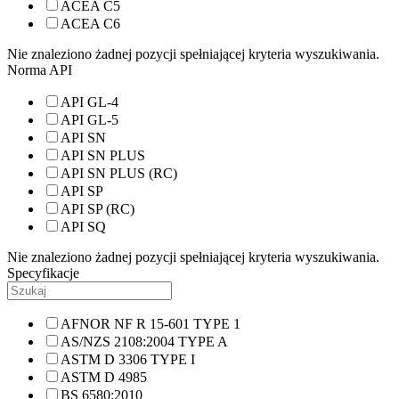
ACEA C5
ACEA C6
Nie znaleziono żadnej pozycji spełniającej kryteria wyszukiwania.
Norma API
API GL-4
API GL-5
API SN
API SN PLUS
API SN PLUS (RC)
API SP
API SP (RC)
API SQ
Nie znaleziono żadnej pozycji spełniającej kryteria wyszukiwania.
Specyfikacje
AFNOR NF R 15-601 TYPE 1
AS/NZS 2108:2004 TYPE A
ASTM D 3306 TYPE I
ASTM D 4985
BS 6580:2010