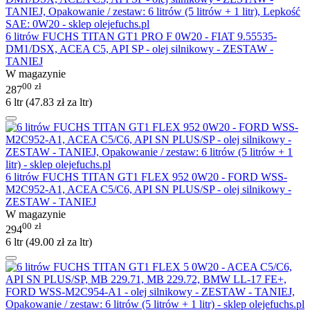
6 litrów FUCHS TITAN GT1 PRO F 0W20 - FIAT 9.55535-
DM1/DSX, ACEA C5, API SP - olej silnikowy - ZESTAW -
TANIEJ
W magazynie
00
zł
287
6 ltr (
47.83
zł
za ltr)
6 litrów FUCHS TITAN GT1 FLEX 952 0W20 - FORD WSS-
M2C952-A1, ACEA C5/C6, API SN PLUS/SP - olej silnikowy -
ZESTAW - TANIEJ
W magazynie
00
zł
294
6 ltr (
49.00
zł
za ltr)