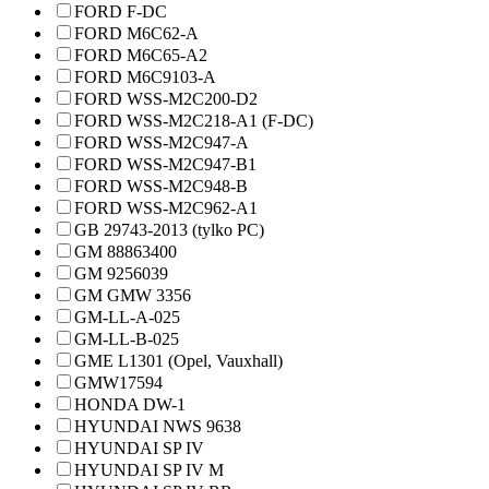
FORD F-DC
FORD M6C62-A
FORD M6C65-A2
FORD M6C9103-A
FORD WSS-M2C200-D2
FORD WSS-M2C218-A1 (F-DC)
FORD WSS-M2C947-A
FORD WSS-M2C947-B1
FORD WSS-M2C948-B
FORD WSS-M2C962-A1
GB 29743-2013 (tylko PC)
GM 88863400
GM 9256039
GM GMW 3356
GM-LL-A-025
GM-LL-B-025
GME L1301 (Opel, Vauxhall)
GMW17594
HONDA DW-1
HYUNDAI NWS 9638
HYUNDAI SP IV
HYUNDAI SP IV M