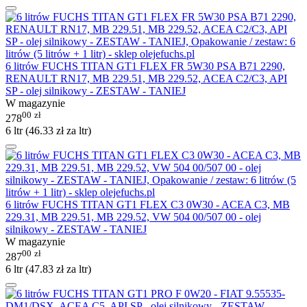
6 litrów FUCHS TITAN GT1 FLEX FR 5W30 PSA B71 2290,
RENAULT RN17, MB 229.51, MB 229.52, ACEA C2/C3, API
SP - olej silnikowy - ZESTAW - TANIEJ
W magazynie
00
zł
278
6 ltr (
46.33
zł
za ltr)
6 litrów FUCHS TITAN GT1 FLEX C3 0W30 - ACEA C3, MB
229.31, MB 229.51, MB 229.52, VW 504 00/507 00 - olej
silnikowy - ZESTAW - TANIEJ
W magazynie
00
zł
287
6 ltr (
47.83
zł
za ltr)