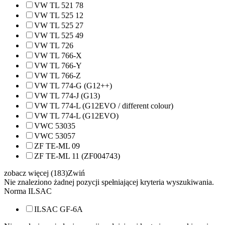
VW TL 521 78
VW TL 525 12
VW TL 525 27
VW TL 525 49
VW TL 726
VW TL 766-X
VW TL 766-Y
VW TL 766-Z
VW TL 774-G (G12++)
VW TL 774-J (G13)
VW TL 774-L (G12EVO / different colour)
VW TL 774-L (G12EVO)
VWC 53035
VWC 53057
ZF TE-ML 09
ZF TE-ML 11 (ZF004743)
zobacz więcej (183)
Zwiń
Nie znaleziono żadnej pozycji spełniającej kryteria wyszukiwania.
Norma ILSAC
ILSAC GF-6A