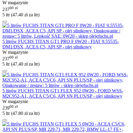
W magazynie
00
zł
237
5 ltr (
47.40
zł
za ltr)
5 litrów FUCHS TITAN GT1 PRO F 0W20 - FIAT 9.55535-
DM1/DSX, ACEA C5, API SP - olej silnikowy
W magazynie
00
zł
237
5 ltr (
47.40
zł
za ltr)
5 litrów FUCHS TITAN GT1 FLEX 952 0W20 - FORD WSS-
M2C952-A1, ACEA C5/C6, API SN PLUS/SP - olej silnikowy
W magazynie
00
zł
239
5 ltr (
47.80
zł
za ltr)