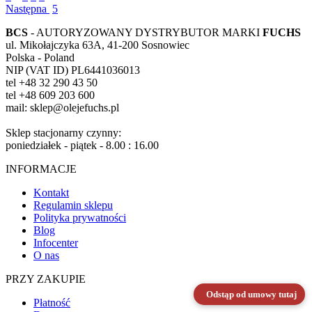
Następna
5
BCS
- AUTORYZOWANY DYSTRYBUTOR MARKI
FUCHS
ul. Mikołajczyka 63A, 41-200 Sosnowiec
Polska - Poland
NIP (VAT ID) PL6441036013
tel +48 32 290 43 50
tel +48 609 203 600
mail: sklep@olejefuchs.pl
Sklep stacjonarny czynny:
poniedziałek - piątek - 8.00 : 16.00
INFORMACJE
Kontakt
Regulamin sklepu
Polityka prywatności
Blog
Infocenter
O nas
PRZY ZAKUPIE
Odstąp od umowy tutaj
Płatność