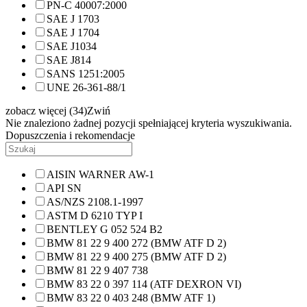
PN-C 40007:2000
SAE J 1703
SAE J 1704
SAE J1034
SAE J814
SANS 1251:2005
UNE 26-361-88/1
zobacz więcej (34)
Zwiń
Nie znaleziono żadnej pozycji spełniającej kryteria wyszukiwania.
Dopuszczenia i rekomendacje
AISIN WARNER AW-1
API SN
AS/NZS 2108.1-1997
ASTM D 6210 TYP I
BENTLEY G 052 524 B2
BMW 81 22 9 400 272 (BMW ATF D 2)
BMW 81 22 9 400 275 (BMW ATF D 2)
BMW 81 22 9 407 738
BMW 83 22 0 397 114 (ATF DEXRON VI)
BMW 83 22 0 403 248 (BMW ATF 1)