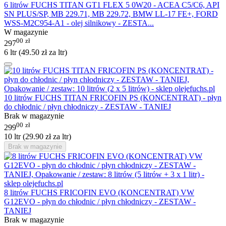
6 litrów FUCHS TITAN GT1 FLEX 5 0W20 - ACEA C5/C6, API
SN PLUS/SP, MB 229.71, MB 229.72, BMW LL-17 FE+, FORD
WSS-M2C954-A1 - olej silnikowy - ZESTA...
W magazynie
00
zł
297
6 ltr (
49.50
zł
za ltr)
10 litrów FUCHS TITAN FRICOFIN PS (KONCENTRAT) - płyn
do chłodnic / płyn chłodniczy - ZESTAW - TANIEJ
Brak w magazynie
00
zł
299
10 ltr (
29.90
zł
za ltr)
Brak w magazynie
8 litrów FUCHS FRICOFIN EVO (KONCENTRAT) VW
G12EVO - płyn do chłodnic / płyn chłodniczy - ZESTAW -
TANIEJ
Brak w magazynie