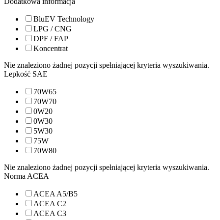
Dodatkowa informacja
BluEV Technology
LPG / CNG
DPF / FAP
Koncentrat
Nie znaleziono żadnej pozycji spełniającej kryteria wyszukiwania.
Lepkość SAE
70W65
70W70
0W20
0W30
5W30
75W
70W80
Nie znaleziono żadnej pozycji spełniającej kryteria wyszukiwania.
Norma ACEA
ACEA A5/B5
ACEA C2
ACEA C3