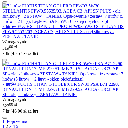
7 litrów FUCHS TITAN GT1 PRO FPW03 5W30 STELLANTIS
FPW9.55535/03, ACEA C3, API SN PLUS - olej silnikowy -
ZESTAW - TANIEJ
W magazynie
00
zł
319
7 ltr (
45.57
zł
za ltr)
7 litrów FUCHS TITAN GT1 FLEX FR 5W30 PSA B71 2290,
RENAULT RN17, MB 229.51, MB 229.52, ACEA C2/C3, API
SP - olej silnikowy - ZESTAW - TANIEJ
W magazynie
00
zł
322
7 ltr (
46.00
zł
za ltr)
1
Poprzednia
1
2
3
4
5