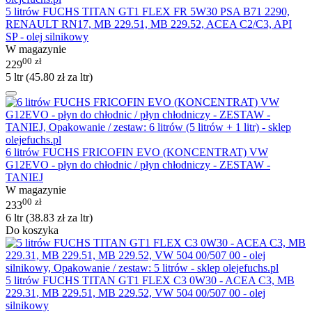
5 litrów FUCHS TITAN GT1 FLEX FR 5W30 PSA B71 2290,
RENAULT RN17, MB 229.51, MB 229.52, ACEA C2/C3, API
SP - olej silnikowy
W magazynie
00
zł
229
5 ltr (
45.80
zł
za ltr)
6 litrów FUCHS FRICOFIN EVO (KONCENTRAT) VW
G12EVO - płyn do chłodnic / płyn chłodniczy - ZESTAW -
TANIEJ
W magazynie
00
zł
233
6 ltr (
38.83
zł
za ltr)
Do koszyka
5 litrów FUCHS TITAN GT1 FLEX C3 0W30 - ACEA C3, MB
229.31, MB 229.51, MB 229.52, VW 504 00/507 00 - olej
silnikowy