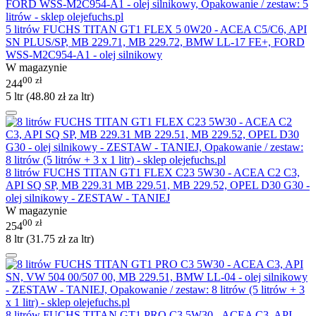
5 litrów FUCHS TITAN GT1 FLEX 5 0W20 - ACEA C5/C6, API
SN PLUS/SP, MB 229.71, MB 229.72, BMW LL-17 FE+, FORD
WSS-M2C954-A1 - olej silnikowy
W magazynie
00
zł
244
5 ltr (
48.80
zł
za ltr)
8 litrów FUCHS TITAN GT1 FLEX C23 5W30 - ACEA C2 C3,
API SQ SP, MB 229.31 MB 229.51, MB 229.52, OPEL D30 G30 -
olej silnikowy - ZESTAW - TANIEJ
W magazynie
00
zł
254
8 ltr (
31.75
zł
za ltr)
8 litrów FUCHS TITAN GT1 PRO C3 5W30 - ACEA C3, API