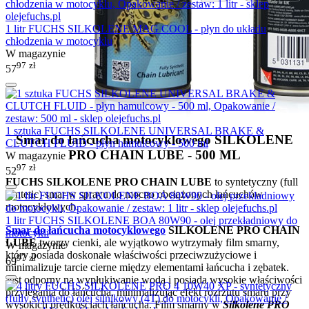
1 litr FUCHS SILKOLENE MAG COOL - płyn do układu
chłodzenia w motocyklu
W magazynie
97
zł
57
1 sztuka FUCHS SILKOLENE UNIVERSAL BRAKE &
Smar do łańcucha motocyklowego SILKOLENE
CLUTCH FLUID - płyn hamulcowy - 500 ml
PRO CHAIN LUBE - 500 ML
W magazynie
97
zł
52
FUCHS SILKOLENE PRO CHAIN LUBE
to syntetyczny (full
syntetic) smar w sprayu do mocno obciążonych łańcuchów
motocyklowych.
1 litr FUCHS SILKOLENE BOA 80W90 - olej przekładniowy do
Smar do łańcucha motocyklowego
SILKOLENE PRO CHAIN
motocykli
LUBE
tworzy cienki, ale wyjątkowo wytrzymały film smarny,
W magazynie
który posiada doskonałe właściwości przeciwzużyciowe i
97
zł
69
minimalizuje tarcie cierne między elementami łańcucha i zębatek.
Jest odporny na wypłukiwanie wodą i posiada wysokie właściwości
przylegania do łańcucha, minimalizując efekt rozrzutu smaru przy
wysokich prędkościach łańcucha. Film smarny w
Silkolene PRO