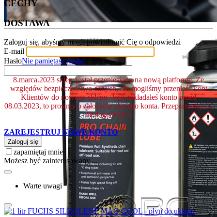
CECHY
DOSTAWA
Zaloguj się, abyśmy mogli powiadomić Cię o odpowiedzi
E-mail
Hasło
Nie pamiętasz hasła?
8.marca.2023 sklep został przeniesiony na nową platformę. Ze
względów bezpieczeństwa danych, nie mogliśmy przenieść kont
Klientów do nowego sklepu. Jeśli zakładałeś konto przed
08.03.2023, to prosimy o założenie nowego konta. Przepraszamy za
niedogodności.
ZAREJESTRUJ NOWE KONTO
Zaloguj się
zapamiętaj mnie
Możesz być zainteresowany ...
Warte uwagi