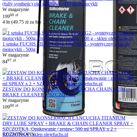
(fully synthetic) olej silnikowy (4T) do motocykli
W magazynie
00
zł
199
4 ltr (
49.75
zł
za ltr)
1 sztuka FUCHS SILKOLENE PRO RG2 - syntetyczny smar do
motocykli - 500g
W magazynie
97
zł
84
ZESTAW DO KONSERWACJI ŁAŃCUCHA CHAIN LUBE +
BRAKE CLEANER + SZCZOTKA
W magazynie
00
zł
109
ROZWIŃ OPIS