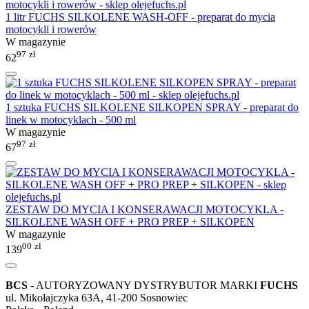
1 litr FUCHS SILKOLENE WASH-OFF - preparat do mycia
motocykli i rowerów
W magazynie
97
zł
62
1 sztuka FUCHS SILKOLENE SILKOPEN SPRAY - preparat do
linek w motocyklach - 500 ml
W magazynie
97
zł
67
ZESTAW DO MYCIA I KONSERAWACJI MOTOCYKLA -
SILKOLENE WASH OFF + PRO PREP + SILKOPEN
W magazynie
00
zł
139
BCS
- AUTORYZOWANY DYSTRYBUTOR MARKI
FUCHS
ul. Mikołajczyka 63A, 41-200 Sosnowiec