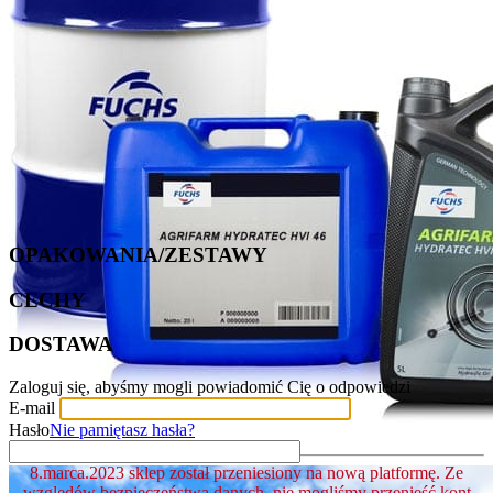
OPAKOWANIA/ZESTAWY
CECHY
DOSTAWA
Zaloguj się, abyśmy mogli powiadomić Cię o odpowiedzi
E-mail
Hasło
Nie pamiętasz hasła?
8.marca.2023 sklep został przeniesiony na nową platformę. Ze
względów bezpieczeństwa danych, nie mogliśmy przenieść kont