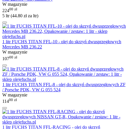
W magazynie
00
zł
224
5 ltr (
44.80
zł
za ltr)
1 litr FUCHS TITAN FFL-10 - olej do skrzyń dwusprzęgłowych
Mercedes MB 236.22
W magazynie
00
zł
107
1 litr FUCHS TITAN FFL-8 - olej do skrzyń dwusprzęgłowych ZF
/ Porsche PDK, VW G 055 524
W magazynie
00
zł
114
1 litr FUCHS TITAN FFL-RACING - olej do skrzyń