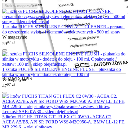
49
Brak w magazynie
1 sztuka FUCHS SILKOLENE CONTACT CLEANER - preparat
do czyszczenia styków i elementów elektrycznych - 500 ml spray
W magazynie
97
zł
59
1 sztuka FUCHS SILKOLENE ENGINE FLUSH - płukanka do
silnika w motocyklu - dodatek do oleju - 100 ml
ROZWIŃ OPIS
W magazynie
97
zł
47
5 litrów FUCHS TITAN GT1 FLEX C2 0W30 - ACEA C2,
ACEA A5/B5, API SP, FORD WSS-M2C950-A, BMW LL-12 FE,
MB 229.61 - olej silnikowy