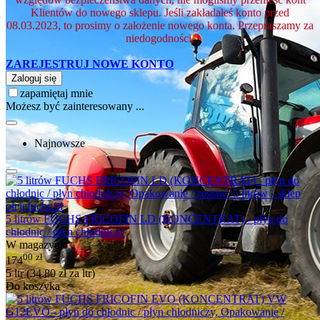
Klientów do nowego sklepu. Jeśli zakładałeś konto przed
08.03.2023, to prosimy o założenie nowego konta. Przepraszamy za
niedogodności.
ZAREJESTRUJ NOWE KONTO
Zaloguj się
zapamiętaj mnie
Możesz być zainteresowany ...
Najnowsze
5 litrów FUCHS FRICOFIN LD (KONCENTRAT) - płyn do
chłodnic / płyn chłodniczy
W magazynie
00
zł
174
5 ltr (
34.80
zł
za ltr)
Do koszyka