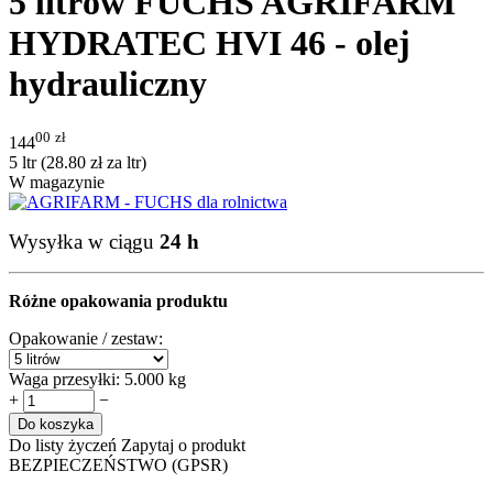
5 litrów FUCHS AGRIFARM
HYDRATEC HVI 46 - olej
hydrauliczny
00
zł
144
5 ltr (
28.80
zł
za ltr)
W magazynie
Wysyłka w ciągu
24 h
Różne opakowania produktu
Opakowanie / zestaw:
Waga przesyłki:
5.000 kg
+
−
Do koszyka
Do listy życzeń
Zapytaj o produkt
BEZPIECZEŃSTWO (GPSR)