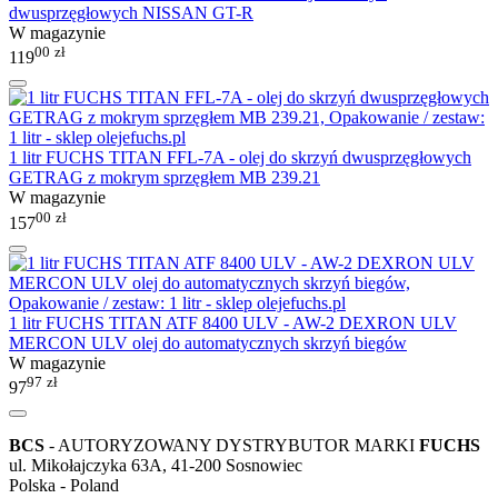
dwusprzęgłowych NISSAN GT-R
W magazynie
00
zł
119
1 litr FUCHS TITAN FFL-7A - olej do skrzyń dwusprzęgłowych
GETRAG z mokrym sprzęgłem MB 239.21
W magazynie
00
zł
157
1 litr FUCHS TITAN ATF 8400 ULV - AW-2 DEXRON ULV
MERCON ULV olej do automatycznych skrzyń biegów
W magazynie
97
zł
97
BCS
- AUTORYZOWANY DYSTRYBUTOR MARKI
FUCHS
ul. Mikołajczyka 63A, 41-200 Sosnowiec
Polska - Poland