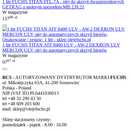
1 litr FUCHS TITAN FFL-7A - olej do skrzyń dwusprzęgłowych
GETRAG z mokrym sprzęgłem MB 239.21
W magazynie
00
zł
157
1 litr FUCHS TITAN ATF 8400 ULV - AW-2 DEXRON ULV
MERCON ULV olej do automatycznych skrzyń biegów
W magazynie
97
zł
97
BCS
- AUTORYZOWANY DYSTRYBUTOR MARKI
FUCHS
ul. Mikołajczyka 63A, 41-200 Sosnowiec
Polska - Poland
NIP (VAT ID) PL6441036013
tel +48 32 290 43 50
tel +48 609 203 600
mail: sklep@olejefuchs.pl
Sklep stacjonarny czynny:
poniedziałek - piątek - 8.00 : 16.00