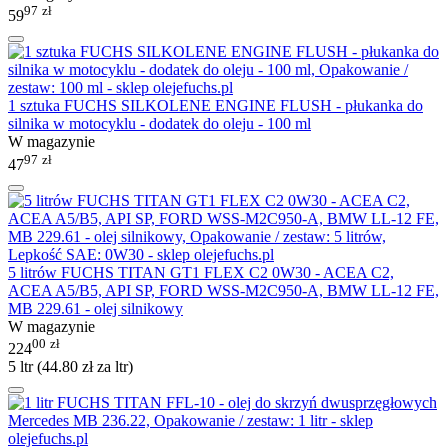
97
zł
59
1 sztuka FUCHS SILKOLENE ENGINE FLUSH - płukanka do
silnika w motocyklu - dodatek do oleju - 100 ml
W magazynie
97
zł
47
5 litrów FUCHS TITAN GT1 FLEX C2 0W30 - ACEA C2,
ACEA A5/B5, API SP, FORD WSS-M2C950-A, BMW LL-12 FE,
MB 229.61 - olej silnikowy
W magazynie
00
zł
224
5 ltr (
44.80
zł
za ltr)