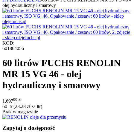
olej hydrauliczny i smarowy
KOD:
601864056
60 litrów FUCHS RENOLIN
MR 15 VG 46 - olej
hydrauliczny i smarowy
00
zł
1,697
60 ltr (
28.28
zł
za ltr)
Brak w magazynie
Zapytaj o dostępność