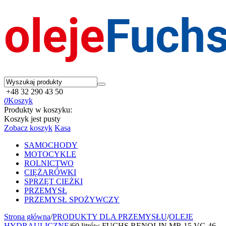
+48 32 290 43 50
0
Koszyk
Produkty w koszyku:
Koszyk jest pusty
Zobacz koszyk
Kasa
SAMOCHODY
MOTOCYKLE
ROLNICTWO
CIĘŻARÓWKI
SPRZĘT CIEŻKI
PRZEMYSŁ
PRZEMYSŁ SPOŻYWCZY
Strona główna
/
PRODUKTY DLA PRZEMYSŁU
/
OLEJE
HYDRAULICZNE
/
60 litrów FUCHS RENOLIN MR 15 VG 46 -