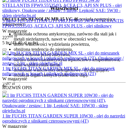
Właściwości
Olej FUCHS RENOLIN MR 15 VG 46
posiada następujące
5 litrów FUCHS TITAN GT1 PRO FPW03 5W30 STELLANTIS
właściwości:
FPW9.55535/03, ACEA C3, API SN PLUS - olej silnikowy
W magazynie
doskonała ochrona antykorozyjna, zarówno dla stali jak i
00
zł
227
metali nieżelaznych, nawet w obecności wody,
5 ltr (
45.40
zł
za ltr)
dobre właściwości wydzielania powietrza,
obniżona tendencja do pienienia,
dobra ochrona przed zużyciem,
bardzo dobra charakterystyka lepkościowo-temperaturowa,
niski współczynnik tarcia,
1 litr FUCHS TITAN GARDEN MIX SL - olej do mieszanek
doskonałe właściwości detergentowe / dyspergujące,
paliwowych w kosach i pilarkach spalinowych (2T)
redukcja drgań ciernych (efekt stick-slip).
W magazynie
97
zł
42
ROZWIŃ OPIS
1 litr FUCHS TITAN GARDEN SUPER 10W30 - olej do narzędzi
ogrodniczych z silnikami czterosuwowymi (4T)
W magazynie