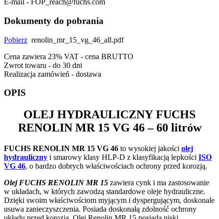
E-mail - FOP_reach@fuchs.com
Dokumenty do pobrania
Pobierz
renolin_mr_15_vg_46_all.pdf
Cena zawiera 23% VAT - cena BRUTTO
Zwrot towaru - do 30 dni
Realizacja zamówień - dostawa
OPIS
OLEJ HYDRAULICZNY
FUCHS
RENOLIN MR 15 VG 46
– 60 litrów
FUCHS RENOLIN MR 15 VG 46
to wysokiej jakości
olej
hydrauliczny
i smarowy klasy HLP-D z klasyfikacją lepkości
ISO
VG 46
, o bardzo dobrych właściwościach ochrony przed korozją.
Olej FUCHS RENOLIN MR 15
zawiera cynk i ma zastosowanie
w układach, w których zawodzą standardowe oleje hydrauliczne.
Dzięki swoim właściwościom myjącym i dyspergującym, doskonale
usuwa zanieczyszczenia. Posiada doskonałą zdolność ochrony
układu przed korozją.
Olej Renolin MR 15
posiada niski