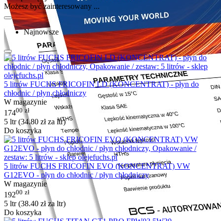
Możesz być zainteresowany ...
Najnowsze
5 litrów FUCHS FRICOFIN LD (KONCENTRAT) - płyn do
chłodnic / płyn chłodniczy
W magazynie
00
zł
174
5 ltr (
34.80
zł
za ltr)
Do koszyka
5 litrów FUCHS FRICOFIN EVO (KONCENTRAT) VW
G12EVO - płyn do chłodnic / płyn chłodniczy
W magazynie
00
zł
192
5 ltr (
38.40
zł
za ltr)
Do koszyka