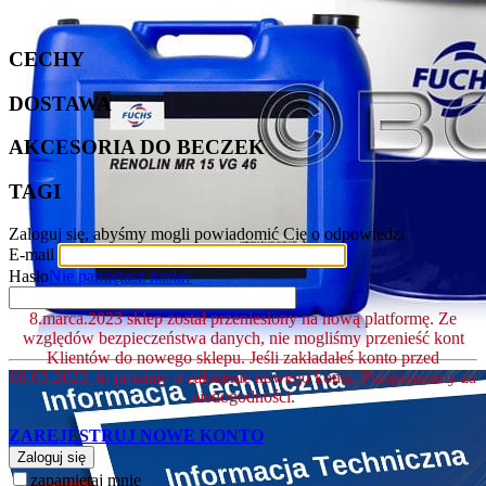
CECHY
DOSTAWA
AKCESORIA DO BECZEK
TAGI
Zaloguj się, abyśmy mogli powiadomić Cię o odpowiedzi
E-mail
Hasło
Nie pamiętasz hasła?
8.marca.2023 sklep został przeniesiony na nową platformę. Ze
względów bezpieczeństwa danych, nie mogliśmy przenieść kont
Klientów do nowego sklepu. Jeśli zakładałeś konto przed
08.03.2023, to prosimy o założenie nowego konta. Przepraszamy za
niedogodności.
ZAREJESTRUJ NOWE KONTO
Zaloguj się
zapamiętaj mnie