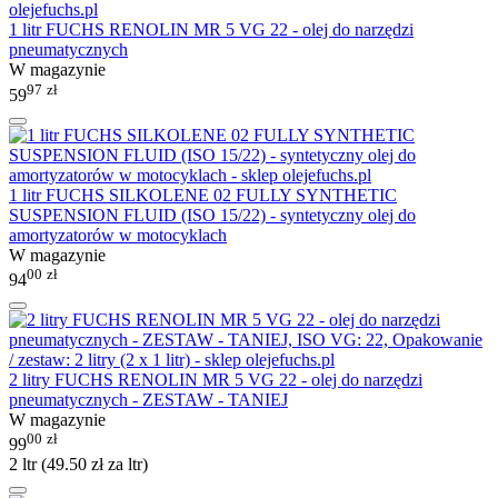
1 litr FUCHS RENOLIN MR 5 VG 22 - olej do narzędzi
pneumatycznych
W magazynie
97
zł
59
1 litr FUCHS SILKOLENE 02 FULLY SYNTHETIC
SUSPENSION FLUID (ISO 15/22) - syntetyczny olej do
amortyzatorów w motocyklach
W magazynie
00
zł
94
2 litry FUCHS RENOLIN MR 5 VG 22 - olej do narzędzi
pneumatycznych - ZESTAW - TANIEJ
W magazynie
00
zł
99
2 ltr (
49.50
zł
za ltr)