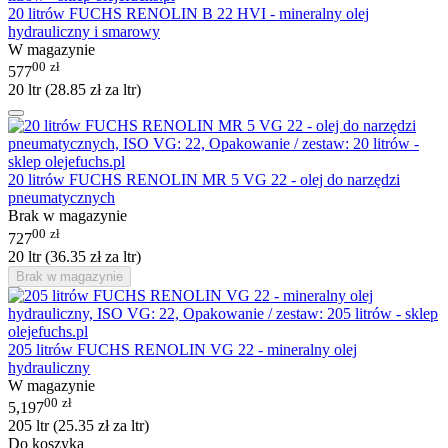
20 litrów FUCHS RENOLIN B 22 HVI - mineralny olej
hydrauliczny i smarowy
W magazynie
00
zł
577
20 ltr (
28.85
zł
za ltr)
20 litrów FUCHS RENOLIN MR 5 VG 22 - olej do narzędzi
pneumatycznych
Brak w magazynie
00
zł
727
20 ltr (
36.35
zł
za ltr)
Brak w magazynie
205 litrów FUCHS RENOLIN VG 22 - mineralny olej
hydrauliczny
W magazynie
00
zł
5,197
205 ltr (
25.35
zł
za ltr)
Do koszyka