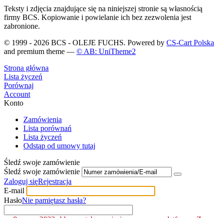
Teksty i zdjęcia znajdujące się na niniejszej stronie są własnością
firmy BCS. Kopiowanie i powielanie ich bez zezwolenia jest
zabronione.
© 1999 - 2026 BCS - OLEJE FUCHS. Powered by
CS-Cart Polska
and premium theme —
© AB: UniTheme2
Strona główna
Lista życzeń
Porównaj
Account
Konto
Zamówienia
Lista porównań
Lista życzeń
Odstąp od umowy tutaj
Śledź swoje zamówienie
Śledź swoje zamówienie
Zaloguj się
Rejestracja
E-mail
Hasło
Nie pamiętasz hasła?