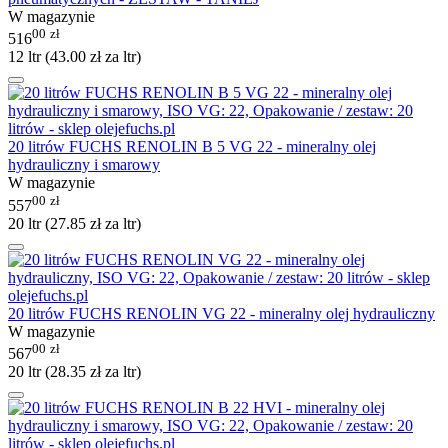
W magazynie
00
zł
516
12 ltr (
43.00
zł
za ltr)
20 litrów FUCHS RENOLIN B 5 VG 22 - mineralny olej
hydrauliczny i smarowy
W magazynie
00
zł
557
20 ltr (
27.85
zł
za ltr)
20 litrów FUCHS RENOLIN VG 22 - mineralny olej hydrauliczny
W magazynie
00
zł
567
20 ltr (
28.35
zł
za ltr)