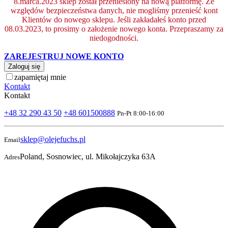
8.marca.2023 sklep został przeniesiony na nową platformę. Ze
względów bezpieczeństwa danych, nie mogliśmy przenieść kont
Klientów do nowego sklepu. Jeśli zakładałeś konto przed
08.03.2023, to prosimy o założenie nowego konta. Przepraszamy za
niedogodności.
ZAREJESTRUJ NOWE KONTO
Zaloguj się
zapamiętaj mnie
Kontakt
Kontakt
+48 32 290 43 50
+48 601500888
Pn-Pt 8:00-16:00
sklep@olejefuchs.pl
Email
Poland, Sosnowiec, ul. Mikołajczyka 63A
Adres