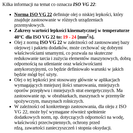
Kilka informacji na temat co oznacza
ISO VG 22
:
Norma ISO VG 22
definiuje olej o niskiej lepkości, który
znajduje zastosowanie w różnych urządzeniach
przemysłowych.
Zakresy wartości lepkości kinematycznej
w temperaturze
2
40°C dla ISO VG 22 to:
19 - 24
[mm
/s].
Olej z normą
ISO VG 22
w zależności od zastosowanej bazy
olejowej i pakietu dodatków, może cechować się dobrymi
właściwościami smarnymi, co pozwala na skuteczne
redukowanie tarcia i zużycia elementów maszynowych, dobrą
odpornością na utlenianie oraz właściwościami
antykorozyjnymi, co będzie definiowało warunki w jakich
będzie mógł być użyty.
Olej o tej lepkości jest stosowany głównie w aplikacjach
wymagających mniejszej ilości smarowania, mniejszych
oporów przepływu i mniejszych strat energetycznych. Ma
zastosowanie np. w obrabiarkach, maszynach w przemyśle
spożywczym, maszynach rolniczych.
W zależności od konkretnego zastosowania, dla oleju z ISO
VG 22, może być wymagane również spełnienie
dodatkowych norm, np. dotyczących odporności na wodę,
właściwości przeciwpiennych, ochrony przed
rdzą, zawartości zanieczyszczeń i stopnia oksydacji.