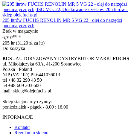
205 litrów FUCHS RENOLIN MR 5 VG 22 - olej do narzędzi
pneumatycznych
Brak w magazynie
00
zł
6,397
205 ltr (
31.20
zł
za ltr)
Do koszyka
BCS
- AUTORYZOWANY DYSTRYBUTOR MARKI
FUCHS
ul. Mikołajczyka 63A, 41-200 Sosnowiec
Polska - Poland
NIP (VAT ID) PL6441036013
tel +48 32 290 43 50
tel +48 609 203 600
mail: sklep@olejefuchs.pl
Sklep stacjonarny czynny:
poniedziałek - piątek - 8.00 : 16.00
INFORMACJE
Kontakt
Regulamin sklepu