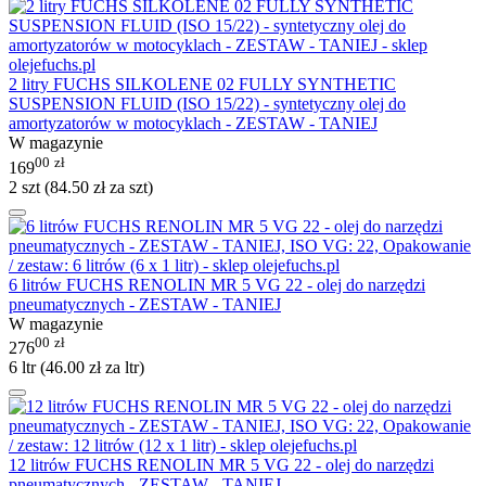
2 litry FUCHS SILKOLENE 02 FULLY SYNTHETIC
SUSPENSION FLUID (ISO 15/22) - syntetyczny olej do
amortyzatorów w motocyklach - ZESTAW - TANIEJ
W magazynie
00
zł
169
2 szt (
84.50
zł
za szt)
6 litrów FUCHS RENOLIN MR 5 VG 22 - olej do narzędzi
pneumatycznych - ZESTAW - TANIEJ
W magazynie
00
zł
276
6 ltr (
46.00
zł
za ltr)
12 litrów FUCHS RENOLIN MR 5 VG 22 - olej do narzędzi
pneumatycznych - ZESTAW - TANIEJ