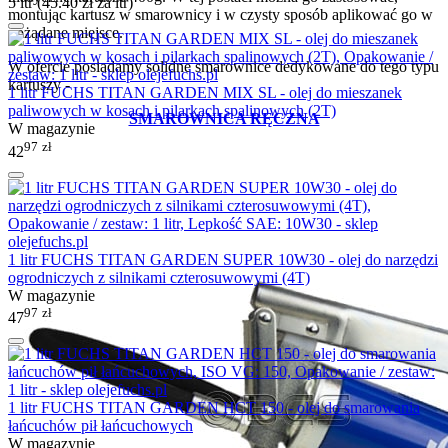
5 ltr (
45.40
zł
za ltr)
montując kartusz w smarownicy i w czysty sposób aplikować go w
pożądane miejsce.
W ofercie posiadamy solidne smarownice dedykowane do tego typu
kartuszy -
1 litr FUCHS TITAN GARDEN MIX SL - olej do mieszanek
paliwowych w kosach i pilarkach spalinowych (2T)
SMAROWNICA RĘCZNA
W magazynie
97
zł
42
1 litr FUCHS TITAN GARDEN SUPER 10W30 - olej do narzędzi
ogrodniczych z silnikami czterosuwowymi (4T)
W magazynie
97
zł
47
1 litr FUCHS TITAN GARDEN HCT 150 - olej do smarowania
łańcuchów pił łańcuchowych
W magazynie