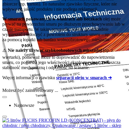
zbiorcze (np. karton). To naturalne zjawisko fizyczne, które nie
wpływa na jakość produktu i nie podlega reklamacji.
W smarach pakowanych w wiadrach lub beczkach
olej może
pływać na powierzchni smaru po dłuższym przechowywaniu lub w
czasie transportu. W takim przypadku należy go dokładnie
wymieszać i wtłoczyć z powrotem do struktury smaru – np. ręcznie,
za pomocą łopatki lub bardzo wolnoobrotowego mieszadła.
⚠️
Nie należy używać szybkoobrotowych mieszadeł
(np. z
wiertarki), ponieważ może to doprowadzić do napowietrzenia
smaru, co pogarsza jego właściwości eksploatacyjne – zwłaszcza
stabilność mechaniczną i odporność na ścinanie.
Więcej informacji o zjawisku
separacji oleju w smarach ➔
Możesz być zainteresowany ...
Najnowsze