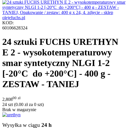
KOD:
60106628324
24 sztuki FUCHS URETHYN
E 2 - wysokotemperaturowy
smar syntetyczny NLGI 1-2
[-20°C do +200°C] - 400 g -
ZESTAW - TANIEJ
00
zł
2,808
24 szt (
0.00
zł
za 0 szt)
Brak w magazynie
Wysyłka w ciągu
24 h