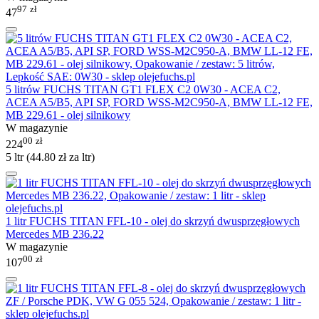
97
zł
47
5 litrów FUCHS TITAN GT1 FLEX C2 0W30 - ACEA C2,
ACEA A5/B5, API SP, FORD WSS-M2C950-A, BMW LL-12 FE,
MB 229.61 - olej silnikowy
W magazynie
00
zł
224
5 ltr (
44.80
zł
za ltr)
1 litr FUCHS TITAN FFL-10 - olej do skrzyń dwusprzęgłowych
Mercedes MB 236.22
W magazynie
00
zł
107