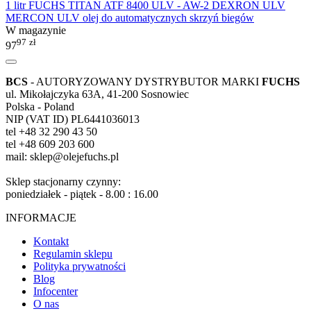
1 litr FUCHS TITAN ATF 8400 ULV - AW-2 DEXRON ULV
MERCON ULV olej do automatycznych skrzyń biegów
W magazynie
97
zł
97
BCS
- AUTORYZOWANY DYSTRYBUTOR MARKI
FUCHS
ul. Mikołajczyka 63A, 41-200 Sosnowiec
Polska - Poland
NIP (VAT ID) PL6441036013
tel +48 32 290 43 50
tel +48 609 203 600
mail: sklep@olejefuchs.pl
Sklep stacjonarny czynny:
poniedziałek - piątek - 8.00 : 16.00
INFORMACJE
Kontakt
Regulamin sklepu
Polityka prywatności
Blog
Infocenter
O nas