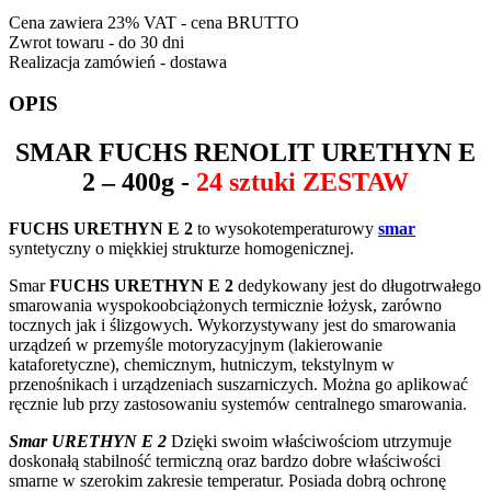
Cena zawiera 23% VAT - cena BRUTTO
Zwrot towaru - do 30 dni
Realizacja zamówień - dostawa
OPIS
SMAR
FUCHS RENOLIT URETHYN E
2
– 400g -
24 sztuki ZESTAW
FUCHS URETHYN E 2
to wysokotemperaturowy
smar
syntetyczny o miękkiej strukturze homogenicznej.
Smar
FUCHS URETHYN E 2
dedykowany jest do długotrwałego
smarowania wyspokoobciążonych termicznie łożysk, zarówno
tocznych jak i ślizgowych. Wykorzystywany jest do smarowania
urządzeń w przemyśle motoryzacyjnym (lakierowanie
kataforetyczne), chemicznym, hutniczym, tekstylnym w
przenośnikach i urządzeniach suszarniczych. Można go aplikować
ręcznie lub przy zastosowaniu systemów centralnego smarowania.
Smar URETHYN E 2
Dzięki swoim właściwościom utrzymuje
doskonałą stabilność termiczną oraz bardzo dobre właściwości
smarne w szerokim zakresie temperatur. Posiada dobrą ochronę