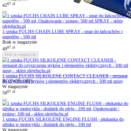
97
zł
42
1 sztuka FUCHS CHAIN LUBE SPRAY - smar do łańcuchów i
napędów - 500 ml
Brak w magazynie
97
zł
49
Brak w magazynie
1 sztuka FUCHS SILKOLENE CONTACT CLEANER - preparat
ROZWIŃ OPIS
do czyszczenia styków i elementów elektrycznych - 500 ml spray
W magazynie
97
zł
59
1 sztuka FUCHS SILKOLENE ENGINE FLUSH - płukanka do
silnika w motocyklu - dodatek do oleju - 100 ml
W magazynie