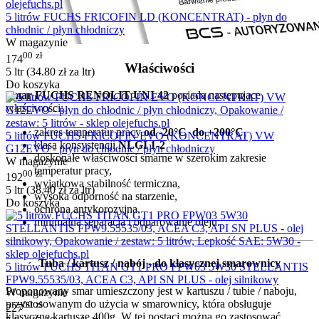
5 litrów FUCHS FRICOFIN LD (KONCENTRAT) - płyn do
chłodnic / płyn chłodniczy
W magazynie
00
zł
174
Właściwości
5 ltr (
34.80
zł
za ltr)
Do koszyka
Smar FUCHS RENOLIT UNI 42
posiada następujące
właściwości:
zakres temperatur pracy
od -20°C do +200°C
,
5 litrów FUCHS FRICOFIN EVO (KONCENTRAT) VW
klasa konsystencji
NLGI 1-2
G12EVO - płyn do chłodnic / płyn chłodniczy
doskonałe właściwości smarne w szerokim zakresie
W magazynie
temperatur pracy,
00
zł
192
wyjątkowa stabilność termiczna,
5 ltr (
38.40
zł
za ltr)
wysoka odporność na starzenie,
Do koszyka
ochrona antykorozyjna,
minimalna separacja i odparowanie oleju.
Tuba / kartusz / nabój - do klasycznej smarownicy
5 litrów FUCHS TITAN GT1 PRO FPW03 5W30 STELLANTIS
FPW9.55535/03, ACEA C3, API SN PLUS - olej silnikowy
Proponowany smar umieszczony jest w kartuszu / tubie / naboju,
W magazynie
przystosowanym do użycia w smarownicy, która obsługuje
00
zł
227
klasyczne kartusze 400g. W tej postaci można go zastosować,