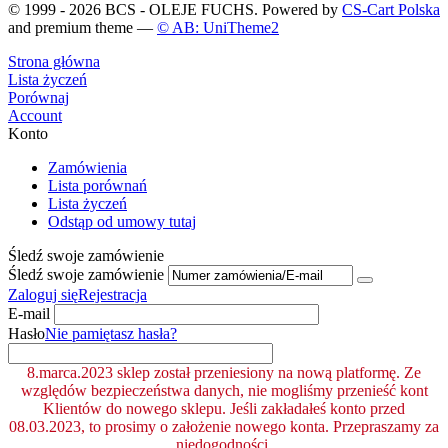
© 1999 - 2026 BCS - OLEJE FUCHS. Powered by
CS-Cart Polska
and premium theme —
© AB: UniTheme2
Strona główna
Lista życzeń
Porównaj
Account
Konto
Zamówienia
Lista porównań
Lista życzeń
Odstąp od umowy tutaj
Śledź swoje zamówienie
Śledź swoje zamówienie
Zaloguj się
Rejestracja
E-mail
Hasło
Nie pamiętasz hasła?
8.marca.2023 sklep został przeniesiony na nową platformę. Ze
względów bezpieczeństwa danych, nie mogliśmy przenieść kont
Klientów do nowego sklepu. Jeśli zakładałeś konto przed
08.03.2023, to prosimy o założenie nowego konta. Przepraszamy za
niedogodności.