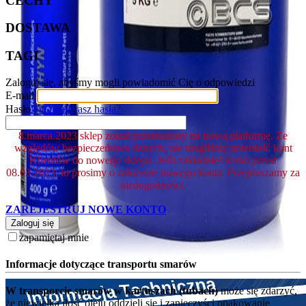
CECHY
DOSTAWA
TAGI
Zaloguj się, abyśmy mogli powiadomić Cię o odpowiedzi
E-mail
Hasło
Nie pamiętasz hasła?
8.marca.2023 sklep został przeniesiony na nową platformę. Ze
względów bezpieczeństwa danych, nie mogliśmy przenieść kont
Klientów do nowego sklepu. Jeśli zakładałeś konto przed
08.03.2023, to prosimy o założenie nowego konta. Przepraszamy za
niedogodności.
ZAREJESTRUJ NOWE KONTO
Zaloguj się
zapamiętaj mnie
Informacje dotyczące transportu smarów
W transporcie smarów w kartuszach (tubach)
może się zdarzyć,
że niewielka ilość oleju oddzieli się i zanieczyści opakowanie