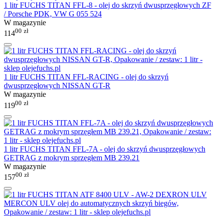
1 litr FUCHS TITAN FFL-8 - olej do skrzyń dwusprzęgłowych ZF
/ Porsche PDK, VW G 055 524
W magazynie
00
zł
114
1 litr FUCHS TITAN FFL-RACING - olej do skrzyń
dwusprzęgłowych NISSAN GT-R
W magazynie
00
zł
119
1 litr FUCHS TITAN FFL-7A - olej do skrzyń dwusprzęgłowych
GETRAG z mokrym sprzęgłem MB 239.21
W magazynie
00
zł
157