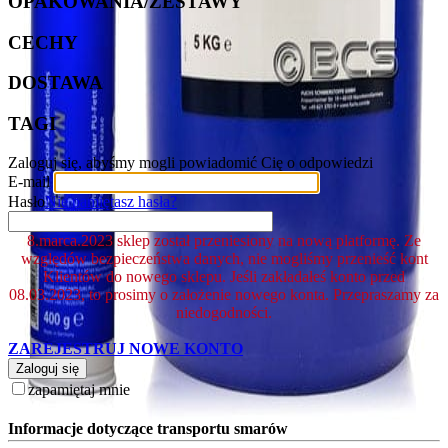
OPAKOWANIA/ZESTAWY
CECHY
DOSTAWA
TAGI
Zaloguj się, abyśmy mogli powiadomić Cię o odpowiedzi
E-mail
Hasło
Nie pamiętasz hasła?
8.marca.2023 sklep został przeniesiony na nową platformę. Ze
względów bezpieczeństwa danych, nie mogliśmy przenieść kont
Klientów do nowego sklepu. Jeśli zakładałeś konto przed
08.03.2023, to prosimy o założenie nowego konta. Przepraszamy za
niedogodności.
ZAREJESTRUJ NOWE KONTO
Zaloguj się
zapamiętaj mnie
Informacje dotyczące transportu smarów