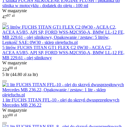
1 sztuka FUCHS SILKOLENE ENGINE FLUSH - płukanka do
silnika w motocyklu - dodatek do oleju - 100 ml
W magazynie
97
zł
47
5 litrów FUCHS TITAN GT1 FLEX C2 0W30 - ACEA C2,
ACEA A5/B5, API SP, FORD WSS-M2C950-A, BMW LL-12 FE,
MB 229.61 - olej silnikowy
W magazynie
00
zł
224
5 ltr (
44.80
zł
za ltr)
1 litr FUCHS TITAN FFL-10 - olej do skrzyń dwusprzęgłowych
Mercedes MB 236.22
W magazynie
00
zł
107