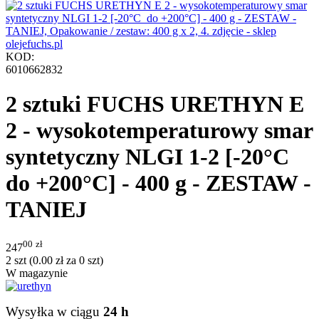
KOD:
6010662832
2 sztuki FUCHS URETHYN E
2 - wysokotemperaturowy smar
syntetyczny NLGI 1-2 [-20°C
do +200°C] - 400 g - ZESTAW -
TANIEJ
00
zł
247
2 szt (
0.00
zł
za 0 szt)
W magazynie
Wysyłka w ciągu
24 h