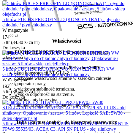
5 litrów FUCHS FRICOFIN LD (KONCENTRAT) - płyn do
chłodnic / płyn chłodniczy
W magazynie
00
zł
174
Właściwości
5 ltr (
34.80
zł
za ltr)
Do koszyka
Smar FUCHS RENOLIT UNI 42
posiada następujące
właściwości:
zakres temperatur pracy
od -20°C do +200°C
,
5 litrów FUCHS FRICOFIN EVO (KONCENTRAT) VW
klasa konsystencji
NLGI 1-2
G12EVO - płyn do chłodnic / płyn chłodniczy
doskonałe właściwości smarne w szerokim zakresie
W magazynie
temperatur pracy,
00
zł
192
wyjątkowa stabilność termiczna,
5 ltr (
38.40
zł
za ltr)
wysoka odporność na starzenie,
Do koszyka
ochrona antykorozyjna,
minimalna separacja i odparowanie oleju.
Tuba / kartusz / nabój - do klasycznej smarownicy
5 litrów FUCHS TITAN GT1 PRO FPW03 5W30 STELLANTIS
FPW9.55535/03, ACEA C3, API SN PLUS - olej silnikowy