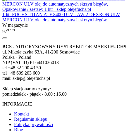
1 litr FUCHS TITAN ATF 8400 ULV - AW-2 DEXRON ULV
MERCON ULV olej do automatycznych skrzyń biegów
W magazynie
97
zł
97
BCS
- AUTORYZOWANY DYSTRYBUTOR MARKI
FUCHS
ul. Mikołajczyka 63A, 41-200 Sosnowiec
Polska - Poland
NIP (VAT ID) PL6441036013
tel +48 32 290 43 50
tel +48 609 203 600
mail: sklep@olejefuchs.pl
Sklep stacjonarny czynny:
poniedziałek - piątek - 8.00 : 16.00
INFORMACJE
Kontakt
Regulamin sklepu
Polityka prywatności
Blog