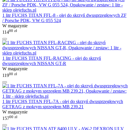
1 litr FUCHS TITAN FFL-8 - olej do skrzyń dwusprzęgłowych ZF
/ Porsche PDK, VW G 055 524
W magazynie
00
zł
114
1 litr FUCHS TITAN FFL-RACING - olej do skrzyń
dwusprzęgłowych NISSAN GT-R
W magazynie
00
zł
119
1 litr FUCHS TITAN FFL-7A - olej do skrzyń dwusprzęgłowych
GETRAG z mokrym sprzęgłem MB 239.21
W magazynie
00
zł
157