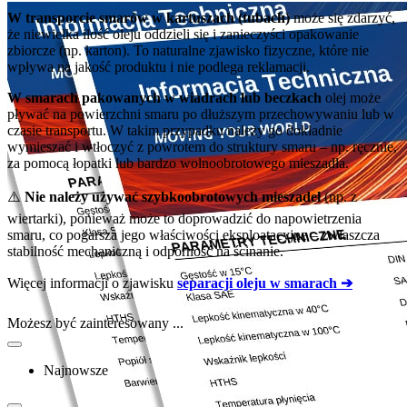
W transporcie smarów w kartuszach (tubach)
może się zdarzyć,
że niewielka ilość oleju oddzieli się i zanieczyści opakowanie
zbiorcze (np. karton). To naturalne zjawisko fizyczne, które nie
wpływa na jakość produktu i nie podlega reklamacji.
W smarach pakowanych w wiadrach lub beczkach
olej może
pływać na powierzchni smaru po dłuższym przechowywaniu lub w
czasie transportu. W takim przypadku należy go dokładnie
wymieszać i wtłoczyć z powrotem do struktury smaru – np. ręcznie,
za pomocą łopatki lub bardzo wolnoobrotowego mieszadła.
⚠️
Nie należy używać szybkoobrotowych mieszadeł
(np. z
wiertarki), ponieważ może to doprowadzić do napowietrzenia
smaru, co pogarsza jego właściwości eksploatacyjne – zwłaszcza
stabilność mechaniczną i odporność na ścinanie.
Więcej informacji o zjawisku
separacji oleju w smarach ➔
Możesz być zainteresowany ...
Najnowsze