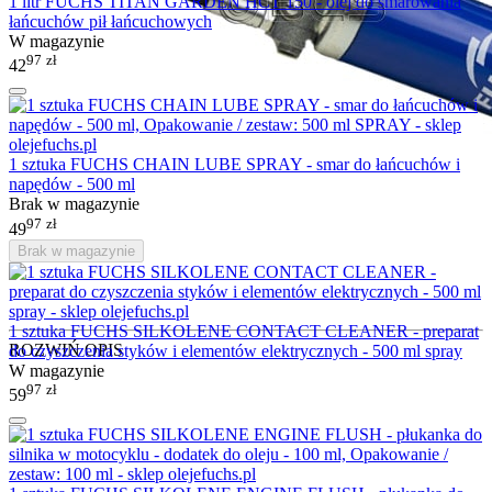
1 litr FUCHS TITAN GARDEN HCT 150 - olej do smarowania
łańcuchów pił łańcuchowych
W magazynie
97
zł
42
1 sztuka FUCHS CHAIN LUBE SPRAY - smar do łańcuchów i
napędów - 500 ml
Brak w magazynie
97
zł
49
Brak w magazynie
1 sztuka FUCHS SILKOLENE CONTACT CLEANER - preparat
ROZWIŃ OPIS
do czyszczenia styków i elementów elektrycznych - 500 ml spray
W magazynie
97
zł
59