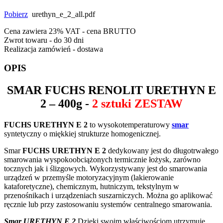
Pobierz
urethyn_e_2_all.pdf
Cena zawiera 23% VAT - cena BRUTTO
Zwrot towaru - do 30 dni
Realizacja zamówień - dostawa
OPIS
SMAR
FUCHS RENOLIT URETHYN E
2
– 400g -
2 sztuki ZESTAW
FUCHS URETHYN E 2
to wysokotemperaturowy
smar
syntetyczny o miękkiej strukturze homogenicznej.
Smar
FUCHS URETHYN E 2
dedykowany jest do długotrwałego
smarowania wyspokoobciążonych termicznie łożysk, zarówno
tocznych jak i ślizgowych. Wykorzystywany jest do smarowania
urządzeń w przemyśle motoryzacyjnym (lakierowanie
kataforetyczne), chemicznym, hutniczym, tekstylnym w
przenośnikach i urządzeniach suszarniczych. Można go aplikować
ręcznie lub przy zastosowaniu systemów centralnego smarowania.
Smar URETHYN E 2
Dzięki swoim właściwościom utrzymuje