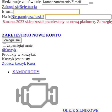
Śledź swoje zamówienie
Zaloguj się
Rejestracja
E-mail
Hasło
Nie pamiętasz hasła?
8.marca.2023 sklep został przeniesiony na nową platformę. Ze wzgl
ZAREJESTRUJ NOWE KONTO
Zaloguj się
zapamiętaj mnie
0
Koszyk
Produkty w koszyku:
Koszyk jest pusty
Zobacz koszyk
Kasa
SAMOCHODY
OLEJE SILNIKOWE