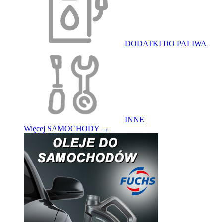
DODATKI DO PALIWA
INNE
Więcej SAMOCHODY
→