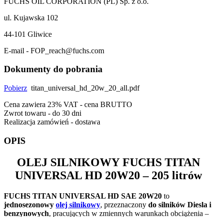
FUCHS OIL CORPORATION (PL) Sp. z o.o.
ul. Kujawska 102
44-101 Gliwice
E-mail - FOP_reach@fuchs.com
Dokumenty do pobrania
Pobierz
titan_universal_hd_20w_20_all.pdf
Cena zawiera 23% VAT - cena BRUTTO
Zwrot towaru - do 30 dni
Realizacja zamówień - dostawa
OPIS
OLEJ SILNIKOWY
FUCHS TITAN
UNIVERSAL HD 20W20
– 205 litrów
FUCHS TITAN UNIVERSAL HD SAE 20W20
to
jednosezonowy
olej silnikowy
, przeznaczony
do silników Diesla i
benzynowych
, pracujących w zmiennych warunkach obciążenia –