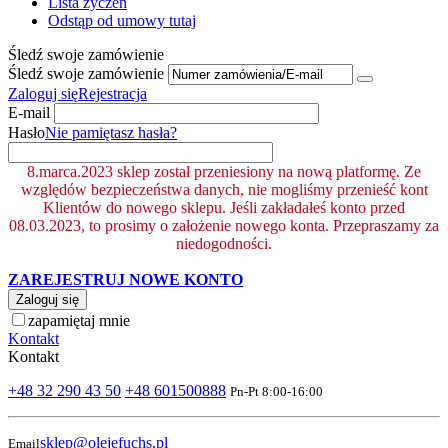
Lista życzeń
Odstąp od umowy tutaj
Śledź swoje zamówienie
Śledź swoje zamówienie
Zaloguj się
Rejestracja
E-mail
Hasło
Nie pamiętasz hasła?
8.marca.2023 sklep został przeniesiony na nową platformę. Ze
względów bezpieczeństwa danych, nie mogliśmy przenieść kont
Klientów do nowego sklepu. Jeśli zakładałeś konto przed
08.03.2023, to prosimy o założenie nowego konta. Przepraszamy za
niedogodności.
ZAREJESTRUJ NOWE KONTO
Zaloguj się
zapamiętaj mnie
Kontakt
Kontakt
+48 32 290 43 50
+48 601500888
Pn-Pt 8:00-16:00
sklep@olejefuchs.pl
Email