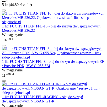
224
5 ltr (
44.80
zł
za ltr)
1 litr FUCHS TITAN FFL-10 - olej do skrzyń dwusprzęgłowych
Mercedes MB 236.22
W magazynie
00
zł
107
1 litr FUCHS TITAN FFL-8 - olej do skrzyń dwusprzęgłowych ZF
/ Porsche PDK, VW G 055 524
W magazynie
00
zł
114
1 litr FUCHS TITAN FFL-RACING - olej do skrzyń
dwusprzęgłowych NISSAN GT-R
W magazynie