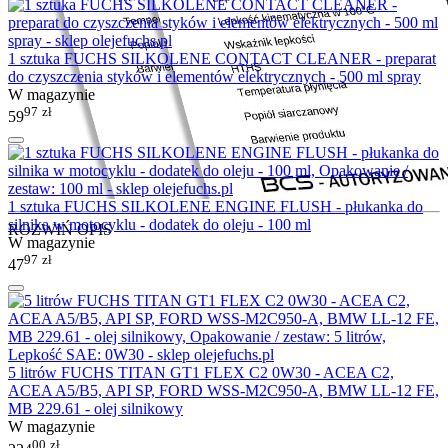
1 sztuka FUCHS SILKOLENE CONTACT CLEANER - preparat
do czyszczenia styków i elementów elektrycznych - 500 ml spray
W magazynie
97
zł
59
1 sztuka FUCHS SILKOLENE ENGINE FLUSH - płukanka do
silnika w motocyklu - dodatek do oleju - 100 ml
ROZWIŃ OPIS
W magazynie
97
zł
47
5 litrów FUCHS TITAN GT1 FLEX C2 0W30 - ACEA C2,
ACEA A5/B5, API SP, FORD WSS-M2C950-A, BMW LL-12 FE,
MB 229.61 - olej silnikowy
W magazynie
00
zł