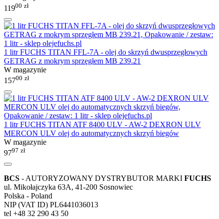
00
zł
119
1 litr FUCHS TITAN FFL-7A - olej do skrzyń dwusprzęgłowych
GETRAG z mokrym sprzęgłem MB 239.21
W magazynie
00
zł
157
1 litr FUCHS TITAN ATF 8400 ULV - AW-2 DEXRON ULV
MERCON ULV olej do automatycznych skrzyń biegów
W magazynie
97
zł
97
BCS
- AUTORYZOWANY DYSTRYBUTOR MARKI
FUCHS
ul. Mikołajczyka 63A, 41-200 Sosnowiec
Polska - Poland
NIP (VAT ID) PL6441036013
tel +48 32 290 43 50