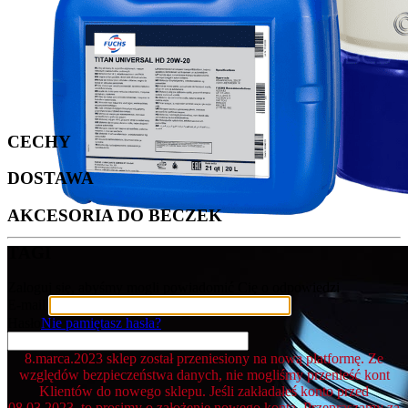
CECHY
DOSTAWA
AKCESORIA DO BECZEK
TAGI
Zaloguj się, abyśmy mogli powiadomić Cię o odpowiedzi
E-mail
Hasło
Nie pamiętasz hasła?
8.marca.2023 sklep został przeniesiony na nową platformę. Ze
względów bezpieczeństwa danych, nie mogliśmy przenieść kont
Klientów do nowego sklepu. Jeśli zakładałeś konto przed
08.03.2023, to prosimy o założenie nowego konta. Przepraszamy za