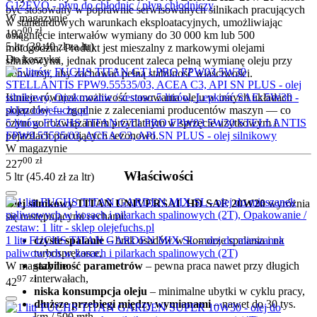
G12EVO - płyn do chłodnic / płyn chłodniczy
być stosowany w poprawnie serwisowanych silnikach pracujących
W magazynie
w standardowych warunkach eksploatacyjnych, umożliwiając
00
zł
192
osiągnięcie interwałów wymiany do 30 000 km lub 500
5 ltr (
38.40
zł
za ltr)
motogodzin. Produkt jest mieszalny z markowymi olejami
Do koszyka
silnikowymi, jednak producent zaleca pełną wymianę oleju przy
konwersji, aby zachować pełną stabilność właściwości.
Istnieje również możliwość stosowania oleju w innych układach
pojazdów — zgodnie z zaleceniami producentów maszyn — co
5 litrów FUCHS TITAN GT1 PRO FPW03 5W30 STELLANTIS
czyni go rozwiązaniem przydatnym w sprzęcie użytkowym i
FPW9.55535/03, ACEA C3, API SN PLUS - olej silnikowy
pojazdach pracujących sezonowo.
W magazynie
00
zł
227
Właściwości
5 ltr (
45.40
zł
za ltr)
Olej silnikowy TITAN UNIVERSAL HD SAE 20W20
wyróżnia
się następującymi cechami:
czyste spalanie
– brak osadów w komorze spalania i na
1 litr FUCHS TITAN GARDEN MIX SL - olej do mieszanek
turbosprężarce,
paliwowych w kosach i pilarkach spalinowych (2T)
stabilność parametrów
– pewna praca nawet przy długich
W magazynie
interwałach,
97
zł
42
niska konsumpcja oleju
– minimalne ubytki w cyklu pracy,
dłuższe przebiegi między wymianami
– nawet do 30 tys.
km / 500 mth,