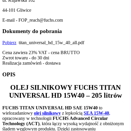
ul. Kujawska 102
44-101 Gliwice
E-mail - FOP_reach@fuchs.com
Dokumenty do pobrania
Pobierz
titan_universal_hd_15w_40_all.pdf
Cena zawiera 23% VAT - cena BRUTTO
Zwrot towaru - do 30 dni
Realizacja zamówień - dostawa
OPIS
OLEJ SILNIKOWY
FUCHS TITAN
UNIVERSAL HD 15W40
– 205 litrów
FUCHS TITAN UNIVERSAL HD SAE 15W40
to
wielozadaniowy
olej silnikowy
z lepkością
SEA 15W-40
,
opracowany w technologii
FUCHS Advanced Circular
Technology (ACT)
, która łączy wysoką wydajność z obniżonym
śladem węglowym produktu. Dzięki zastosowaniu