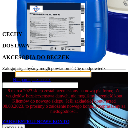
CECHY
DOSTAWA
AKCESORIA DO BECZEK
Zaloguj się, abyśmy mogli powiadomić Cię o odpowiedzi
E-mail
Hasło
Nie pamiętasz hasła?
8.marca.2023 sklep został przeniesiony na nową platformę. Ze
względów bezpieczeństwa danych, nie mogliśmy przenieść kont
Klientów do nowego sklepu. Jeśli zakładałeś konto przed
08.03.2023, to prosimy o założenie nowego konta. Przepraszamy za
niedogodności.
ZAREJESTRUJ NOWE KONTO
Zaloguj się