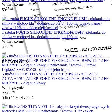
W magazynie
97
zł
59
1 sztuka FUCHS SILKOLENE ENGINE FLUSH - płukanka do
silnika w motocyklu - dodatek do oleju - 100 ml
W magazynie
97
zł
47
ROZWIŃ OPIS
5 litrów FUCHS TITAN GT1 FLEX C2 0W30 - ACEA C2,
ACEA A5/B5, API SP, FORD WSS-M2C950-A, BMW LL-12 FE,
MB 229.61 - olej silnikowy
W magazynie
00
zł
224
5 ltr (
44.80
zł
za ltr)