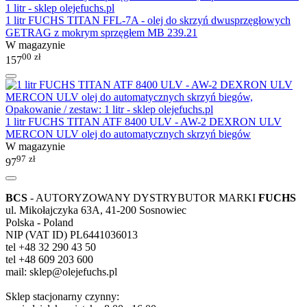
1 litr FUCHS TITAN FFL-7A - olej do skrzyń dwusprzęgłowych
GETRAG z mokrym sprzęgłem MB 239.21
W magazynie
00
zł
157
1 litr FUCHS TITAN ATF 8400 ULV - AW-2 DEXRON ULV
MERCON ULV olej do automatycznych skrzyń biegów
W magazynie
97
zł
97
BCS
- AUTORYZOWANY DYSTRYBUTOR MARKI
FUCHS
ul. Mikołajczyka 63A, 41-200 Sosnowiec
Polska - Poland
NIP (VAT ID) PL6441036013
tel +48 32 290 43 50
tel +48 609 203 600
mail: sklep@olejefuchs.pl
Sklep stacjonarny czynny: