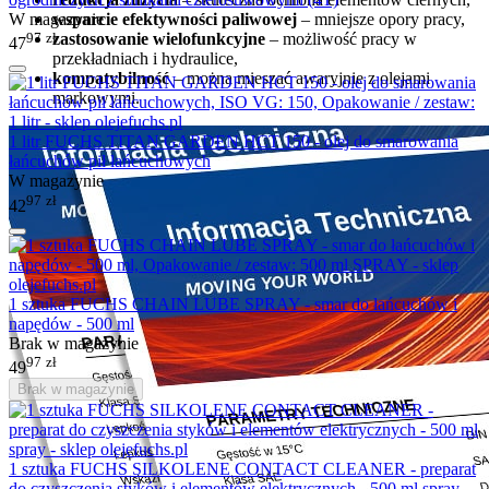
wsparcie efektywności paliwowej
– mniejsze opory pracy,
W magazynie
zastosowanie wielofunkcyjne
– możliwość pracy w
97
zł
47
przekładniach i hydraulice,
kompatybilność
– można mieszać awaryjnie z olejami
markowymi.
1 litr FUCHS TITAN GARDEN HCT 150 - olej do smarowania
łańcuchów pił łańcuchowych
W magazynie
97
zł
42
1 sztuka FUCHS CHAIN LUBE SPRAY - smar do łańcuchów i
napędów - 500 ml
Brak w magazynie
97
zł
49
Brak w magazynie
1 sztuka FUCHS SILKOLENE CONTACT CLEANER - preparat
do czyszczenia styków i elementów elektrycznych - 500 ml spray