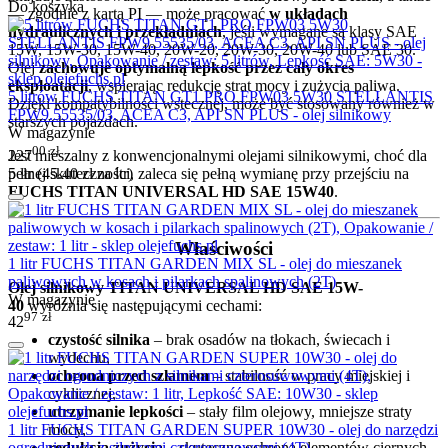
Do koszyka
— zgodnie z kartą PI — może pracować
w układach
hydraulicznych i przekładniach
, jeśli wymagane są klasy SAE
15W, 15W-30, 15W-40, 20W-20, 20W-30, 20W-40 lub SAE 30.
Olej
zachowuje optymalną lepkość przez cały okres
eksploatacji
, wspierając redukcję strat mocy i zużycia paliwa.
5 litrów FUCHS TITAN GT1 PRO FPW03 5W30 STELLANTIS
Dzięki kompatybilności wstecznej, może być stosowany również w
FPW9.55535/03, ACEA C3, API SN PLUS - olej silnikowy
starszych pojazdach.
W magazynie
00
zł
227
Jest mieszalny z konwencjonalnymi olejami silnikowymi, choć dla
5 ltr (
45.40
zł
za ltr)
pełnej skuteczności, zaleca się pełną wymianę przy przejściu na
FUCHS TITAN UNIVERSAL HD SAE 15W40
.
Właściwości
1 litr FUCHS TITAN GARDEN MIX SL - olej do mieszanek
paliwowych w kosach i pilarkach spalinowych (2T)
Olej silnikowy TITAN UNIVERSAL HD SAE 15W-
W magazynie
40
wyróżnia się następującymi cechami:
97
zł
42
czystość silnika
– brak osadów na tłokach, świecach i
wydechu,
ochrona przed szlamem
– stabilność w pracy miejskiej i
cyklicznej,
utrzymanie lepkości
– stały film olejowy, mniejsze straty
mocy,
1 litr FUCHS TITAN GARDEN SUPER 10W30 - olej do narzędzi
redukcja zużycia
– skuteczna ochrona elementów ciernych,
ogrodniczych z silnikami czterosuwowymi (4T)