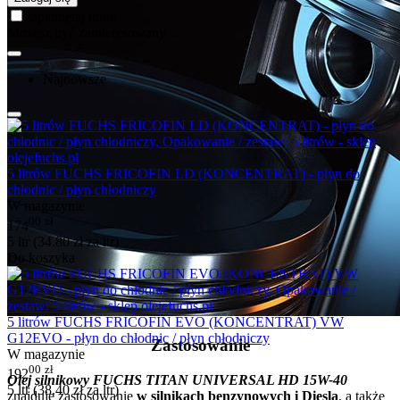
zapamiętaj mnie
Możesz być zainteresowany ...
Najnowsze
5 litrów FUCHS FRICOFIN LD (KONCENTRAT) - płyn do
chłodnic / płyn chłodniczy
W magazynie
00
zł
174
5 ltr (
34.80
zł
za ltr)
Do koszyka
5 litrów FUCHS FRICOFIN EVO (KONCENTRAT) VW
G12EVO - płyn do chłodnic / płyn chłodniczy
Zastosowanie
W magazynie
00
zł
192
Olej silnikowy FUCHS TITAN UNIVERSAL HD 15W-40
5 ltr (
38.40
zł
za ltr)
znajduje zastosowanie
w silnikach benzynowych i Diesla
, a także