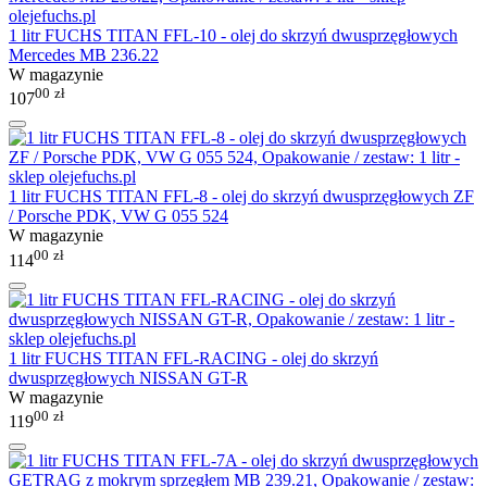
1 litr FUCHS TITAN FFL-10 - olej do skrzyń dwusprzęgłowych
Mercedes MB 236.22
W magazynie
00
zł
107
1 litr FUCHS TITAN FFL-8 - olej do skrzyń dwusprzęgłowych ZF
/ Porsche PDK, VW G 055 524
W magazynie
00
zł
114
1 litr FUCHS TITAN FFL-RACING - olej do skrzyń
dwusprzęgłowych NISSAN GT-R
W magazynie
00
zł
119