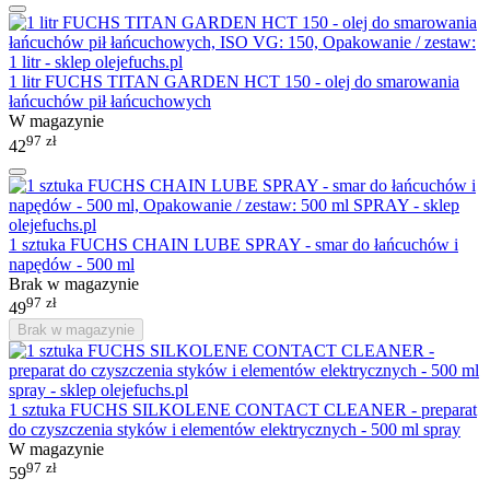
1 litr FUCHS TITAN GARDEN HCT 150 - olej do smarowania
łańcuchów pił łańcuchowych
W magazynie
97
zł
42
1 sztuka FUCHS CHAIN LUBE SPRAY - smar do łańcuchów i
napędów - 500 ml
Brak w magazynie
97
zł
49
Brak w magazynie
1 sztuka FUCHS SILKOLENE CONTACT CLEANER - preparat
do czyszczenia styków i elementów elektrycznych - 500 ml spray
W magazynie
97
zł
59