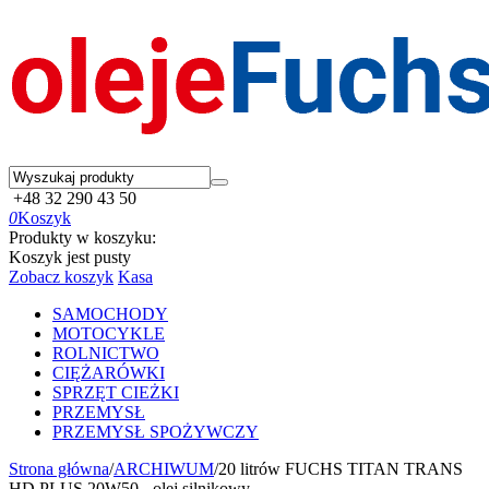
+48 32 290 43 50
0
Koszyk
Produkty w koszyku:
Koszyk jest pusty
Zobacz koszyk
Kasa
SAMOCHODY
MOTOCYKLE
ROLNICTWO
CIĘŻARÓWKI
SPRZĘT CIEŻKI
PRZEMYSŁ
PRZEMYSŁ SPOŻYWCZY
Strona główna
/
ARCHIWUM
/
20 litrów FUCHS TITAN TRANS
HD PLUS 20W50 - olej silnikowy