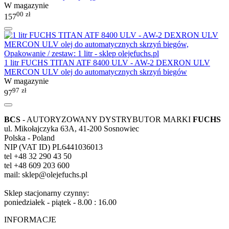
W magazynie
00
zł
157
1 litr FUCHS TITAN ATF 8400 ULV - AW-2 DEXRON ULV
MERCON ULV olej do automatycznych skrzyń biegów
W magazynie
97
zł
97
BCS
- AUTORYZOWANY DYSTRYBUTOR MARKI
FUCHS
ul. Mikołajczyka 63A, 41-200 Sosnowiec
Polska - Poland
NIP (VAT ID) PL6441036013
tel +48 32 290 43 50
tel +48 609 203 600
mail: sklep@olejefuchs.pl
Sklep stacjonarny czynny:
poniedziałek - piątek - 8.00 : 16.00
INFORMACJE