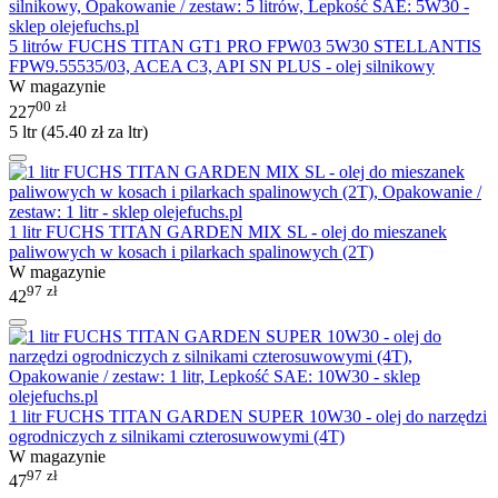
5 litrów FUCHS TITAN GT1 PRO FPW03 5W30 STELLANTIS
FPW9.55535/03, ACEA C3, API SN PLUS - olej silnikowy
W magazynie
00
zł
227
5 ltr (
45.40
zł
za ltr)
1 litr FUCHS TITAN GARDEN MIX SL - olej do mieszanek
paliwowych w kosach i pilarkach spalinowych (2T)
W magazynie
97
zł
42
1 litr FUCHS TITAN GARDEN SUPER 10W30 - olej do narzędzi
ogrodniczych z silnikami czterosuwowymi (4T)
W magazynie
97
zł
47