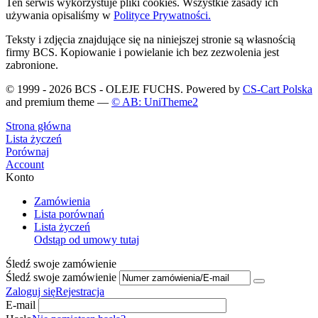
Ten serwis wykorzystuje pliki cookies. Wszystkie zasady ich
używania opisaliśmy w
Polityce Prywatności.
Teksty i zdjęcia znajdujące się na niniejszej stronie są własnością
firmy BCS. Kopiowanie i powielanie ich bez zezwolenia jest
zabronione.
© 1999 - 2026 BCS - OLEJE FUCHS. Powered by
CS-Cart Polska
and premium theme —
© AB: UniTheme2
Strona główna
Lista życzeń
Porównaj
Account
Konto
Zamówienia
Lista porównań
Lista życzeń
Odstąp od umowy tutaj
Śledź swoje zamówienie
Śledź swoje zamówienie
Zaloguj się
Rejestracja
E-mail