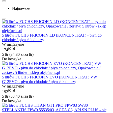
Najnowsze
5 litrów FUCHS FRICOFIN LD (KONCENTRAT) - płyn do
chłodnic / płyn chłodniczy
W magazynie
00
zł
174
5 ltr (
34.80
zł
za ltr)
Do koszyka
5 litrów FUCHS FRICOFIN EVO (KONCENTRAT) VW
G12EVO - płyn do chłodnic / płyn chłodniczy
W magazynie
00
zł
192
5 ltr (
38.40
zł
za ltr)
Do koszyka