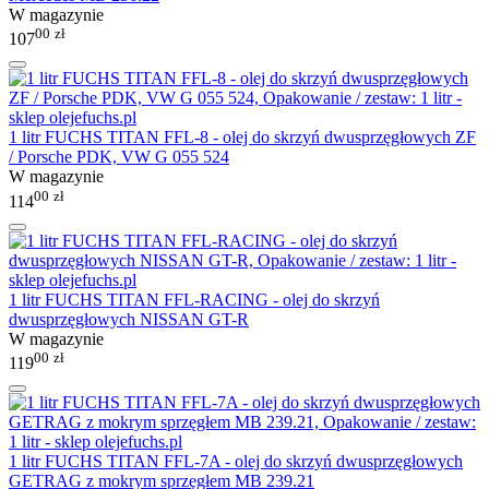
W magazynie
00
zł
107
1 litr FUCHS TITAN FFL-8 - olej do skrzyń dwusprzęgłowych ZF
/ Porsche PDK, VW G 055 524
W magazynie
00
zł
114
1 litr FUCHS TITAN FFL-RACING - olej do skrzyń
dwusprzęgłowych NISSAN GT-R
W magazynie
00
zł
119
1 litr FUCHS TITAN FFL-7A - olej do skrzyń dwusprzęgłowych
GETRAG z mokrym sprzęgłem MB 239.21