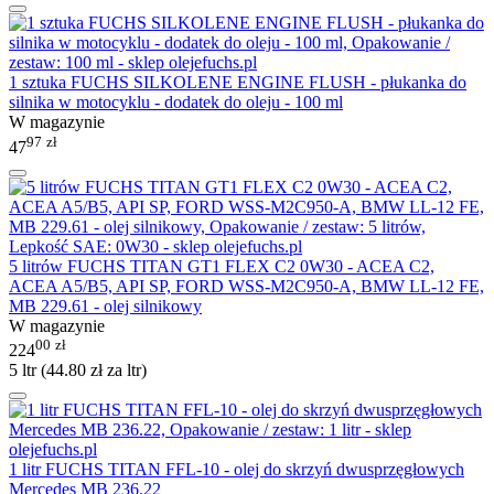
1 sztuka FUCHS SILKOLENE ENGINE FLUSH - płukanka do
silnika w motocyklu - dodatek do oleju - 100 ml
W magazynie
97
zł
47
5 litrów FUCHS TITAN GT1 FLEX C2 0W30 - ACEA C2,
ACEA A5/B5, API SP, FORD WSS-M2C950-A, BMW LL-12 FE,
MB 229.61 - olej silnikowy
W magazynie
00
zł
224
5 ltr (
44.80
zł
za ltr)
1 litr FUCHS TITAN FFL-10 - olej do skrzyń dwusprzęgłowych
Mercedes MB 236.22