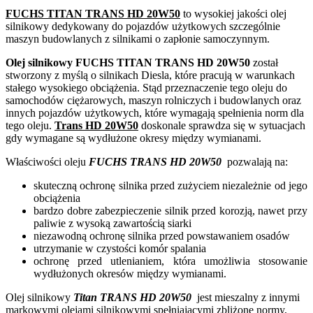
FUCHS TITAN TRANS HD 20W50
to wysokiej jakości olej
silnikowy dedykowany do pojazdów użytkowych szczególnie
maszyn budowlanych z silnikami o zapłonie samoczynnym.
Olej silnikowy FUCHS TITAN TRANS HD 20W50
został
stworzony z myślą o silnikach Diesla, które pracują w warunkach
stałego wysokiego obciążenia. Stąd przeznaczenie tego oleju do
samochodów ciężarowych, maszyn rolniczych i budowlanych oraz
innych pojazdów użytkowych, które wymagają spełnienia norm dla
tego oleju.
Trans HD 20W50
doskonale sprawdza się w sytuacjach
gdy wymagane są wydłużone okresy między wymianami.
Właściwości oleju
FUCHS TRANS HD 20W50
pozwalają na:
skuteczną ochronę silnika przed zużyciem niezależnie od jego
obciążenia
bardzo dobre zabezpieczenie silnik przed korozją, nawet przy
paliwie z wysoką zawartością siarki
niezawodną ochronę silnika przed powstawaniem osadów
utrzymanie w czystości komór spalania
ochronę przed utlenianiem, która umożliwia stosowanie
wydłużonych okresów między wymianami.
Olej silnikowy
Titan TRANS HD 20W50
jest mieszalny z innymi
markowymi olejami silnikowymi spełniającymi zbliżone normy,