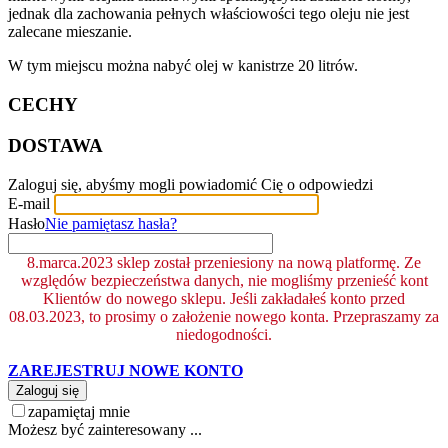
jednak dla zachowania pełnych właściowości tego oleju nie jest
zalecane mieszanie.
W tym miejscu można nabyć olej w kanistrze 20 litrów.
CECHY
DOSTAWA
Zaloguj się, abyśmy mogli powiadomić Cię o odpowiedzi
E-mail
Hasło
Nie pamiętasz hasła?
8.marca.2023 sklep został przeniesiony na nową platformę. Ze
względów bezpieczeństwa danych, nie mogliśmy przenieść kont
Klientów do nowego sklepu. Jeśli zakładałeś konto przed
08.03.2023, to prosimy o założenie nowego konta. Przepraszamy za
niedogodności.
ZAREJESTRUJ NOWE KONTO
Zaloguj się
zapamiętaj mnie
Możesz być zainteresowany ...