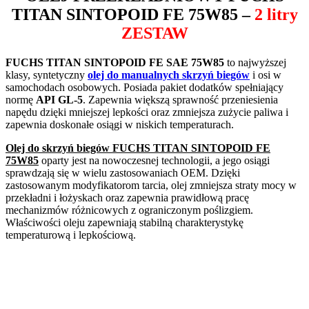
TITAN SINTOPOID FE 75W85
–
2 litry
ZESTAW
FUCHS TITAN SINTOPOID FE SAE 75W85
to najwyższej
klasy, syntetyczny
olej do manualnych skrzyń biegów
i osi w
samochodach osobowych. Posiada pakiet dodatków spełniający
normę
API GL-5
. Zapewnia większą sprawność przeniesienia
napędu dzięki mniejszej lepkości oraz zmniejsza zużycie paliwa i
zapewnia doskonałe osiągi w niskich temperaturach.
Olej do skrzyń biegów FUCHS TITAN SINTOPOID FE
75W85
oparty jest na nowoczesnej technologii, a jego osiągi
sprawdzają się w wielu zastosowaniach OEM. Dzięki
zastosowanym modyfikatorom tarcia, olej zmniejsza straty mocy w
przekładni i łożyskach oraz zapewnia prawidłową pracę
mechanizmów różnicowych z ograniczonym poślizgiem.
Właściwości oleju zapewniają stabilną charakterystykę
temperaturową i lepkościową.