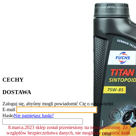
CECHY
DOSTAWA
Zaloguj się, abyśmy mogli powiadomić Cię o odpowiedzi
E-mail
Hasło
Nie pamiętasz hasła?
8.marca.2023 sklep został przeniesiony na nową platformę. Ze
względów bezpieczeństwa danych, nie mogliśmy przenieść kont