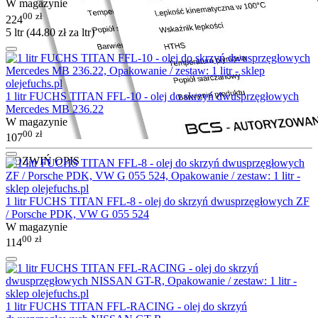
W magazynie
00
zł
224
5 ltr (
44.80
zł
za ltr)
1 litr FUCHS TITAN FFL-10 - olej do skrzyń dwusprzęgłowych
Mercedes MB 236.22
W magazynie
00
zł
107
ROZWIŃ OPIS
1 litr FUCHS TITAN FFL-8 - olej do skrzyń dwusprzęgłowych ZF
/ Porsche PDK, VW G 055 524
W magazynie
00
zł
114
1 litr FUCHS TITAN FFL-RACING - olej do skrzyń