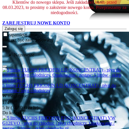
Klientów do nowego sklepu. Jeśli zakładałeś konto przed
08.03.2023, to prosimy o założenie nowego konta. Przepraszamy za
niedogodności.
ZAREJESTRUJ NOWE KONTO
Zaloguj się
zapamiętaj mnie
Możesz być zainteresowany ...
Najnowsze
5 litrów FUCHS FRICOFIN LD (KONCENTRAT) - płyn do
chłodnic / płyn chłodniczy
W magazynie
00
zł
174
5 ltr (
34.80
zł
za ltr)
Do koszyka