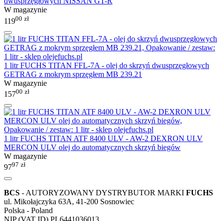
dwusprzęgłowych NISSAN GT-R
W magazynie
00
zł
119
1 litr FUCHS TITAN FFL-7A - olej do skrzyń dwusprzęgłowych
GETRAG z mokrym sprzęgłem MB 239.21
W magazynie
00
zł
157
1 litr FUCHS TITAN ATF 8400 ULV - AW-2 DEXRON ULV
MERCON ULV olej do automatycznych skrzyń biegów
W magazynie
97
zł
97
BCS
- AUTORYZOWANY DYSTRYBUTOR MARKI
FUCHS
ul. Mikołajczyka 63A, 41-200 Sosnowiec
Polska - Poland
NIP (VAT ID) PL6441036013