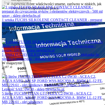
Brak w magazynie
zapewnia dobre właściwości smarne, zarówno w niskich, jak
i wysokich temperaturach pracy.
1 sztuka FUCHS SILKOLENE CONTACT CLEANER - preparat
do czyszczenia styków i elementów elektrycznych - 500 ml spray
W magazynie
97
zł
59
1 sztuka FUCHS SILKOLENE ENGINE FLUSH - płukanka do
silnika w motocyklu - dodatek do oleju - 100 ml
W magazynie
97
zł
47
5 litrów FUCHS TITAN GT1 FLEX C2 0W30 - ACEA C2,
ACEA A5/B5, API SP, FORD WSS-M2C950-A, BMW LL-12 FE,
MB 229.61 - olej silnikowy