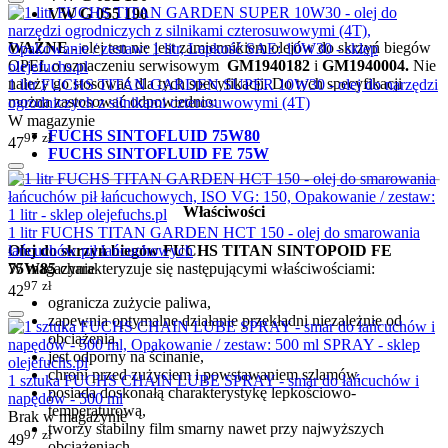
VW G 055 190
WAŻNE -
olej ten nie jest zamiennikiem olejów do skrzyń biegów
OPEL o oznaczeniu serwisowym
GM1940182
i
GM1940004.
Nie
należy go stosować dla tych specyfikacji. Do tych specyfikacji
1 litr FUCHS TITAN GARDEN SUPER 10W30 - olej do narzędzi
można zastosować odpowiednio:
ogrodniczych z silnikami czterosuwowymi (4T)
W magazynie
FUCHS SINTOFLUID 75W80
97
zł
47
FUCHS SINTOFLUID FE 75W
Właściwości
1 litr FUCHS TITAN GARDEN HCT 150 - olej do smarowania
łańcuchów pił łańcuchowych
Olej do skrzyń biegów FUCHS TITAN SINTOPOID FE
W magazynie
75W85
charakteryzuje się następującymi właściwościami:
97
zł
42
ogranicza zużycie paliwa,
zapewnia optymalne działanie przekładni niezależnie od
obciążenia,
jest odporny na ścinanie,
chroni przed zużyciem i powstawaniem szlamów,
1 sztuka FUCHS CHAIN LUBE SPRAY - smar do łańcuchów i
posiada doskonałą charakterystykę lepkościowo-
napędów - 500 ml
temperaturową,
Brak w magazynie
tworzy stabilny film smarny nawet przy najwyższych
97
zł
49
obciążeniach,