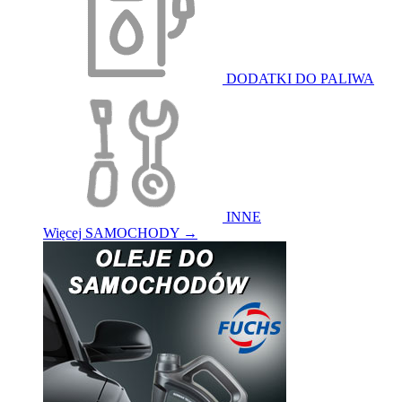
DODATKI DO PALIWA
INNE
Więcej SAMOCHODY
→