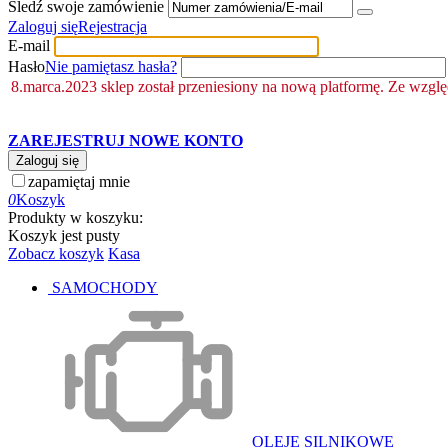
Śledź swoje zamówienie
Zaloguj się
Rejestracja
E-mail
Hasło
Nie pamiętasz hasła?
8.marca.2023 sklep został przeniesiony na nową platformę. Ze wzgl
ZAREJESTRUJ NOWE KONTO
Zaloguj się
zapamiętaj mnie
0
Koszyk
Produkty w koszyku:
Koszyk jest pusty
Zobacz koszyk
Kasa
SAMOCHODY
OLEJE SILNIKOWE