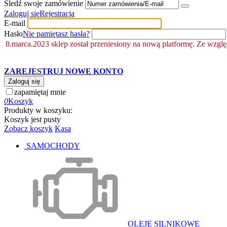
Śledź swoje zamówienie
Zaloguj się
Rejestracja
E-mail
Hasło
Nie pamiętasz hasła?
8.marca.2023 sklep został przeniesiony na nową platformę. Ze wzgl
ZAREJESTRUJ NOWE KONTO
Zaloguj się
zapamiętaj mnie
0
Koszyk
Produkty w koszyku:
Koszyk jest pusty
Zobacz koszyk
Kasa
SAMOCHODY
OLEJE SILNIKOWE