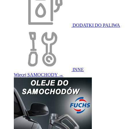
DODATKI DO PALIWA
INNE
Więcej SAMOCHODY
→