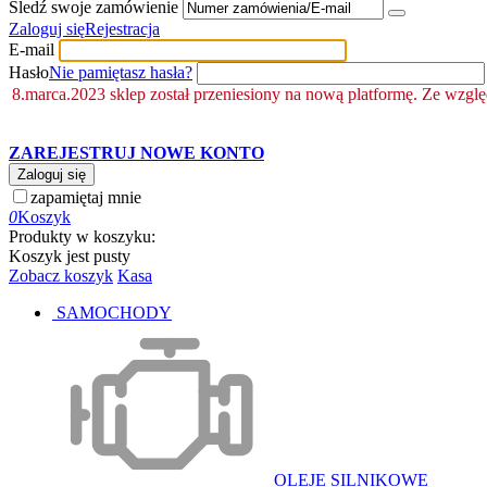
Śledź swoje zamówienie
Zaloguj się
Rejestracja
E-mail
Hasło
Nie pamiętasz hasła?
8.marca.2023 sklep został przeniesiony na nową platformę. Ze wzgl
ZAREJESTRUJ NOWE KONTO
Zaloguj się
zapamiętaj mnie
0
Koszyk
Produkty w koszyku:
Koszyk jest pusty
Zobacz koszyk
Kasa
SAMOCHODY
OLEJE SILNIKOWE