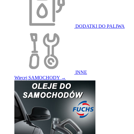
DODATKI DO PALIWA
INNE
Więcej SAMOCHODY
→