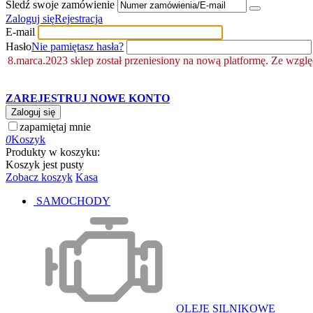
Śledź swoje zamówienie
Zaloguj się
Rejestracja
E-mail
Hasło
Nie pamiętasz hasła?
8.marca.2023 sklep został przeniesiony na nową platformę. Ze wzgl
ZAREJESTRUJ NOWE KONTO
Zaloguj się
zapamiętaj mnie
0
Koszyk
Produkty w koszyku:
Koszyk jest pusty
Zobacz koszyk
Kasa
SAMOCHODY
OLEJE SILNIKOWE