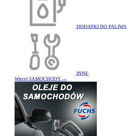
DODATKI DO PALIWA
INNE
Więcej SAMOCHODY
→